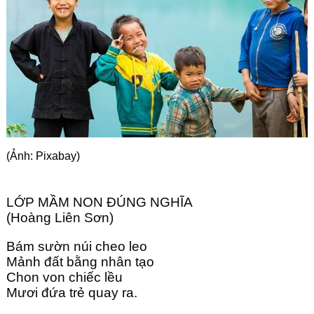
Góc chia sẻ
Liên hệ
Tìm kiếm
(Ảnh: Pixabay)
LỚP MẦM NON ĐÚNG NGHĨA 
(Hoàng Liên Sơn)
Bám sườn núi cheo leo
Mảnh đất bằng nhân tạo
Chon von chiếc lều 
Mươi đứa trẻ quay ra.