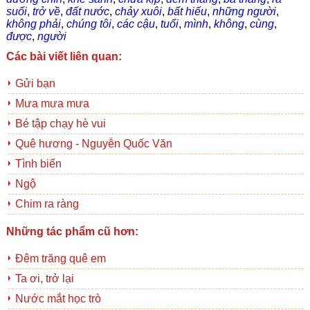
suối
,
trở về
,
đất nước
,
chảy xuôi
,
bất hiếu
,
những người
,
không phải
,
chúng tôi
,
các cậu
,
tuổi
,
mình
,
không
,
cùng
,
được
,
người
Các bài viết liên quan:
Gửi bạn
Mưa mưa mưa
Bé tập chạy hè vui
Quê hương - Nguyễn Quốc Văn
Tình biển
Ngộ
Chim ra ràng
Những tác phẩm cũ hơn:
Đêm trăng quê em
Ta ơi, trở lại
Nước mắt học trò