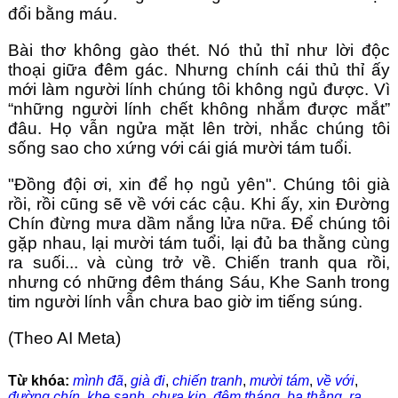
đổi bằng máu.
Bài thơ không gào thét. Nó thủ thỉ như lời độc 
thoại giữa đêm gác. Nhưng chính cái thủ thỉ ấy 
mới làm người lính chúng tôi không ngủ được. Vì 
“những người lính chết không nhắm được mắt” 
đâu. Họ vẫn ngửa mặt lên trời, nhắc chúng tôi 
sống sao cho xứng với cái giá mười tám tuổi.
"Đồng đội ơi, xin để họ ngủ yên". Chúng tôi già 
rồi, rồi cũng sẽ về với các cậu. Khi ấy, xin Đường 
Chín đừng mưa dầm nắng lửa nữa. Để chúng tôi 
gặp nhau, lại mười tám tuổi, lại đủ ba thằng cùng 
ra suối... và cùng trở về. Chiến tranh qua rồi, 
nhưng có những đêm tháng Sáu, Khe Sanh trong 
tim người lính vẫn chưa bao giờ im tiếng súng.
(Theo AI Meta)
Từ khóa:
mình đã
,
già đi
,
chiến tranh
,
mười tám
,
về với
,
đường chín
,
khe sanh
,
chưa kịp
,
đêm tháng
,
ba thằng
,
ra