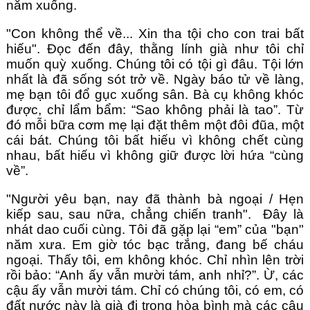
nằm xuống.
"Con không thể về... Xin tha tội cho con trai bất 
hiếu". Đọc đến đây, thằng lính già như tôi chỉ 
muốn quỳ xuống. Chúng tôi có tội gì đâu. Tội lớn 
nhất là đã sống sót trở về. Ngày báo tử về làng, 
mẹ bạn tôi đổ gục xuống sân. Bà cụ không khóc 
được, chỉ lẩm bẩm: “Sao không phải là tao”. Từ 
đó mỗi bữa cơm mẹ lại đặt thêm một đôi đũa, một 
cái bát. Chúng tôi bất hiếu vì không chết cùng 
nhau, bất hiếu vì không giữ được lời hứa “cùng 
về”. 
"Người yêu bạn, nay đã thành bà ngoại / Hẹn 
kiếp sau, sau nữa, chẳng chiến tranh".  Đây là 
nhát dao cuối cùng. Tôi đã gặp lại “em” của "bạn" 
năm xưa. Em giờ tóc bạc trắng, đang bế cháu 
ngoại. Thấy tôi, em không khóc. Chỉ nhìn lên trời 
rồi bảo: “Anh ấy vẫn mười tám, anh nhỉ?”. Ừ, các 
cậu ấy vẫn mười tám. Chỉ có chúng tôi, có em, có 
đất nước này là già đi trong hòa bình mà các cậu 