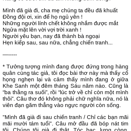
Mình đã già đi, cha mẹ chúng ta đều đã khuất
Đồng đội ơi, xin để họ ngủ yên !
Những người lính chết không nhắm được mắt
Ngửa mặt lên vời vợi trời xanh !
Người yêu bạn, nay đã thành bà ngoại
Hẹn kiếp sau, sau nữa, chẳng chiến tranh...
—-----
* Tưởng tượng mình đang được đứng trong hàng 
quân cùng tác giả, tôi đọc bài thơ này mà thấy cổ 
họng nghẹn lại và cảm thấy mình đang ở giữa 
Khe Sanh một đêm tháng Sáu năm nào. Cũng là 
“ba thằng ra suối”, rồi “lúc trở về chỉ còn một mình 
thôi”. Câu thơ đó không phải chữ nghĩa nữa, nó là 
viên đạn găm thẳng vào ngực người còn sống.
"Mình đã già đi sau chiến tranh / Chỉ các bạn mãi 
mãi mười tám tuổi". Câu mở đầu đã bóp nát tim 
tôi. Chúng tôi già đi thật. Tóc bạc, lưng còng, 