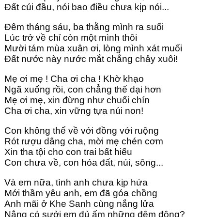
Đất cúi đầu, nói bao điều chưa kịp nói...
Đêm tháng sáu, ba thằng mình ra suối
Lúc trở về chỉ còn một mình thôi
Mười tám mùa xuân ơi, lòng mình xát muối
Đất nước này nước mắt chẳng chảy xuôi!
Mẹ ơi mẹ ! Cha ơi cha ! Khờ khạo
Ngã xuống rồi, con chẳng thể dại hơn
Mẹ ơi mẹ, xin đừng như chuối chín
Cha ơi cha, xin vững tựa núi non!
Con không thể về với đồng với ruộng
Rót rượu dâng cha, mời mẹ chén cơm
Xin tha tội cho con trai bất hiếu
Con chưa về, con hóa đất, núi, sông...
Và em nữa, tình anh chưa kịp hứa
Mới thầm yêu anh, em đã góa chồng
Anh mãi ở Khe Sanh cùng nắng lửa
Nắng có sưởi em đủ ấm những đêm đông?