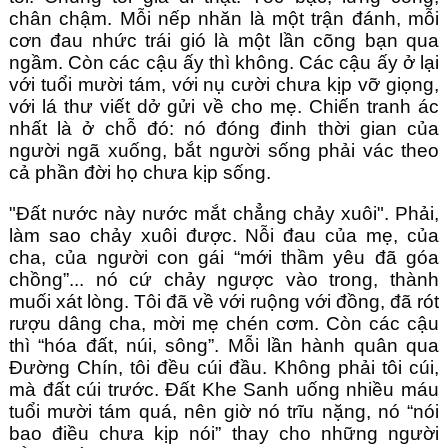
chân chậm. Mỗi nếp nhăn là một trận đánh, mỗi 
cơn đau nhức trái gió là một lần cõng bạn qua 
ngầm. Còn các cậu ấy thì không. Các cậu ấy ở lại 
với tuổi mười tám, với nụ cười chưa kịp vỡ giọng, 
với lá thư viết dở gửi về cho mẹ. Chiến tranh ác 
nhất là ở chỗ đó: nó đóng đinh thời gian của 
người ngã xuống, bắt người sống phải vác theo 
cả phần đời họ chưa kịp sống.
"Đất nước này nước mắt chẳng chảy xuôi". Phải, 
làm sao chảy xuôi được. Nỗi đau của mẹ, của 
cha, của người con gái “mới thầm yêu đã góa 
chồng”... nó cứ chảy ngược vào trong, thành 
muối xát lòng. Tôi đã về với ruộng với đồng, đã rót 
rượu dâng cha, mời mẹ chén cơm. Còn các cậu 
thì “hóa đất, núi, sông”. Mỗi lần hành quân qua 
Đường Chín, tôi đều cúi đầu. Không phải tôi cúi, 
mà đất cúi trước. Đất Khe Sanh uống nhiều máu 
tuổi mười tám quá, nên giờ nó trĩu nặng, nó “nói 
bao điều chưa kịp nói” thay cho những người 