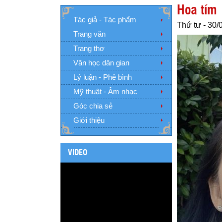
Hoa tím
Tác giả - Tác phẩm
Thứ tư - 30/
Trang văn
Trang thơ
Văn học dân gian
Lý luận - Phê bình
Mỹ thuật - Âm nhạc
Góc chia sẻ
Giới thiệu
VIDEO