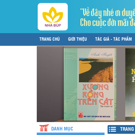
"Về đây nhé ơi duy
Cho cuộc đời mãi đ
TRANG CHỦ
GIỚI THIỆU
TÁC GIẢ - TÁC PHẨM
LIÊN HỆ
DANH MỤC
TRANG