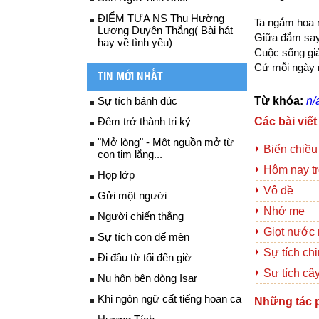
ĐIỂM TỰA NS Thu Hường
Ta ngắm hoa 
Lương Duyên Thắng( Bài hát
Giữa đắm say
hay về tình yêu)
Cuộc sống giả
Cứ mỗi ngày n
TIN MỚI NHẤT
Sự tích bánh đúc
Từ khóa:
n/
Đêm trở thành tri kỷ
Các bài viết
"Mở lòng" - Một nguồn mở từ
Biển chiều
con tim lắng...
Hôm nay tr
Họp lớp
Vô đề
Gửi một người
Nhớ mẹ
Người chiến thắng
Giọt nước 
Sự tích con dế mèn
Sự tích ch
Đi đâu từ tối đến giờ
Sự tích câ
Nụ hôn bên dòng Isar
Khi ngôn ngữ cất tiếng hoan ca
Những tác 