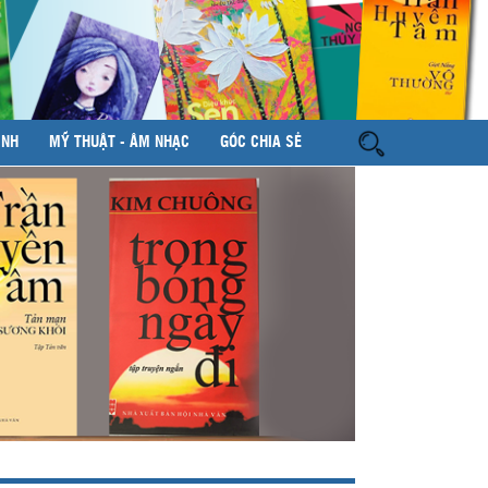
ÌNH
MỸ THUẬT - ÂM NHẠC
GÓC CHIA SẺ