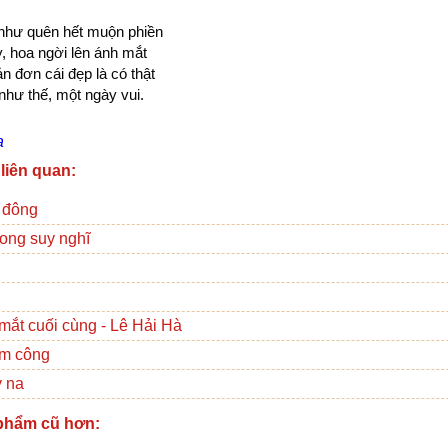
như quên hết muộn phiền
, hoa ngời lên ánh mắt
n đơn cái đẹp là có thật
hư thế, một ngày vui.
a
 liên quan:
 đông
ong suy nghĩ
mắt cuối cùng - Lê Hải Hà
im công
y na
phẩm cũ hơn: