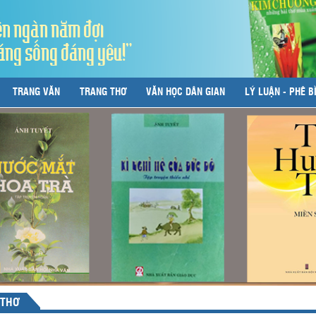
ên ngàn năm đợi
áng sống đáng yêu!"
TRANG VĂN
TRANG THƠ
VĂN HỌC DÂN GIAN
LÝ LUẬN - PHÊ B
 THƠ