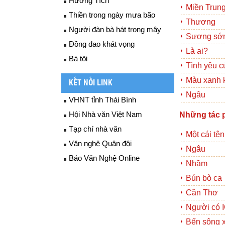
Hương Tích
Miền Trung
Thiền trong ngày mưa bão
Thương
Người đàn bà hát trong mây
Sương sớ
Đồng dao khát vọng
Là ai?
Bà tôi
Tình yêu c
Màu xanh k
KẾT NỐI LINK
Ngâu
VHNT tỉnh Thái Bình
Hội Nhà văn Việt Nam
Những tác 
Tạp chí nhà văn
Một cái tên
Văn nghệ Quân đội
Ngâu
Báo Văn Nghệ Online
Nhầm
Bún bò ca
Cần Thơ
Người có 
Bến sông 