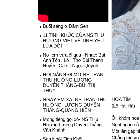
Buổi sáng ở Đầm Sen
11 TÌNH KHÚC CỦA NS THU
HƯỜNG VIẾT VỀ TÌNH YÊU
LỨA ĐÔI
Nơi em vừa đi qua - Nhạc: Bùi
Anh Tôn , Lời: Thơ Bùi Thanh
Huyền, Ca sĩ: Ngọc Quỳnh
HỎI NẮNG ĐI MÔ-NS TRẦN
THU HƯỜNG-LƯƠNG
DUYÊN THẮNG-BÙI THỊ
THÚY
HOA TÍM
NGÀY EM XA- NS TRẦN THU
HƯỜNG- LƯƠNG DUYÊN
(Lê Hải Hà)
THẮNG-QUANG HIỀN
Ôi, khóm hoa
Mong tiếng gọi đò- NS THu
Hường-Lương Duyên Thắng-
Ngọt ngào nở
Vân Khánh
Một lần gặp nh
Chẳng thể vô 
Sen Ngời Tinh Khôi