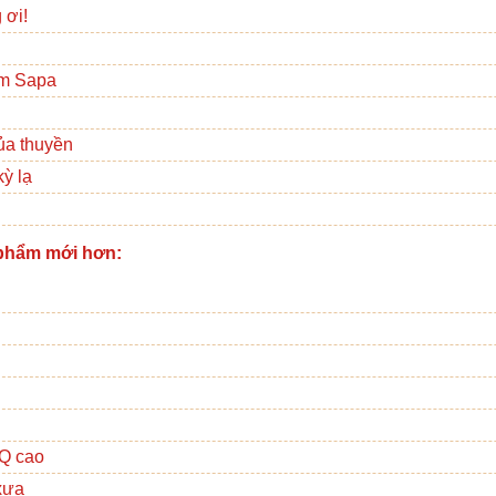
 ơi!
m Sapa
ủa thuyền
ỳ lạ
phẩm mới hơn:
IQ cao
xưa