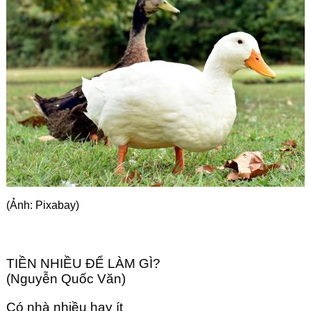
Góc chia sẻ
Liên hệ
Tìm kiếm
(Ảnh: Pixabay)
TIỀN NHIỀU ĐỂ LÀM GÌ?
(Nguyễn Quốc Văn)
Có nhà nhiều hay ít