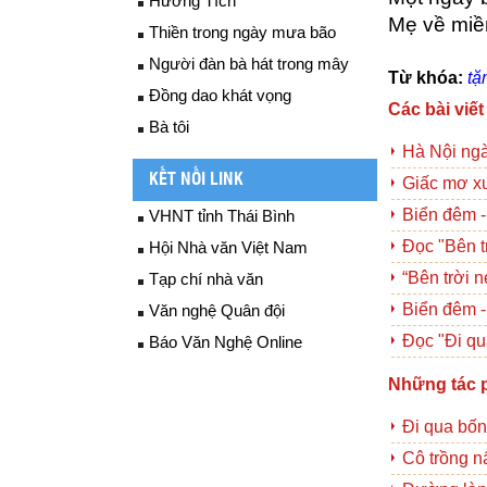
Hương Tích
Mẹ về miề
Thiền trong ngày mưa bão
Người đàn bà hát trong mây
Từ khóa:
tặ
Đồng dao khát vọng
Các bài viết
Bà tôi
Hà Nội ngà
KẾT NỐI LINK
Giấc mơ x
Biển đêm 
VHNT tỉnh Thái Bình
Đọc "Bên t
Hội Nhà văn Việt Nam
“Bên trời 
Tạp chí nhà văn
Biển đêm 
Văn nghệ Quân đội
Đọc "Đi q
Báo Văn Nghệ Online
Những tác 
Đi qua bố
Cô trồng 