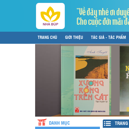
"Về đây nhé ơi duy
Cho cuộc đời mãi đ
TRANG CHỦ
GIỚI THIỆU
TÁC GIẢ - TÁC PHẨM
LIÊN HỆ
DANH MỤC
TRANG