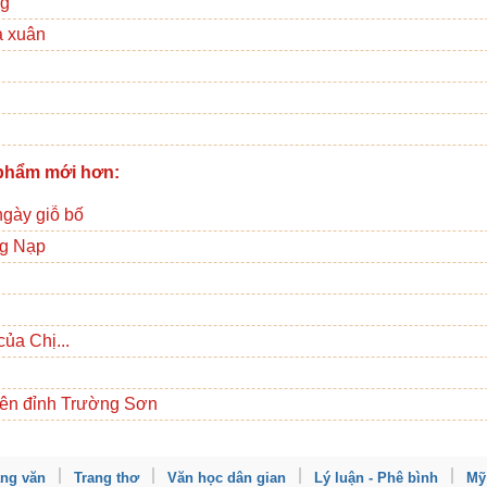
ng
a xuân
phẩm mới hơn:
ngày giỗ bố
g Nạp
ủa Chị...
rên đỉnh Trường Sơn
ang văn
Trang thơ
Văn học dân gian
Lý luận - Phê bình
Mỹ