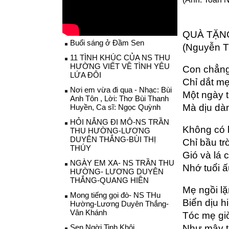
QUÀ TẶN
Buổi sáng ở Đầm Sen
(Nguyễn T
11 TÌNH KHÚC CỦA NS THU
HƯỜNG VIẾT VỀ TÌNH YÊU
Con chẳng
LỨA ĐÔI
Chỉ dắt m
Nơi em vừa đi qua - Nhạc: Bùi
Một ngày 
Anh Tôn , Lời: Thơ Bùi Thanh
Mà dịu dà
Huyền, Ca sĩ: Ngọc Quỳnh
HỎI NẮNG ĐI MÔ-NS TRẦN
Không có 
THU HƯỜNG-LƯƠNG
DUYÊN THẮNG-BÙI THỊ
Chỉ bầu tr
THÚY
Gió và lá 
NGÀY EM XA- NS TRẦN THU
Nhớ tuổi 
HƯỜNG- LƯƠNG DUYÊN
THẮNG-QUANG HIỀN
Mẹ ngồi lặ
Mong tiếng gọi đò- NS THu
Biển dịu h
Hường-Lương Duyên Thắng-
Vân Khánh
Tóc mẹ giờ
Sen Ngời Tinh Khôi
Như mây t