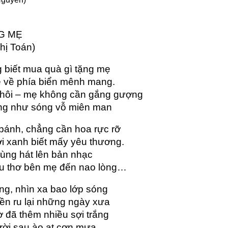
G MẸ
hị Toán)
 biết mua quà gì tặng mẹ 
ẹ về phía biển mênh mang.
thôi – mẹ không cần gắng gượng 
ng như sóng vỗ miên man 
bánh, chẳng cần hoa rực rỡ 
ời xanh biết mấy yêu thương.
cùng hát lên bản nhạc
ấu thơ bên mẹ đến nao lòng…
ng, nhìn xa bao lớp sóng 
iền ru lại những ngày xưa
 đã thêm nhiều sợi trắng 
rời sau ào ạt cơn mưa 