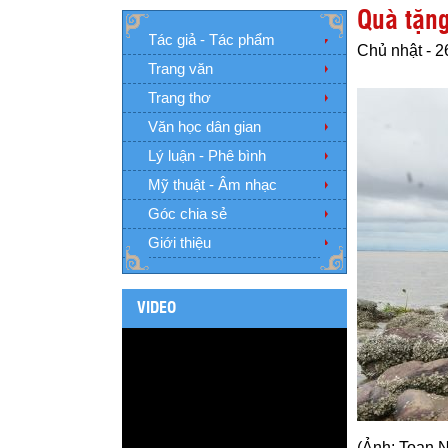
Quà tặn
Tác giả - Tác phẩm
Chủ nhật - 2
Trang văn
Trang thơ
Văn học dân gian
Lý luận - Phê bình
Mỹ thuật - Âm nhạc
Góc chia sẻ
Giới thiệu
VIDEO
(Ảnh: Toan 