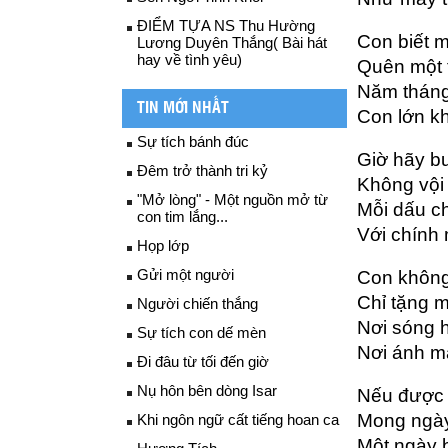
ĐIỂM TỰA NS Thu Hường
Con biết m
Lương Duyên Thắng( Bài hát
hay về tình yêu)
Quên một t
Năm tháng
TIN MỚI NHẤT
Con lớn k
Sự tích bánh đúc
Giờ hãy b
Đêm trở thành tri kỷ
Không vội 
"Mở lòng" - Một nguồn mở từ
Mỗi dấu c
con tim lắng...
Với chính 
Họp lớp
Gửi một người
Con không 
Chỉ tặng m
Người chiến thắng
Nơi sóng h
Sự tích con dế mèn
Nơi ánh mắ
Đi đâu từ tối đến giờ
Nụ hôn bên dòng Isar
Nếu được 
Mong ngày
Khi ngôn ngữ cất tiếng hoan ca
Một ngày b