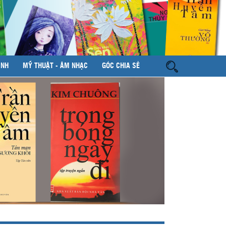
ÌNH
MỸ THUẬT - ÂM NHẠC
GÓC CHIA SẺ