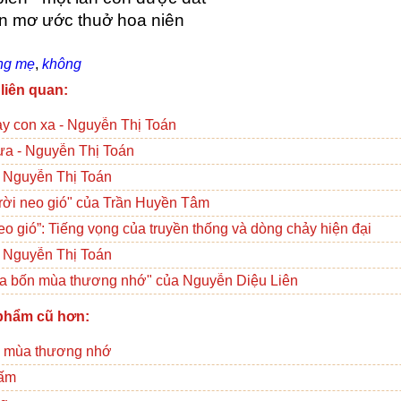
n mơ ước thuở hoa niên 
ng mẹ
,
không
 liên quan:
y con xa - Nguyễn Thị Toán
ưa - Nguyễn Thị Toán
- Nguyễn Thị Toán
rời neo gió" của Trần Huyền Tâm
neo gió”: Tiếng vọng của truyền thống và dòng chảy hiện đại
- Nguyễn Thị Toán
ua bốn mùa thương nhớ" của Nguyễn Diệu Liên
phẩm cũ hơn:
n mùa thương nhớ
nấm