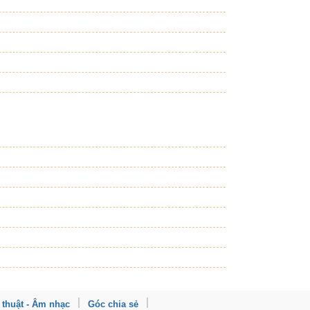
 thuật - Âm nhạc
Góc chia sẻ