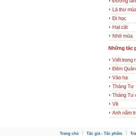
Đường là
Lá thư mù
Đi học
Hạt cát
Nhớ mùa
Những tác 
Viết trong 
Đêm Quản
Vào hạ
Tháng Tư
Tháng Tư c
Về
Anh nằm t
Trang chủ
Tác giả - Tác phẩm
Tr