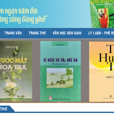
ên ngàn năm đợi
áng sống đáng yêu!"
TRANG VĂN
TRANG THƠ
VĂN HỌC DÂN GIAN
LÝ LUẬN - PHÊ B
 THƠ