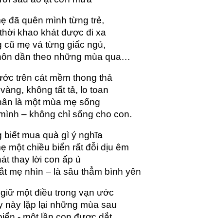
ẹ đã quên mình từng trẻ,
hời khao khát được đi xa
 cũ mẹ vá từng giấc ngủ,
hôn dần theo những mùa qua…
ước trên cát mềm thong thả
vàng, không tất tả, lo toan
hân là một mùa mẹ sống
mình – không chỉ sống cho con.
biết mua quà gì ý nghĩa 
ẹ một chiều biển rất đỗi dịu êm
át thay lời con ấp ủ
t mẹ nhìn – là sâu thẳm bình yên 
giữ một điều trong vạn ước
 này lặp lại những mùa sau 
iển - một lần con được dắt