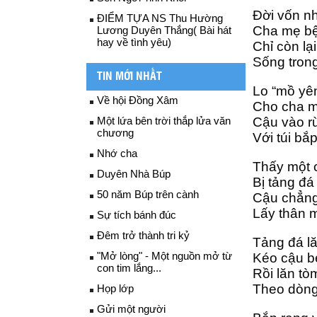
Đời vốn nh
ĐIỂM TỰA NS Thu Hường
Cha mẹ bệ
Lương Duyên Thắng( Bài hát
hay về tình yêu)
Chỉ còn lạ
Sống tron
TIN MỚI NHẤT
Lo “mồ yê
Về hội Đồng Xâm
Cho cha m
Một lứa bên trời thắp lửa văn
Cậu vào r
chương
Với túi bắp
Nhớ cha
Thấy một 
Duyên Nhà Búp
Bị tảng đ
50 năm Búp trên cành
Cậu chẳng
Lấy thân m
Sự tích bánh đúc
Đêm trở thành tri kỷ
Tảng đá lă
"Mở lòng" - Một nguồn mở từ
Kéo cậu b
con tim lắng...
Rồi lăn tò
Theo dòng 
Họp lớp
Gửi một người