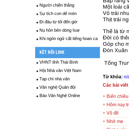
Bắp rang v
Người chiến thắng
Một loài c
Vỏ trái nh
Sự tích con dế mèn
Thịt trái 
Đi đâu từ tối đến giờ
Nụ hôn bên dòng Isar
Thế là từ 
Đời có th
Khi ngôn ngữ cất tiếng hoan ca
Góp cho 
Đón Xuân 
KẾT NỐI LINK
VHNT tỉnh Thái Bình
 Tống Tru
Hội Nhà văn Việt Nam
Từ khóa:
n/
Tạp chí nhà văn
Các bài viết
Văn nghệ Quân đội
Báo Văn Nghệ Online
Biển chiều
Hôm nay tr
Vô đề
Nhớ mẹ