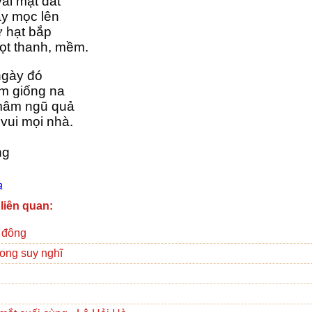
ãi mặt đất
ây mọc lên 
ư hạt bắp
ngọt thanh, mềm.
ngày đó
êm giống na
mâm ngũ quả 
vui mọi nhà.
ng
a
 liên quan:
 đông
ong suy nghĩ