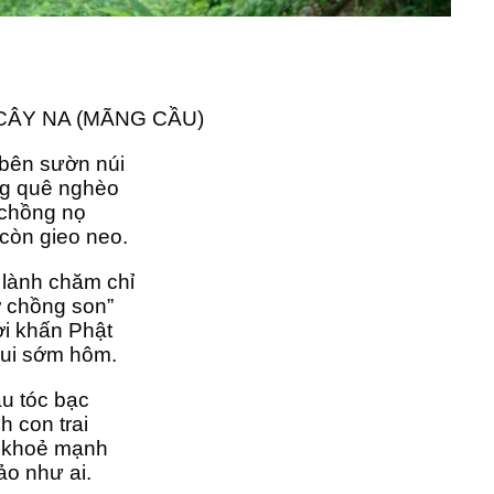
CÂY NA (MÃNG CẦU)
bên sườn núi
ng quê nghèo 
 chồng nọ
còn gieo neo.
 lành chăm chỉ
ợ chồng son”
ời khấn Phật
vui sớm hôm. 
u tóc bạc
h con trai
n khoẻ mạnh
ảo như ai.