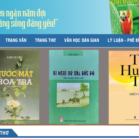
ên ngàn năm đợi
áng sống đáng yêu!"
TRANG VĂN
TRANG THƠ
VĂN HỌC DÂN GIAN
LÝ LUẬN - PHÊ B
 THƠ