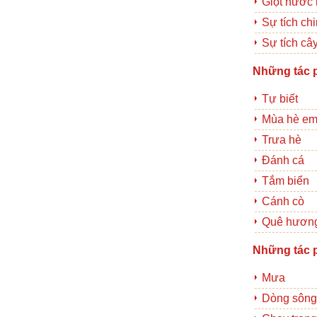
Giọt nước 
Sự tích ch
Sự tích câ
Những tác 
Tự biết
Mùa hè em
Trưa hè
Đánh cá
Tắm biển
Cánh cò
Quê hương
Những tác 
Mưa
Dòng sông