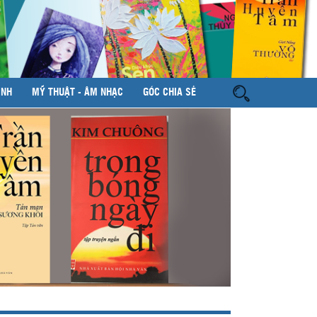
ÌNH
MỸ THUẬT - ÂM NHẠC
GÓC CHIA SẺ