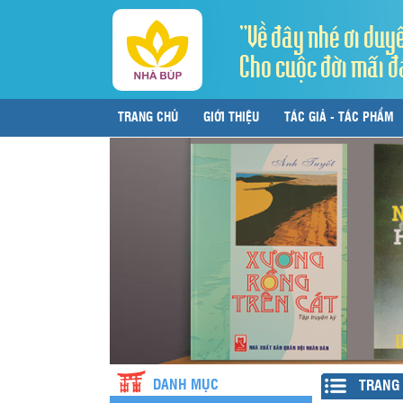
"Về đây nhé ơi duy
Cho cuộc đời mãi đ
TRANG CHỦ
GIỚI THIỆU
TÁC GIẢ - TÁC PHẨM
LIÊN HỆ
DANH MỤC
TRANG