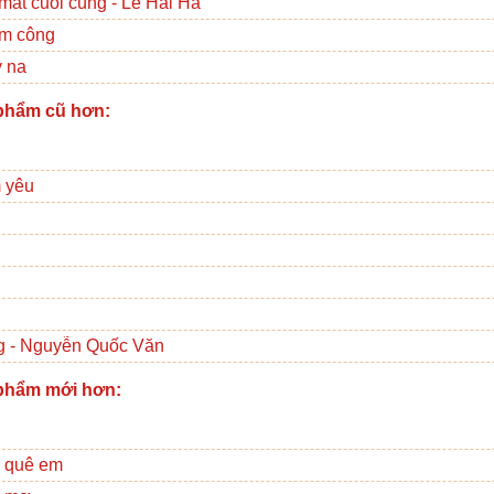
mắt cuối cùng - Lê Hải Hà
im công
y na
phẩm cũ hơn:
 yêu
 - Nguyễn Quốc Văn
phẩm mới hơn:
 quê em