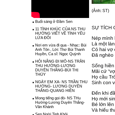
(Ảnh: ST)
Buổi sáng ở Đầm Sen
SỰ TÍCH 
11 TÌNH KHÚC CỦA NS THU
HƯỜNG VIẾT VỀ TÌNH YÊU
LỨA ĐÔI
Nép mình 
Là một là
Nơi em vừa đi qua - Nhạc: Bùi
Có hai vợ
Anh Tôn , Lời: Thơ Bùi Thanh
Huyền, Ca sĩ: Ngọc Quỳnh
Đã nghèo 
HỎI NẮNG ĐI MÔ-NS TRẦN
Sống hiền
THU HƯỜNG-LƯƠNG
DUYÊN THẮNG-BÙI THỊ
Mãi cứ “v
THÚY
Họ cầu Tr
NGÀY EM XA- NS TRẦN THU
Sinh con 
HƯỜNG- LƯƠNG DUYÊN
THẮNG-QUANG HIỀN
Đến khi đầ
Mong tiếng gọi đò- NS THu
Họ mới sin
Hường-Lương Duyên Thắng-
Bé lớn lê
Vân Khánh
Và hiếu th
Sen Ngời Tinh Khôi