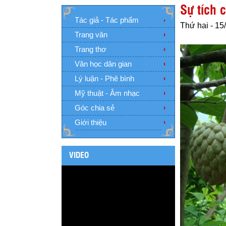
Sự tích 
Tác giả - Tác phẩm
Thứ hai - 15
Trang văn
Trang thơ
Văn học dân gian
Lý luận - Phê bình
Mỹ thuật - Âm nhạc
Góc chia sẻ
Giới thiệu
VIDEO