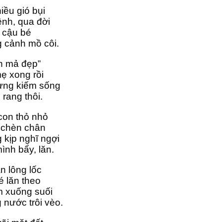
iều gió bụi
nh, qua đời
i cậu bé
g cảnh mồ côi.
n mả đẹp”
ẹ xong rồi
ừng kiếm sống
 rang thôi.
con thỏ nhỏ
á chèn chân
 kịp nghĩ ngợi
ình bẩy, lăn.
n lông lốc 
é lăn theo
m xuống suối
nước trôi vèo.