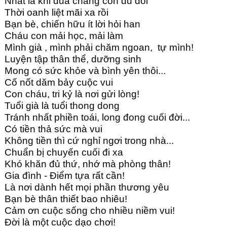
Nhất là khi đũa chẳng còn đủ đôi
Thời oanh liệt mãi xa rồi
Bạn bè, chiến hữu ít lời hỏi han
Cháu con mải học, mải làm
Mình già , mình phải chăm ngoan, tự mình!
Luyện tập thân thể, dưỡng sinh
Mong có sức khỏe và bình yên thôi...
Cố nốt dăm bảy cuộc vui
Con cháu, tri kỷ là nơi gửi lòng!
Tuổi già là tuổi thong dong
Tránh nhất phiền toái, long đong cuối đời...
Có tiền thả sức mà vui
Không tiền thì cứ nghỉ ngơi trong nhà...
Chuẩn bị chuyến cuối đi xa
Khó khăn đủ thứ, nhớ mà phòng thân!
Gia đình - Điểm tựa rất cần!
Là nơi dành hết mọi phần thương yêu
Bạn bè thân thiết bao nhiêu!
Cảm ơn cuộc sống cho nhiều niềm vui!
Đời là một cuộc dạo chơi!