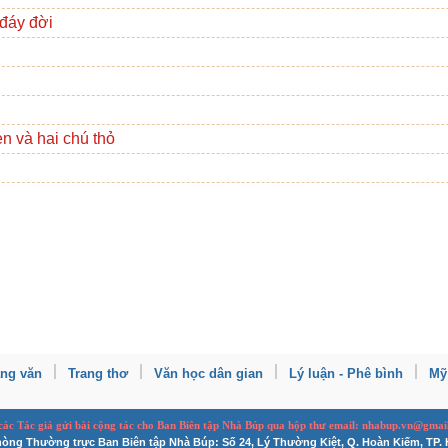
 đáy đời
n và hai chú thỏ
ang văn
Trang thơ
Văn học dân gian
Lý luận - Phê bình
Mỹ
 các Tác giả gửi bài
cộng tác
cho Ban
B
iên tập Nhà Búp qua hộp thư email: nhabup.vn@gmai
òng Thường trực Ban Biên tập Nhà Búp: Số 24, Lý Thường Kiệt, Q. Hoàn Kiếm, TP. 