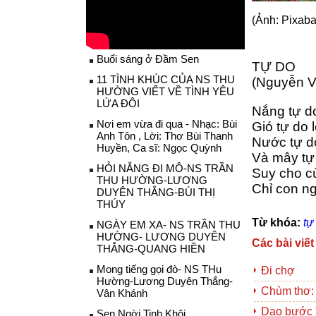
(Ảnh: Pixaba
Buổi sáng ở Đầm Sen
TỰ DO
11 TÌNH KHÚC CỦA NS THU
(Nguyễn V
HƯỜNG VIẾT VỀ TÌNH YÊU
LỨA ĐÔI
Nắng tự do
Nơi em vừa đi qua - Nhạc: Bùi
Gió tự do 
Anh Tôn , Lời: Thơ Bùi Thanh
Nước tự do
Huyền, Ca sĩ: Ngọc Quỳnh
Và mây tự 
HỎI NẮNG ĐI MÔ-NS TRẦN
Suy cho c
THU HƯỜNG-LƯƠNG
Chỉ con ngư
DUYÊN THẮNG-BÙI THỊ
THÚY
Từ khóa:
tự
NGÀY EM XA- NS TRẦN THU
HƯỜNG- LƯƠNG DUYÊN
Các bài viết
THẮNG-QUANG HIỀN
Mong tiếng gọi đò- NS THu
Đi chợ
Hường-Lương Duyên Thắng-
Chùm thơ:
Vân Khánh
Dạo bước 
Sen Ngời Tinh Khôi