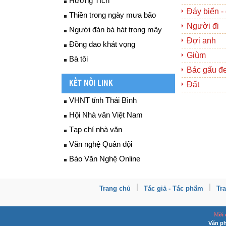
Hương Tích
Đáy biển -
Thiền trong ngày mưa bão
Người đi
Người đàn bà hát trong mây
Đợi anh
Đồng dao khát vọng
Giùm
Bà tôi
Bác gấu đe
KẾT NỐI LINK
Đất
VHNT tỉnh Thái Bình
Hội Nhà văn Việt Nam
Tạp chí nhà văn
Văn nghệ Quân đội
Báo Văn Nghệ Online
Trang chủ
Tác giả - Tác phẩm
Tr
M
ời
Văn ph