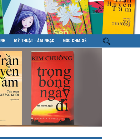
ÌNH
MỸ THUẬT - ÂM NHẠC
GÓC CHIA SẺ