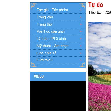
Tự do
Tác giả - Tác phẩm
Thứ ba - 20/
Trang văn
Trang thơ
Văn học dân gian
Lý luận - Phê bình
Mỹ thuật - Âm nhạc
Góc chia sẻ
Giới thiệu
VIDEO