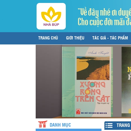
"Về đây nhé ơi duy
Cho cuộc đời mãi đ
TRANG CHỦ
GIỚI THIỆU
TÁC GIẢ - TÁC PHẨM
LIÊN HỆ
DANH MỤC
TRANG