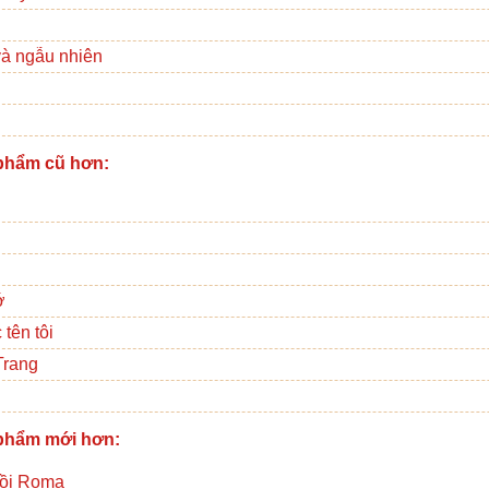
và ngẫu nhiên
phẩm cũ hơn:
ớ
tên tôi
Trang
phẩm mới hơn:
đồi Roma