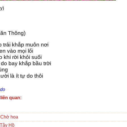
y)
ăn Thông)
 trải khắp muôn nơi
len vào mọi lối
 khi rời khỏi suối
do bay khắp bầu trời
ùng
ời là ít tự do thôi
 do
 liên quan:
 Chờ hoa
Tây Hồ