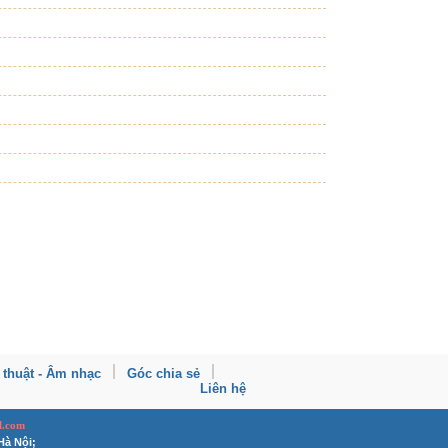
 thuật - Âm nhạc
Góc chia sẻ
Liên hệ
l.com
Hà Nội;