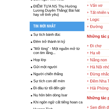
Vẩn vơ
ĐIỂM TỰA NS Thu Hường
Lương Duyên Thắng( Bài hát
Tất nhiên 
hay về tình yêu)
Logic
TIN MỚI NHẤT
Đường
Sự tích bánh đúc
Những tác 
Đêm trở thành tri kỷ
Đi chợ
"Mở lòng" - Một nguồn mở từ
con tim lắng...
Hạ về
Họp lớp
Nắng non
Gửi một người
Hà Nội nh
Người chiến thắng
Đừng nhắc 
Sự tích con dế mèn
Đêm Nha 
Đi đâu từ tối đến giờ
Hải Phòng
Nụ hôn bên dòng Isar
Những tác 
Khi ngôn ngữ cất tiếng hoan ca
Sen đỉnh 