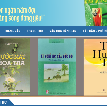
ên ngàn năm đợi
áng sống đáng yêu!"
TRANG VĂN
TRANG THƠ
VĂN HỌC DÂN GIAN
LÝ LUẬN - PHÊ B
 THƠ