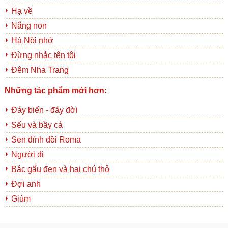
Hạ về
Nắng non
Hà Nội nhớ
Đừng nhắc tên tôi
Đêm Nha Trang
Những tác phẩm mới hơn:
Đáy biển - đáy đời
Sếu và bầy cá
Sen đỉnh đồi Roma
Người đi
Bác gấu đen và hai chú thỏ
Đợi anh
Giùm