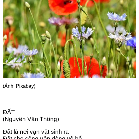
Góc chia sẻ
Liên hệ
Tìm kiếm
(Ảnh: Pixabay)
ĐẤT
(Nguyễn Văn Thông)
Đất là nơi vạn vật sinh ra
Đất cho sông uốn dòng về bể