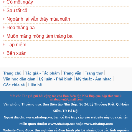
Có một ngày
Sau tất cả
Ngoảnh lại vẫn thấy mùa xuân
Hoa tháng ba
Muộn màng mồng tám tháng ba
Tạp niệm
Bến xuân
Trang chủ
Tác giả - Tác phẩm
Trang văn
Trang thơ
Văn học dân gian
Lý luận - Phê bình
Mỹ thuật - Âm nhạc
Góc chia sẻ
Liên hệ
M
ời các Tác giả gửi bài
cộng tác
cho Ban
B
iên tập Nhà Búp qua hộp thư email:
nhabup.vn@gmail.com
Văn phòng Thường trực Ban Biên tập Nhà Búp: Số 24, Lý Thường Kiệt, Q. Hoàn
Kiếm, TP. Hà Nội;
Ngoài địa chỉ: www.nhabup.vn, bạn có thể truy cập vào website này qua các tên
miền quen thuộc: www.nhabup.net hoặc www.nhabup.com
Website đang được thử nghiệm và điều hành phi lợi nhuận, bởi các tình nguyện