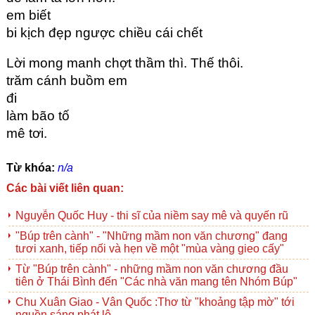
em biết
bi kịch đẹp ngược chiều cái chết
Lời mong manh chợt thầm thì. Thế thôi.
trăm cánh buồm em
đi
làm bão tố
mê tơi.
Từ khóa:
n/a
Các bài viết liên quan:
Nguyễn Quốc Huy - thi sĩ của niềm say mê và quyến rũ
"Búp trên cành" - "Những mầm non văn chương" đang
tươi xanh, tiếp nối và hẹn về một "mùa vàng gieo cấy"
Từ "Búp trên cành" - những mầm non văn chương đầu
tiên ở Thái Bình đến "Các nhà văn mang tên Nhóm Búp"
Chu Xuân Giao - Vân Quốc :Thơ từ "khoảng tập mờ" tới
nguồn sáng phát lộ