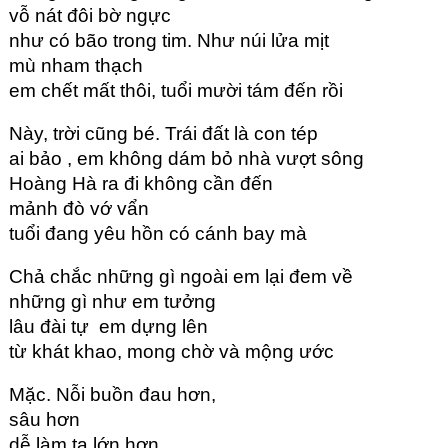
vỗ nát đôi bờ ngực
như có bão trong tim. Như núi lửa mịt
mù nham thạch
em chết mất thôi, tuổi mười tám đến rồi
Này, trời cũng bé. Trái đất là con tép
ai bảo , em không dám bỏ nhà vượt sông
Hoàng Hà ra đi không cần đến
mảnh đò vớ vẩn
tuổi đang yêu hồn có cánh bay mà
Chả chắc những gì ngoài em lại đem về
những gì như em tưởng
lâu đài tự em dựng lên
từ khát khao, mong chờ và mộng ước
Mặc. Nỗi buồn đau hơn,
sâu hơn
dễ làm ta lớn hơn.