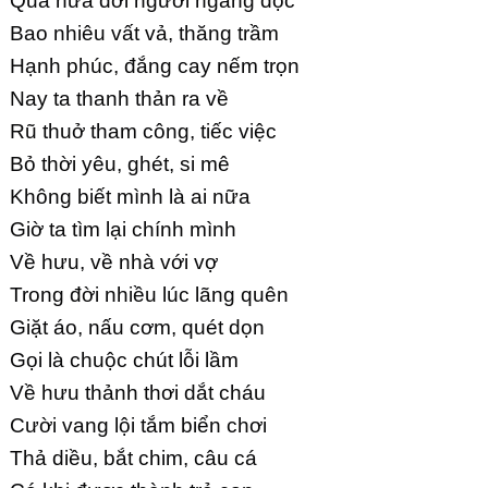
Quá nửa đời người ngang dọc
Bao nhiêu vất vả, thăng trầm
Hạnh phúc, đắng cay nếm trọn
Nay ta thanh thản ra về
Rũ thuở tham công, tiếc việc
Bỏ thời yêu, ghét, si mê
Không biết mình là ai nữa
Giờ ta tìm lại chính mình
Về hưu, về nhà với vợ
Trong đời nhiều lúc lãng quên
Giặt áo, nấu cơm, quét dọn
Gọi là chuộc chút lỗi lầm
Về hưu thảnh thơi dắt cháu
Cười vang lội tắm biển chơi
Thả diều, bắt chim, câu cá