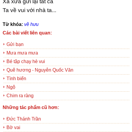
Xa xưa gửi lại tất cả
Ta về vui với nhà ta...
Từ khóa:
về hưu
Các bài viết liên quan:
Gửi bạn
Mưa mưa mưa
Bé tập chạy hè vui
Quê hương - Nguyễn Quốc Văn
Tình biển
Ngộ
Chim ra ràng
Những tác phẩm cũ hơn:
Đức Thánh Trần
Bờ vai