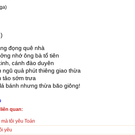
ga)
)
ắng đọng quê nhà
ởng nhớ ông bà tổ tiên
xinh, cánh đào duyên
ngũ quả phút thiêng giao thừa
n tảo sớm trưa
 lá bánh nhưng thừa bão giông!
a
 liên quan:
 mà tôi yêu Toán
ôi yêu