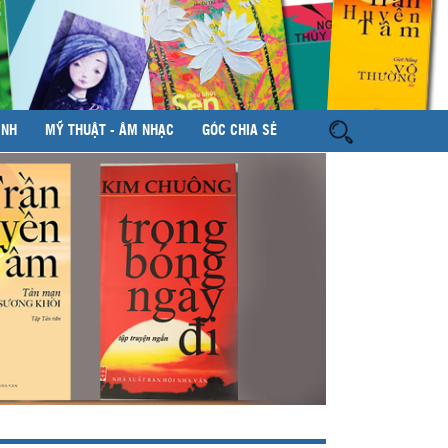
ÌNH
MỸ THUẬT - ÂM NHẠC
GÓC CHIA SẺ