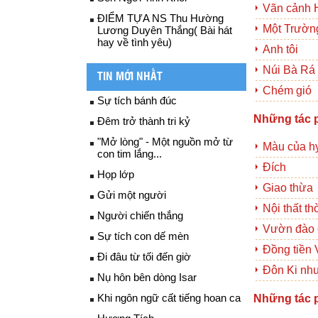
Vãn cảnh 
ĐIỂM TỰA NS Thu Hường
Một Trườn
Lương Duyên Thắng( Bài hát
hay về tình yêu)
Anh tôi
Núi Bà Rá
TIN MỚI NHẤT
Chém gió
Sự tích bánh đúc
Những tác 
Đêm trở thành tri kỷ
"Mở lòng" - Một nguồn mở từ
Màu của h
con tim lắng...
Đích
Họp lớp
Giao thừa
Gửi một người
Nội thất th
Người chiến thắng
Vườn đào 
Sự tích con dế mèn
Đồng tiền 
Đi đâu từ tối đến giờ
Đôn Ki nh
Nụ hôn bên dòng Isar
Khi ngôn ngữ cất tiếng hoan ca
Những tác 