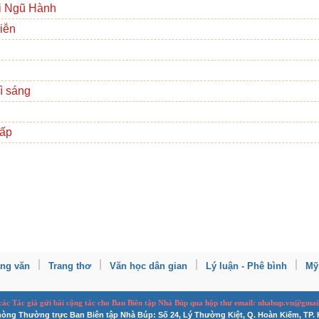
úi Ngũ Hành
viễn
ì sáng
cấp
ang văn
Trang thơ
Văn học dân gian
Lý luận - Phê bình
Mỹ
 các Tác giả gửi bài
cộng tác
cho Ban
B
iên tập Nhà Búp qua hộp thư email: nhabup.vn@gmai
òng Thường trực Ban Biên tập Nhà Búp: Số 24, Lý Thường Kiệt, Q. Hoàn Kiếm, TP. 