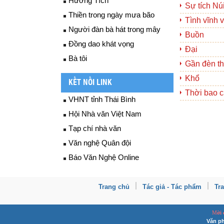
Hương Tích
Sự tích N
Thiền trong ngày mưa bão
Tình vĩnh 
Người đàn bà hát trong mây
Buồn
Đồng dao khát vọng
Đại
Bà tôi
Gần đèn th
Khổ
KẾT NỐI LINK
Thời bao 
VHNT tỉnh Thái Bình
Hội Nhà văn Việt Nam
Tạp chí nhà văn
Văn nghệ Quân đội
Báo Văn Nghệ Online
Trang chủ
Tác giả - Tác phẩm
Tr
M
ời
Văn ph