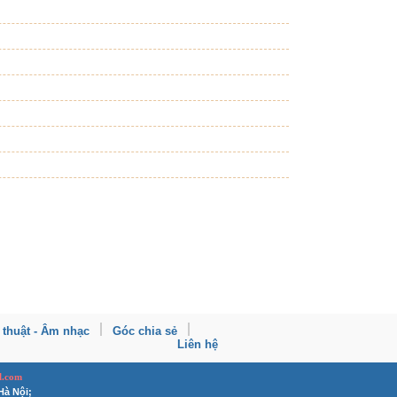
 thuật - Âm nhạc
Góc chia sẻ
Liên hệ
l.com
Hà Nội;