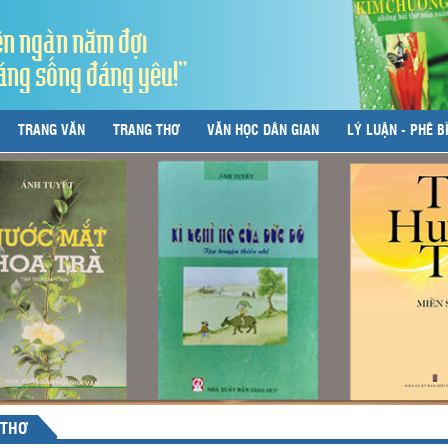
ên ngàn năm đợi
áng sống đáng yêu!"
TRANG VĂN
TRANG THƠ
VĂN HỌC DÂN GIAN
LÝ LUẬN - PHÊ B
 THƠ