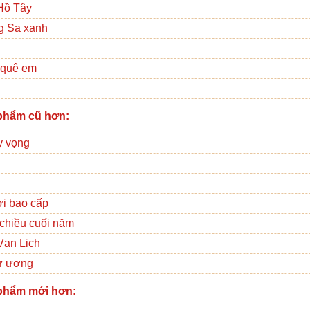
Hồ Tây
g Sa xanh
 quê em
phẩm cũ hơn:
y vọng
ời bao cấp
chiều cuối năm
Vạn Lịch
ư ương
phẩm mới hơn: