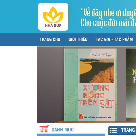
"Về đây nhé ơi duy
Cho cuộc đời mãi đ
TRANG CHỦ
GIỚI THIỆU
TÁC GIẢ - TÁC PHẨM
LIÊN HỆ
DANH MỤC
TRANG