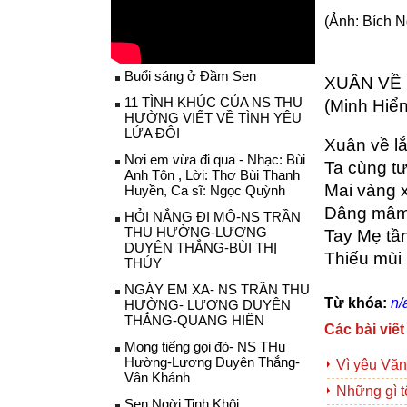
(Ảnh: Bích N
Buổi sáng ở Đầm Sen
XUÂN VỀ
11 TÌNH KHÚC CỦA NS THU
(Minh Hiển
HƯỜNG VIẾT VỀ TÌNH YÊU
LỨA ĐÔI
Xuân về l
Nơi em vừa đi qua - Nhạc: Bùi
Ta cùng tư
Anh Tôn , Lời: Thơ Bùi Thanh
Mai vàng 
Huyền, Ca sĩ: Ngọc Quỳnh
Dâng mâm 
HỎI NẮNG ĐI MÔ-NS TRẦN
THU HƯỜNG-LƯƠNG
Tay Mẹ tầ
DUYÊN THẮNG-BÙI THỊ
Thiếu mùi
THÚY
NGÀY EM XA- NS TRẦN THU
Từ khóa:
n/
HƯỜNG- LƯƠNG DUYÊN
THẮNG-QUANG HIỀN
Các bài viết
Mong tiếng gọi đò- NS THu
Hường-Lương Duyên Thắng-
Vì yêu Văn
Vân Khánh
Những gì t
Sen Ngời Tinh Khôi