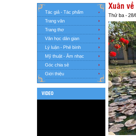
Xuân về
Tác giả - Tác phẩm
Thứ ba - 28/
Trang văn
Trang thơ
Văn học dân gian
Lý luận - Phê bình
Mỹ thuật - Âm nhạc
Góc chia sẻ
Giới thiệu
VIDEO