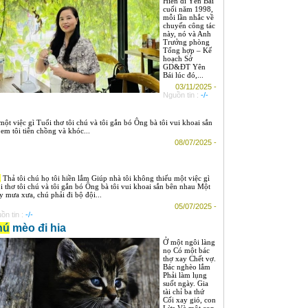
Hiển đi Yên Bái
cuối năm 1998,
mỗi lần nhắc về
chuyến công tác
này, nó và Anh
Trưởng phòng
Tổng hợp – Kế
hoạch Sở
GD&ĐT Yên
Bái lúc đó,...
03/11/2025 -
Nguồn tin :
-/-
ột việc gì Tuổi thơ tôi chú và tôi gắn bó Ông bà tôi vui khoai sắn
m tôi tiễn chồng và khóc...
08/07/2025 -
ú
Thả tôi chú họ tôi hiền lắm Giúp nhà tôi không thiếu một việc gì
i thơ tôi chú và tôi gắn bó Ông bà tôi vui khoai sắn bên nhau Một
y mưa xưa, chú phải đi bộ đội...
05/07/2025 -
ồn tin :
-/-
hú
mèo đi hia
Ở một ngôi làng
nọ Có một bác
thợ xay Chết vợ.
Bác nghèo lắm
Phải làm lụng
suốt ngày. Gia
tài chỉ ba thứ
Cối xay gió, con
Lừa Và một con