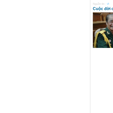
Nguồn tin :
-/-
Cuộc đời 