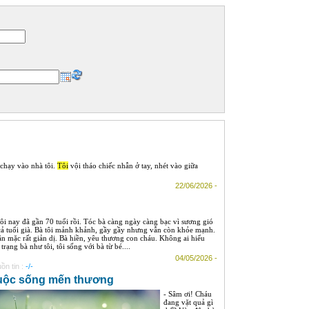
chạy vào nhà tôi.
Tôi
vội tháo chiếc nhẫn ở tay, nhét vào giữa
22/06/2026 -
tôi nay đã gần 70 tuổi rồi. Tóc bà càng ngày càng bạc vì sương gió
cả tuổi già. Bà tôi mảnh khảnh, gầy gầy nhưng vẫn còn khỏe mạnh.
ăn mặc rất giản dị. Bà hiền, yêu thương con cháu. Không ai hiểu
trạng bà như tôi, tôi sống với bà từ bé....
04/05/2026 -
ồn tin :
-/-
uộc sống mến thương
- Sâm ơi! Cháu
đang vặt quả gì