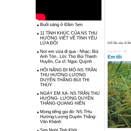
Buổi sáng ở Đầm Sen
11 TÌNH KHÚC CỦA NS THU
HƯỜNG VIẾT VỀ TÌNH YÊU
LỨA ĐÔI
biết lần này là l
Nơi em vừa đi qua - Nhạc: Bùi
Nguồn tin :
-/-
Anh Tôn , Lời: Thơ Bùi Thanh
Em tôi
Huyền, Ca sĩ: Ngọc Quỳnh
HỎI NẮNG ĐI MÔ-NS TRẦN
THU HƯỜNG-LƯƠNG
DUYÊN THẮNG-BÙI THỊ
THÚY
NGÀY EM XA- NS TRẦN THU
HƯỜNG- LƯƠNG DUYÊN
THẮNG-QUANG HIỀN
Mong tiếng gọi đò- NS THu
Hường-Lương Duyên Thắng-
Vân Khánh
Sen Ngời Tinh Khôi