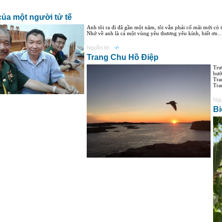
của một người tử tế
Anh tôi ra đi đã gần một năm, tôi vẫn phải cố mãi mới có
Nhớ về anh là cả một vùng yêu thương yêu kính, biết ơn… ng
Nguồn tin :
-/-
Trang Chu Hồ Điệp
Trư
bướ
Tra
Tra
Ngu
Bi