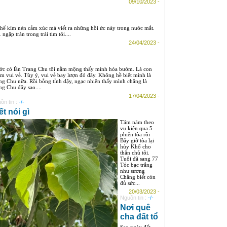
09/10/2023 -
 thể kìm nén cảm xúc mà viết ra những hồi ức này trong nước mắt.
ập tràn trong trái tim tôi....
24/04/2023 -
ớc có lần Trang Chu tôi nằm mộng thấy mình hóa bướm. Là con
m vui vẻ. Tùy ý, vui vẻ bay lượn đó đây. Không hề biết mình là
ng Chu nữa. Rồi bỗng tỉnh dậy, ngạc nhiên thấy mình chẳng là
ng Chu đây sao....
17/04/2023 -
ồn tin :
-/-
ết nói gì
Tám năm theo
vụ kiện qua 5
phiên tòa rồi
Bây giờ tòa lại
hủy Khổ cho
thân chủ tôi.
Tuổi đã sang 77
Tóc bạc trắng
như sương
Chẳng biết còn
đủ sức...
20/03/2023 -
Nguồn tin :
-/-
Nơi quê
cha đất tổ
Sau ngày đất