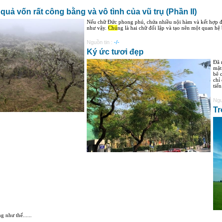
quả vốn rất công bằng và vô tình của vũ trụ (Phần II)
Nếu chữ Đức phong phú, chứa nhiều nội hàm và kết hợp để
như vậy.
Chú
ng là hai chữ đối lập và tạo nên một quan hệ
Nguồn tin :
-/-
Ký ức tươi đẹp
Đã 
mặt
bê 
chỉ
tiến
Ngu
Tr
 như thế......