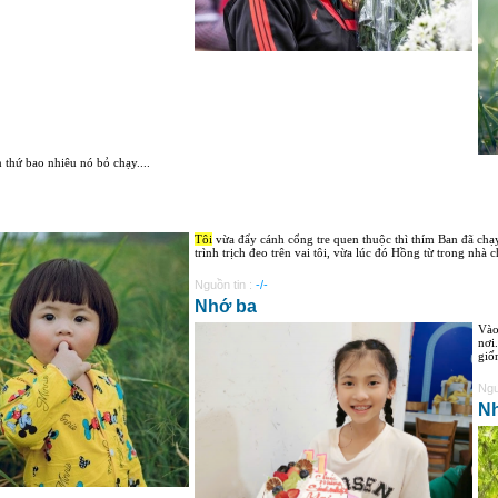
ần thứ bao nhiêu nó bỏ chạy....
Tôi
vừa đẩy cánh cổng tre quen thuộc thì thím Ban đã chạy r
trình trịch đeo trên vai tôi, vừa lúc đó Hồng từ trong nhà ch
Nguồn tin :
-/-
Nhớ ba
Vào
nơi
giố
Ngu
Nh