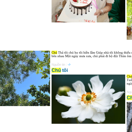
Chú
Thả tôi chú họ tôi hiền lắm Giúp nhà tôi không thiếu m
bên nhau Một ngày mưa xưa, chú phải đi bộ đội Thím ôm e
Nguồn tin :
-/-
Chú
tôi
Ch
Tuổ
ngà
Ngu
C