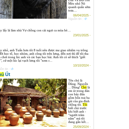
Mèo nhỏ Nó
quanh quẩn sớm
trưa....
06/04/2025 -
Nguồn tin :
-/-
y lấy lá làm nhà Vợ chồng con cái ngợi ca mùa hè....
23/01/2025 -
y nhỏ, anh Tuấn hơn tôi 8 tuổi nên được mẹ giao nhiệm vụ trông
. Đi học tổ, học nhóm, anh cõng tôi trên lưng, đến nơi thì để tôi tha
n chơi trong lúc anh và các bạn học bài. Anh tôi có sở thích "giết
", cứ một lúc lại vạch lưng tôi "xem c...
10/10/2024 -
ồn tin :
-/-
hú
Út
Tên chú là
Dũng. Nguyễn
... Dũng!
Chú
là
em út trong đàn
con bảy đứa
gồm bốn trai ba
gái của gia đình
chồng tôi.
Tôi
biết chú trước
khi biết anh -
“người trăm
năm” mà tôi
đang gắn kết....
25/09/2024 -