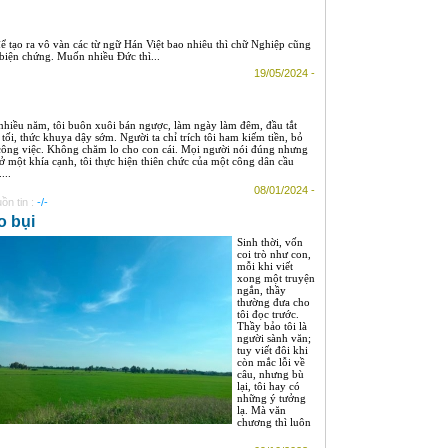
 tạo ra vô vàn các từ ngữ Hán Việt bao nhiêu thì chữ Nghiệp cũng
 biện chứng. Muốn nhiều Đức thì...
19/05/2024 -
nhiều năm, tôi buôn xuôi bán ngược, làm ngày làm đêm, đầu tắt
 tối, thức khuya dậy sớm. Người ta chỉ trích tôi ham kiếm tiền, bỏ
công việc. Không chăm lo cho con cái. Mọi người nói đúng nhưng
 ở một khía cạnh, tôi thực hiện thiên chức của một công dân cầu
....
08/01/2024 -
ồn tin :
-/-
o bụi
Sinh thời, vốn
coi trò như con,
mỗi khi viết
xong một truyện
ngắn, thầy
thường đưa cho
tôi đọc trước.
Thầy bảo tôi là
người sành văn;
tuy viết đôi khi
còn mắc lỗi về
câu, nhưng bù
lại, tôi hay có
những ý tưởng
lạ. Mà văn
chương thì luôn