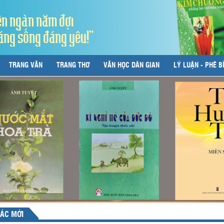
ên ngàn năm đợi
áng sống đáng yêu!"
TRANG VĂN
TRANG THƠ
VĂN HỌC DÂN GIAN
LÝ LUẬN - PHÊ B
ÁC MỚI