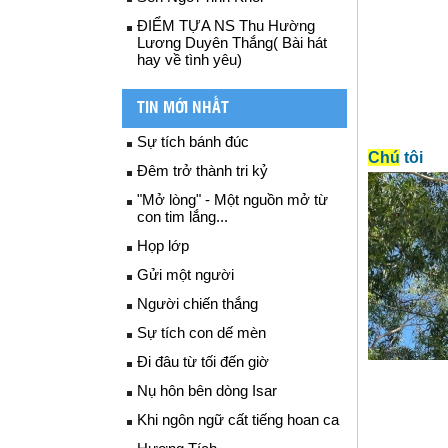
ĐIỂM TỰA NS Thu Hường
Lương Duyên Thắng( Bài hát
hay về tình yêu)
TIN MỚI NHẤT
Sự tích bánh đúc
Chú
tôi
Đêm trở thành tri kỷ
"Mở lòng" - Một nguồn mở từ
con tim lắng...
Họp lớp
Gửi một người
Người chiến thắng
Sự tích con dế mèn
Đi đâu từ tối đến giờ
Nụ hôn bên dòng Isar
Khi ngôn ngữ cất tiếng hoan ca