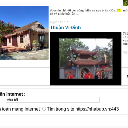
được tin chú tôi còn sống, hiện cư ngụ ở Sài Gòn.
Tôi
, một
đã về nước bốn lần....
Nguồn tin :
-/-
Thuận Vi Đình
Thờ
Thu
xưa
cún
Ngu
ên Internet :
n toàn mạng Internet
Tìm trong site https://nhabup.vn:443