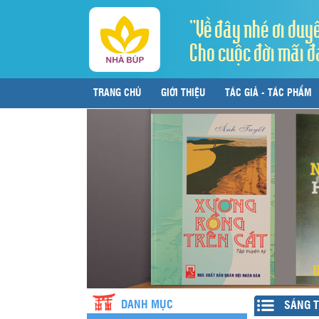
"Về đây nhé ơi duy
Cho cuộc đời mãi đ
TRANG CHỦ
GIỚI THIỆU
TÁC GIẢ - TÁC PHẨM
LIÊN HỆ
DANH MỤC
SÁNG T