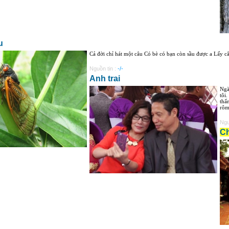
u
Cả đời chỉ hát một câu Có bè có bạn còn sầu được a Lấy câ
Nguồn tin :
-/-
Anh trai
Ngà
tôi
thẩ
rôm
Ngu
C