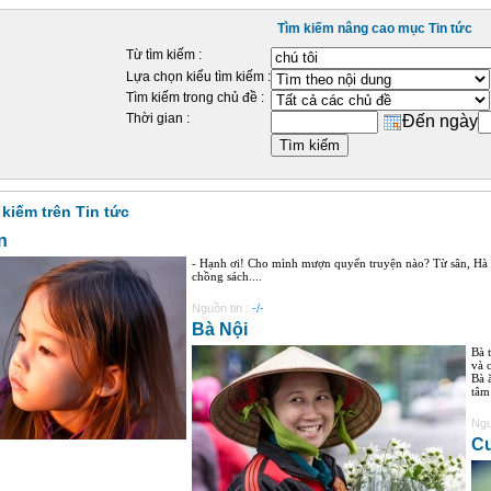
Tìm kiếm nâng cao mục Tin tức
Từ tìm kiếm :
Lựa chọn kiểu tìm kiếm :
Tìm kiếm trong chủ đề :
Thời gian :
Đến ngày
 kiếm trên Tin tức
n
- Hạnh ơi! Cho mình mượn quyển truyện nào? Từ sân, Hà 
chồng sách....
Nguồn tin :
-/-
Bà Nội
Bà 
và 
Bà 
tâm 
Ngu
C