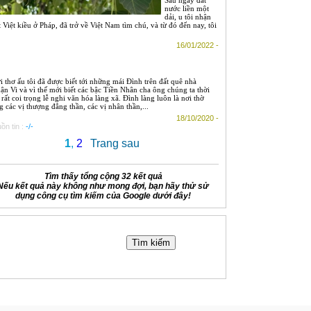
nước liền một
dải, u tôi nhận
 Việt kiều ở Pháp, đã trở về Việt Nam tìm chú, và từ đó đến nay, tôi
16/01/2022 -
i thơ ấu tôi đã được biết tới những mái Đình trên đất quê nhà
ận Vi và vì thế mới biết các bậc Tiền Nhân cha ông chúng ta thời
 rất coi trọng lễ nghi văn hóa làng xã. Đình làng luôn là nơi thờ
g các vị thượng đẳng thần, các vị nhân thần,...
18/10/2020 -
ồn tin :
-/-
1
,
2
Trang sau
Tìm thấy tổng cộng 32 kết quả
Nếu kết quả này không như mong đợi, bạn hãy thử sử
dụng công cụ tìm kiếm của Google dưới đây!