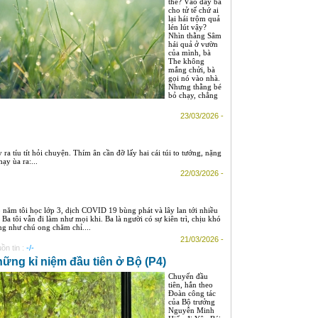
thế? Vào đây bà
cho tử tế chứ ai
lại hái trộm quả
lén lút vậy?
Nhìn thằng Sâm
hái quả ở vườn
của mình, bà
The không
mắng chửi, bà
gọi nó vào nhà.
Nhưng thằng bé
bỏ chạy, chẳng
23/03/2026 -
a tíu tít hỏi chuyện. Thím ân cần đỡ lấy hai cái túi to tướng, nặng
ạy ùa ra:...
22/03/2026 -
 năm tôi học lớp 3, dịch COVID 19 bùng phát và lây lan tới nhiều
. Ba tôi vẫn đi làm như mọi khi. Ba là người có sự kiên trì, chịu khó
ng như chú ong chăm chỉ....
21/03/2026 -
ồn tin :
-/-
ững kỉ niệm đầu tiên ở Bộ (P4)
Chuyến đầu
tiên, hắn theo
Đoàn công tác
của Bộ trưởng
Nguyễn Minh