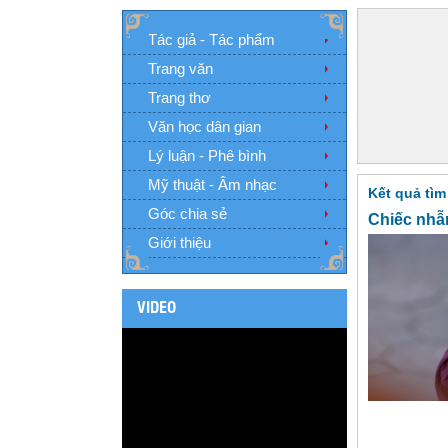
Tác giả - Tác phẩm
Trang văn
Trang thơ
Văn học dân gian
Lý luận - Phê bình
Mỹ thuật - Âm nhạc
Kết quả tìm
Góc chia sẻ
Chiếc nhẫ
Giới thiệu
VIDEO