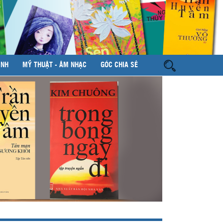
ÌNH
MỸ THUẬT - ÂM NHẠC
GÓC CHIA SẺ