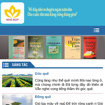
"Về đây nhé ơi duyên ngàn năm đợi
Cho cuộc đời mãi đáng sống đáng yêu!"
Trang Chủ
Giới thiệu
Tác giả - Tác phẩm
Trang văn
▼
SÁNG TÁC
Trang thơ
Tản Văn
▼
Góc quê
Văn học dân gian
Truyện ngắn
Sáng tác
Cũng làng như thể quê mình Mà nao lòng ở,
mà chùng chình đi Đã từng đây đó thiên di
Vẫn nghe vọng tiếng thầm thì góc quê.
Lý luận - Phê bình
Thể ký
Dịch thơ
Đồng quê
Mỹ thuật - Âm nhạc
Gió lùa mây về ngủ Để trời rộng xanh rì Gió