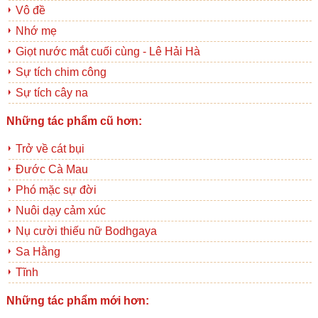
Vô đề
Nhớ mẹ
Giọt nước mắt cuối cùng - Lê Hải Hà
Sự tích chim công
Sự tích cây na
Những tác phẩm cũ hơn:
Trở về cát bụi
Đước Cà Mau
Phó mặc sự đời
Nuôi dạy cảm xúc
Nụ cười thiếu nữ Bodhgaya
Sa Hằng
Tĩnh
Những tác phẩm mới hơn: