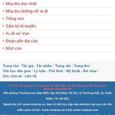
Mùa thu thứ nhất
Mùa thu không nỡ ra đi
Trăng non
Sấm ký bí truyền
Ai về xứ Vạn
Đoạn yên đại cáo
Nhớ con
Trang chủ
Tác giả - Tác phẩm
Trang văn
Trang thơ
Văn học dân gian
Lý luận - Phê bình
Mỹ thuật - Âm nhạc
Góc chia sẻ
Liên hệ
M
ời các Tác giả gửi bài
cộng tác
cho Ban
B
iên tập Nhà Búp qua hộp thư email:
nhabup.vn@gmail.com
Văn phòng Thường trực Ban Biên tập Nhà Búp: Số 24, Lý Thường Kiệt, Q. Hoàn
Kiếm, TP. Hà Nội;
Ngoài địa chỉ: www.nhabup.vn, bạn có thể truy cập vào website này qua các tên
miền quen thuộc: www.nhabup.net hoặc www.nhabup.com