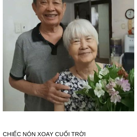
Góc chia sẻ
Liên hệ
Tìm kiếm
CHIẾC NÓN XOAY CUỐI TRỜI