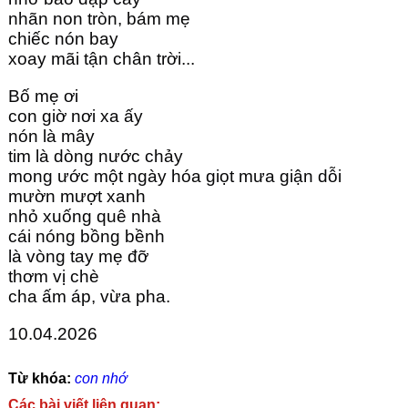
nhãn non tròn, bám mẹ
chiếc nón bay
xoay mãi tận chân trời...
Bố mẹ ơi
con giờ nơi xa ấy
nón là mây
tim là dòng nước chảy
mong ước một ngày hóa giọt mưa giận dỗi
mườn mượt xanh
nhỏ xuống quê nhà
cái nóng bồng bềnh
là vòng tay mẹ đỡ
thơm vị chè
cha ấm áp, vừa pha.
10.04.2026
Từ khóa:
con nhớ
Các bài viết liên quan: