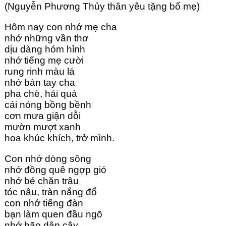
(Nguyễn Phương Thủy thân yêu tặng bố mẹ)
Hôm nay con nhớ mẹ cha
nhớ những vần thơ
dịu dàng hóm hỉnh
nhớ tiếng mẹ cười
rung rinh màu lá
nhớ bàn tay cha
pha chè, hái quả
cái nóng bồng bềnh
cơn mưa giận dỗi
mườn mượt xanh
hoa khúc khích, trở mình. 
Con nhớ dòng sông 
nhớ đồng quê ngợp gió
nhớ bé chăn trâu
tóc nâu, tràn nắng đổ
con nhớ tiếng đàn
bạn làm quen đầu ngõ
nhớ bão dập cây