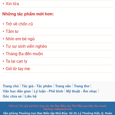
Xin lửa
Những tác phẩm mới hơn:
Trở về chốn cũ
Tâm tư
Nhìn em bé ngủ
Tự sự sinh viên nghèo
Tháng Ba đến muộn
Ta lại cạn ly
Gió từ tay mẹ
Trang chủ
Tác giả - Tác phẩm
Trang văn
Trang thơ
Văn học dân gian
Lý luận - Phê bình
Mỹ thuật - Âm nhạc
Góc chia sẻ
Liên hệ
M
ời các Tác giả gửi bài
cộng tác
cho Ban
B
iên tập Nhà Búp qua hộp thư email:
nhabup.vn@gmail.com
Văn phòng Thường trực Ban Biên tập Nhà Búp: Số 24, Lý Thường Kiệt, Q. Hoàn