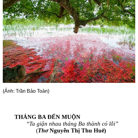
Góc chia sẻ
Liên hệ
Tìm kiếm
(Ảnh: Trần Bảo Toàn)
THÁNG BA ĐẾN MUỘN
        “
Ta giận nhau tháng Ba thành có lỗi”
              (
Thơ
 Nguyễn Thị Thu Huế)