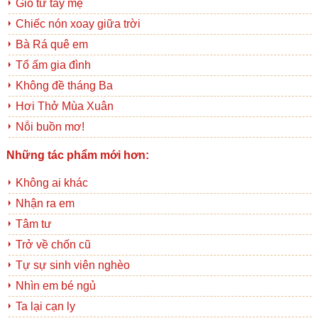
Gió từ tay mẹ
Chiếc nón xoay giữa trời
Bà Rá quê em
Tổ ấm gia đình
Không đề tháng Ba
Hơi Thở Mùa Xuân
Nỗi buồn mơ!
Những tác phẩm mới hơn:
Không ai khác
Nhận ra em
Tâm tư
Trở về chốn cũ
Tự sự sinh viên nghèo
Nhìn em bé ngủ
Ta lại cạn ly