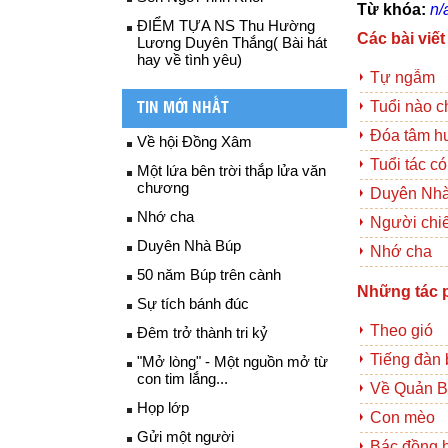
Từ khóa:
n/
ĐIỂM TỰA NS Thu Hường
Các bài viết
Lương Duyên Thắng( Bài hát
hay về tình yêu)
Tự ngẫm
Tuổi nào c
TIN MỚI NHẤT
Đóa tâm 
Về hội Đồng Xâm
Tuổi tác c
Một lứa bên trời thắp lửa văn
chương
Duyên Nh
Nhớ cha
Người chi
Duyên Nhà Búp
Nhớ cha
50 năm Búp trên cành
Những tác 
Sự tích bánh đúc
Theo gió
Đêm trở thành tri kỷ
Tiếng đàn
"Mở lòng" - Một nguồn mở từ
con tim lắng...
Về Quản 
Họp lớp
Con mèo
Gửi một người
Bác đồng 