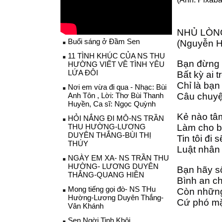
NHỦ LÒN
Buổi sáng ở Đầm Sen
(Nguyễn 
11 TÌNH KHÚC CỦA NS THU
Bạn đừng 
HƯỜNG VIẾT VỀ TÌNH YÊU
LỨA ĐÔI
Bất kỳ ai t
Chỉ là bạn
Nơi em vừa đi qua - Nhạc: Bùi
Anh Tôn , Lời: Thơ Bùi Thanh
Câu chuyệ
Huyền, Ca sĩ: Ngọc Quỳnh
Kẻ nào tâ
HỎI NẮNG ĐI MÔ-NS TRẦN
THU HƯỜNG-LƯƠNG
Làm cho b
DUYÊN THẮNG-BÙI THỊ
Tin tôi đi 
THÚY
Luật nhân 
NGÀY EM XA- NS TRẦN THU
HƯỜNG- LƯƠNG DUYÊN
Bạn hãy số
THẮNG-QUANG HIỀN
Bình an c
Mong tiếng gọi đò- NS THu
Còn những
Hường-Lương Duyên Thắng-
Cứ phó mặc
Vân Khánh
Sen Ngời Tinh Khôi