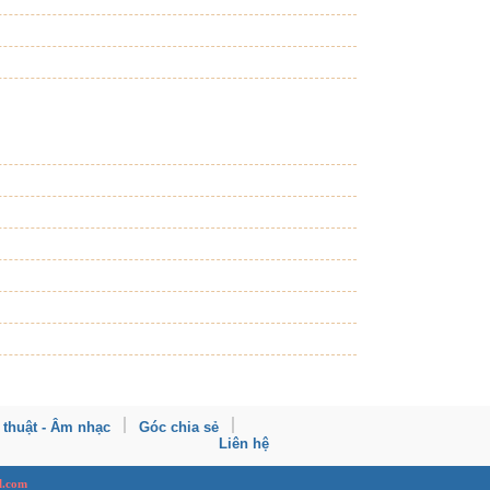
 thuật - Âm nhạc
Góc chia sẻ
Liên hệ
l.com