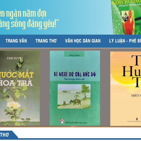
ên ngàn năm đợi
áng sống đáng yêu!"
TRANG VĂN
TRANG THƠ
VĂN HỌC DÂN GIAN
LÝ LUẬN - PHÊ B
 THƠ