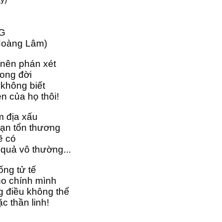
G 
Hoàng Lâm)
nên phán xét 
rong đời 
 không biết
n của họ thôi!
m địa xấu
ạn tổn thương 
sẽ có
quả vô thường...
ng tử tế 
ho chính mình 
 điều không thể
 thần linh!