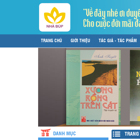
"Về đây nhé ơi duy
Cho cuộc đời mãi đ
TRANG CHỦ
GIỚI THIỆU
TÁC GIẢ - TÁC PHẨM
LIÊN HỆ
DANH MỤC
TRANG