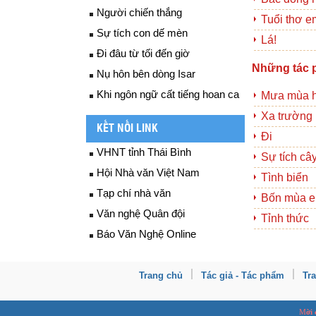
Người chiến thắng
Tuổi thơ e
Sự tích con dế mèn
Lá!
Đi đâu từ tối đến giờ
Những tác 
Nụ hôn bên dòng Isar
Khi ngôn ngữ cất tiếng hoan ca
Mưa mùa 
Xa trường
KẾT NỐI LINK
Đi
VHNT tỉnh Thái Bình
Sự tích câ
Hội Nhà văn Việt Nam
Tình biển
Tạp chí nhà văn
Bốn mùa e
Văn nghệ Quân đội
Tỉnh thức
Báo Văn Nghệ Online
Trang chủ
Tác giả - Tác phẩm
Tr
M
ời