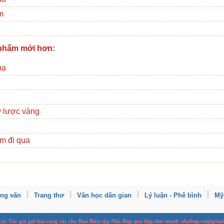
m
phẩm mới hơn:
hạ
y lược vàng
m đi qua
ang văn
Trang thơ
Văn học dân gian
Lý luận - Phê bình
Mỹ
 các Tác giả gửi bài
cộng tác
cho Ban
B
iên tập Nhà Búp qua hộp thư email: nhabup.vn@gmai