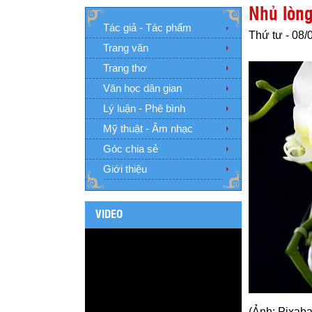
Nhủ lòn
Tác giả - Tác phẩm
Thứ tư - 08/
Trang văn
Trang thơ
Văn học dân gian
Lý luận - Phê bình
Mỹ thuật - Âm nhạc
Góc chia sẻ
Giới thiệu
VIDEO
(Ảnh: Pixaba