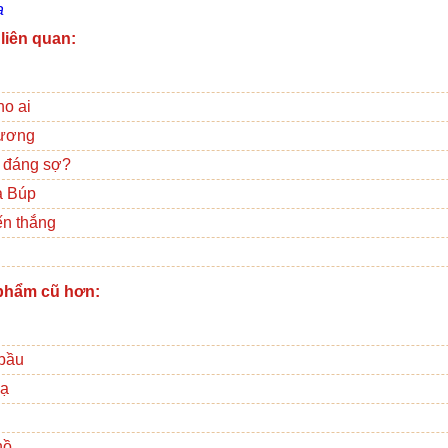
a
 liên quan:
ho ai
hương
ó đáng sợ?
à Búp
ến thắng
phẩm cũ hơn:
 bầu
Bạ
hồ