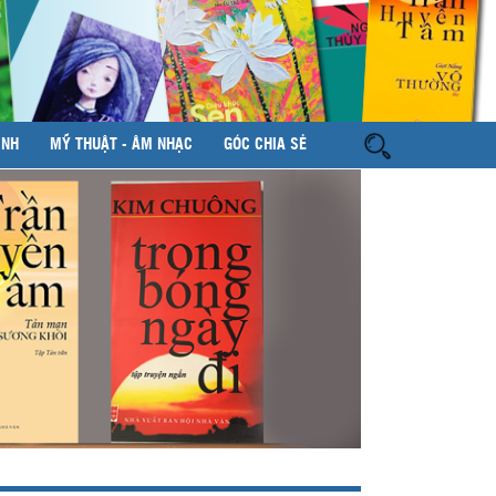
ÌNH
MỸ THUẬT - ÂM NHẠC
GÓC CHIA SẺ