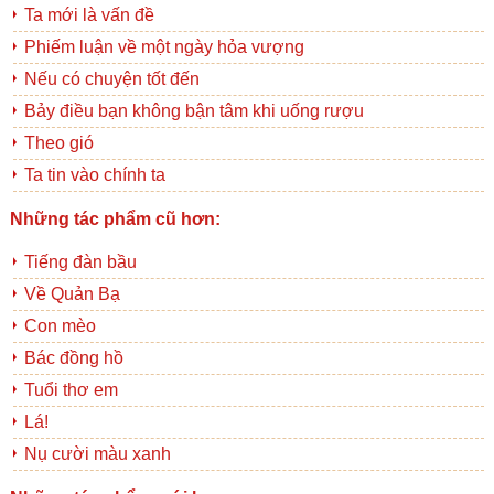
Ta mới là vấn đề
Phiếm luận về một ngày hỏa vượng
Nếu có chuyện tốt đến
Bảy điều bạn không bận tâm khi uống rượu
Theo gió
Ta tin vào chính ta
Những tác phẩm cũ hơn:
Tiếng đàn bầu
Về Quản Bạ
Con mèo
Bác đồng hồ
Tuổi thơ em
Lá!
Nụ cười màu xanh