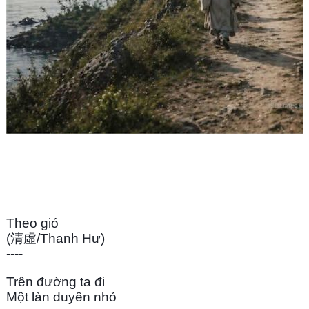
Theo gió
(清虛/Thanh Hư)
----
Trên đường ta đi
Một làn duyên nhỏ