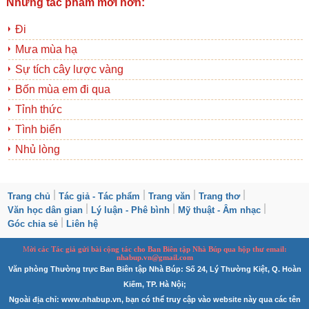
Những tác phẩm mới hơn:
Đi
Mưa mùa hạ
Sự tích cây lược vàng
Bốn mùa em đi qua
Tỉnh thức
Tình biển
Nhủ lòng
Trang chủ
Tác giả - Tác phẩm
Trang văn
Trang thơ
Văn học dân gian
Lý luận - Phê bình
Mỹ thuật - Âm nhạc
Góc chia sẻ
Liên hệ
M
ời các Tác giả gửi bài
cộng tác
cho Ban
B
iên tập Nhà Búp qua hộp thư email:
nhabup.vn@gmail.com
Văn phòng Thường trực Ban Biên tập Nhà Búp: Số 24, Lý Thường Kiệt, Q. Hoàn
Kiếm, TP. Hà Nội;
Ngoài địa chỉ: www.nhabup.vn, bạn có thể truy cập vào website này qua các tên