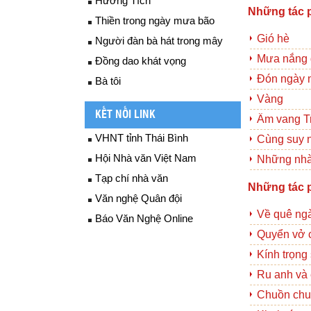
Hương Tích
Những tác 
Thiền trong ngày mưa bão
Gió hè
Người đàn bà hát trong mây
Mưa nắng 
Đồng dao khát vọng
Đón ngày 
Bà tôi
Vàng
KẾT NỐI LINK
Âm vang T
VHNT tỉnh Thái Bình
Cùng suy 
Hội Nhà văn Việt Nam
Những nhà
Tạp chí nhà văn
Những tác 
Văn nghệ Quân đội
Về quê ng
Báo Văn Nghệ Online
Quyển vở 
Kính trọng
Ru anh và
Chuồn chu