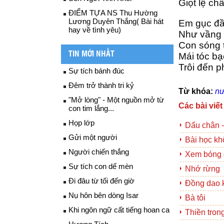
Giọt lệ c
ĐIỂM TỰA NS Thu Hường
Lương Duyên Thắng( Bài hát
Em gục đầ
hay về tình yêu)
Như vầng 
Con sóng t
TIN MỚI NHẤT
Mái tóc bạ
Trôi đến 
Sự tích bánh đúc
Đêm trở thành tri kỷ
Từ khóa:
nư
"Mở lòng" - Một nguồn mở từ
Các bài viết
con tim lắng...
Họp lớp
Dấu chân -
Gửi một người
Bài học kh
Người chiến thắng
Xem bóng 
Sự tích con dế mèn
Nhớ rừng
Đi đâu từ tối đến giờ
Đồng dao 
Nụ hôn bên dòng Isar
Bà tôi
Khi ngôn ngữ cất tiếng hoan ca
Thiền tro