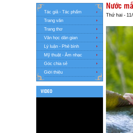
Nước mắt
Tác giả - Tác phẩm
Thứ hai - 11
Trang văn
Trang thơ
Văn học dân gian
Lý luận - Phê bình
Mỹ thuật - Âm nhạc
Góc chia sẻ
Giới thiệu
VIDEO