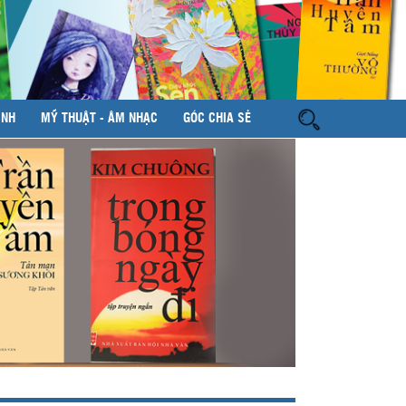
ÌNH
MỸ THUẬT - ÂM NHẠC
GÓC CHIA SẺ