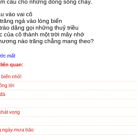
hấm câu cho những dòng sông chảy.
u vào vai cô
trăng ngả vào lòng biển
rào dâng gọi những thuỷ triều
c của cô thành một trời mây nhớ
phương nào trăng chẳng mang theo?
ớc mắt
 liên quan:
 biển nhỏ!
ông lời
đá
khát vọng
ng ngày mưa bão