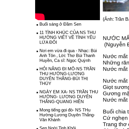
(Ảnh: Trần B
Buổi sáng ở Đầm Sen
11 TÌNH KHÚC CỦA NS THU
HƯỜNG VIẾT VỀ TÌNH YÊU
NƯỚC MẮ
LỨA ĐÔI
 (Nguyễn
Nơi em vừa đi qua - Nhạc: Bùi
Anh Tôn , Lời: Thơ Bùi Thanh
Nước mắt 
Huyền, Ca sĩ: Ngọc Quỳnh
Những rãn
Nước mắt 
HỎI NẮNG ĐI MÔ-NS TRẦN
THU HƯỜNG-LƯƠNG
DUYÊN THẮNG-BÙI THỊ
Nước mắt
THÚY
Giọt sương
NGÀY EM XA- NS TRẦN THU
Gương mặt 
HƯỜNG- LƯƠNG DUYÊN
Nước mắt 
THẮNG-QUANG HIỀN
Mong tiếng gọi đò- NS THu
Buổi chia 
Hường-Lương Duyên Thắng-
Cứ nghẹn 
Vân Khánh
Trang thơ 
Sen Ngời Tinh Khôi