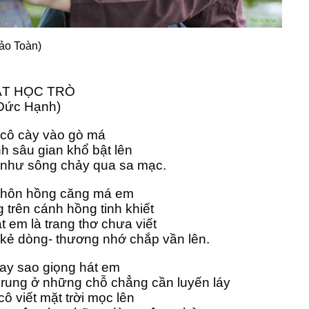
ảo Toàn)
T HỌC TRÒ
 Đức Hạnh)
cô cày vào gò má
h sâu gian khổ bật lên
như sông chảy qua sa mạc.
 hôn hồng căng má em
 trên cánh hồng tinh khiết
em là trang thơ chưa viết
kẻ dòng- thương nhớ chắp vần lên.
tay sao giọng hát em
rung ở những chỗ chẳng cần luyến láy
cô viết mặt trời mọc lên