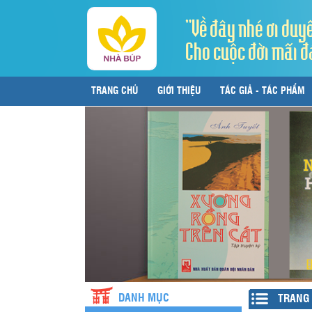
"Về đây nhé ơi duy
Cho cuộc đời mãi đ
TRANG CHỦ
GIỚI THIỆU
TÁC GIẢ - TÁC PHẨM
LIÊN HỆ
DANH MỤC
TRANG