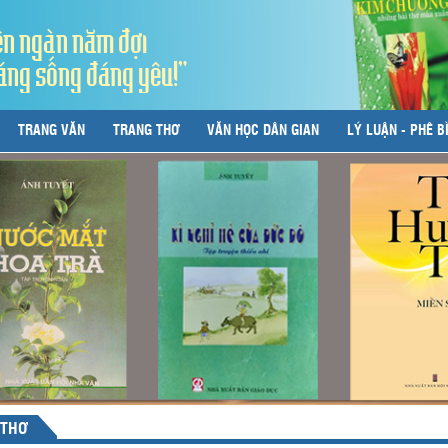
ên ngàn năm đợi
áng sống đáng yêu!"
TRANG VĂN
TRANG THƠ
VĂN HỌC DÂN GIAN
LÝ LUẬN - PHÊ B
 THƠ