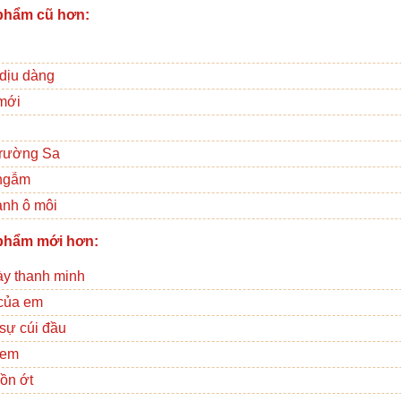
phẩm cũ hơn:
dịu dàng
mới
rường Sa
ngẫm
nh ô môi
phẩm mới hơn:
ày thanh minh
của em
 sự cúi đầu
 em
ồn ớt