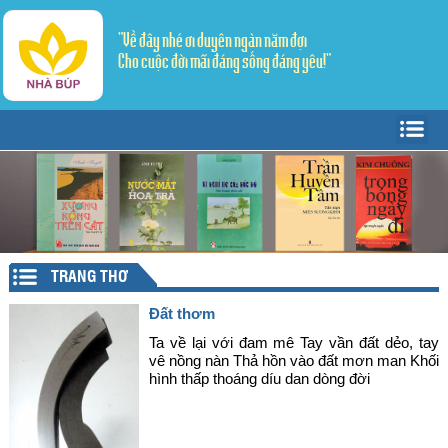
"Về đây nhé ơi duyên ngàn năm đợi
Cho cuộc đời mãi đáng sống đáng yêu!"
Trang Chủ
Giới thiệu
Tác giả - Tác phẩm
Trang văn
▼
TRANG THƠ
Trang thơ
Tản Văn
▼
Đất thơm
Văn học dân gian
Truyện ngắn
Sáng tác
Ta về lại với đam mê Tay vần đất dẻo, tay
vê nồng nàn Thả hồn vào đất mơn man Khối
hình thấp thoáng díu dan dòng đời
Lý luận - Phê bình
Thể ký
Dịch thơ
Mỹ thuật - Âm nhạc