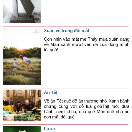
Góc chia sẻ
Liên hệ
Tìm kiếm
Xuân về trong đôi mắt
Con nhìn vào mắt mẹ Thấy mùa xuân đang
về Màu xanh mượt ven đê Lúa đồng mình
tốt quá!
Ăn Tết
Về ăn Tết quê để ăn thương nhớ Xanh bánh
chưng cùng với đỏ lụa giòbThịt mỡ, dưa
hành, nem chua, chả quế Món quê nhà no
con mắt đói quê
Lạ xa