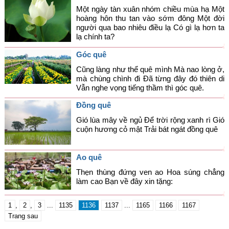
Một ngày tàn xuân nhóm chiều mùa hạ Một
hoàng hôn thu tan vào sớm đông Một đời
người qua bao nhiêu điều lạ Có gì lạ hơn ta
lạ chính ta?
Góc quê
Cũng làng như thể quê mình Mà nao lòng ở,
mà chùng chình đi Đã từng đây đó thiên di
Vẫn nghe vọng tiếng thầm thì góc quê.
Đồng quê
Gió lùa mây về ngủ Để trời rộng xanh rì Gió
cuộn hương cỏ mật Trải bát ngát đồng quê
Ao quê
Thẹn thùng đứng ven ao Hoa súng chẳng
làm cao Bạn về đây xin tặng:
1
,
2
,
3
...
1135
1136
1137
...
1165
1166
1167
Trang sau