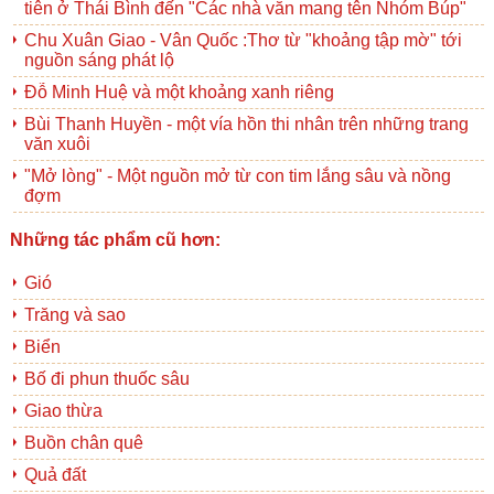
tiên ở Thái Bình đến "Các nhà văn mang tên Nhóm Búp"
Chu Xuân Giao - Vân Quốc :Thơ từ "khoảng tập mờ" tới
nguồn sáng phát lộ
Đỗ Minh Huệ và một khoảng xanh riêng
Bùi Thanh Huyền - một vía hồn thi nhân trên những trang
văn xuôi
"Mở lòng" - Một nguồn mở từ con tim lắng sâu và nồng
đợm
Những tác phẩm cũ hơn:
Gió
Trăng và sao
Biển
Bố đi phun thuốc sâu
Giao thừa
Buồn chân quê
Quả đất