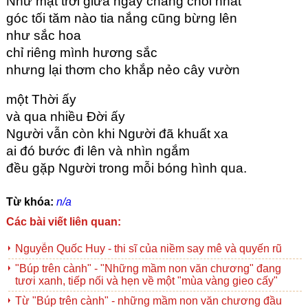
Như mặt trời giữa ngày chang chói nhất
góc tối tăm nào tia nắng cũng bừng lên
như sắc hoa
chỉ riêng mình hương sắc
nhưng lại thơm cho khắp nẻo cây vườn
một Thời ấy
và qua nhiều Đời ấy
Người vẫn còn khi Người đã khuất xa
ai đó bước đi lên và nhìn ngắm
đều gặp Người trong mỗi bóng hình qua.
Từ khóa:
n/a
Các bài viết liên quan:
Nguyễn Quốc Huy - thi sĩ của niềm say mê và quyến rũ
"Búp trên cành" - "Những mầm non văn chương" đang
tươi xanh, tiếp nối và hẹn về một "mùa vàng gieo cấy"
Từ "Búp trên cành" - những mầm non văn chương đầu