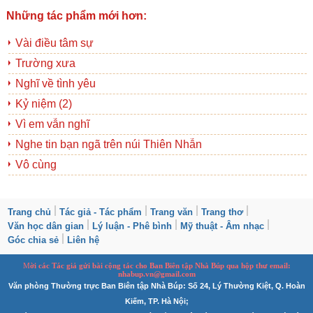
Những tác phẩm mới hơn:
Vài điều tâm sự
Trường xưa
Nghĩ về tình yêu
Kỷ niệm (2)
Vì em vẫn nghĩ
Nghe tin bạn ngã trên núi Thiên Nhẫn
Vô cùng
Trang chủ
Tác giả - Tác phẩm
Trang văn
Trang thơ
Văn học dân gian
Lý luận - Phê bình
Mỹ thuật - Âm nhạc
Góc chia sẻ
Liên hệ
M
ời các Tác giả gửi bài
cộng tác
cho Ban
B
iên tập Nhà Búp qua hộp thư email:
nhabup.vn@gmail.com
Văn phòng Thường trực Ban Biên tập Nhà Búp: Số 24, Lý Thường Kiệt, Q. Hoàn
Kiếm, TP. Hà Nội;