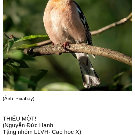
Góc chia sẻ
Liên hệ
Tìm kiếm
(Ảnh: Pixabay)
THIẾU MỘT!
(Nguyễn Đức Hạnh
Tặng nhóm LLVH- Cao học X)