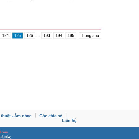
124
125
126
...
193
194
195
Trang sau
 thuật - Âm nhạc
Góc chia sẻ
Liên hệ
l.com
Hà Nội;