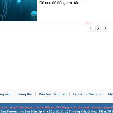
Có con đỏ đồng tươi tắn.
1
,
2
,
3
...
ang văn
Trang thơ
Văn học dân gian
Lý luận - Phê bình
Mỹ
 các Tác giả gửi bài
cộng tác
cho Ban
B
iên tập Nhà Búp qua hộp thư email: nhabup.vn@gmai
òng Thường trực Ban Biên tập Nhà Búp: Số 24, Lý Thường Kiệt, Q. Hoàn Kiếm, TP. 