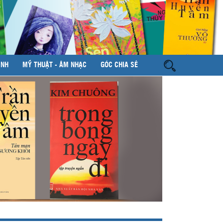
ÌNH
MỸ THUẬT - ÂM NHẠC
GÓC CHIA SẺ