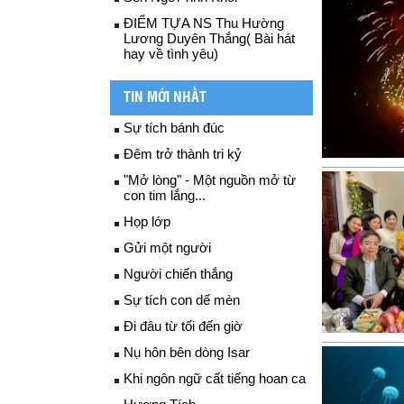
ĐIỂM TỰA NS Thu Hường
Lương Duyên Thắng( Bài hát
hay về tình yêu)
TIN MỚI NHẤT
Sự tích bánh đúc
Đêm trở thành tri kỷ
"Mở lòng" - Một nguồn mở từ
con tim lắng...
Họp lớp
Gửi một người
Người chiến thắng
Sự tích con dế mèn
Đi đâu từ tối đến giờ
Nụ hôn bên dòng Isar
Khi ngôn ngữ cất tiếng hoan ca