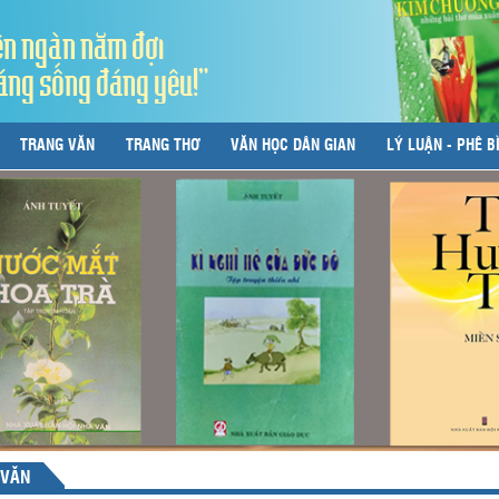
ên ngàn năm đợi
áng sống đáng yêu!"
TRANG VĂN
TRANG THƠ
VĂN HỌC DÂN GIAN
LÝ LUẬN - PHÊ B
 VĂN