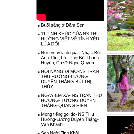
Buổi sáng ở Đầm Sen
11 TÌNH KHÚC CỦA NS THU
HƯỜNG VIẾT VỀ TÌNH YÊU
LỨA ĐÔI
Nơi em vừa đi qua - Nhạc: Bùi
Anh Tôn , Lời: Thơ Bùi Thanh
Huyền, Ca sĩ: Ngọc Quỳnh
HỎI NẮNG ĐI MÔ-NS TRẦN
THU HƯỜNG-LƯƠNG
DUYÊN THẮNG-BÙI THỊ
THÚY
NGÀY EM XA- NS TRẦN THU
HƯỜNG- LƯƠNG DUYÊN
THẮNG-QUANG HIỀN
Mong tiếng gọi đò- NS THu
Hường-Lương Duyên Thắng-
Vân Khánh
Sen Ngời Tinh Khôi