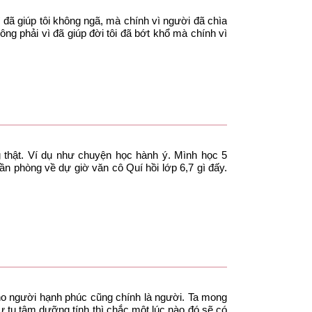
đã giúp tôi không ngã, mà chính vì người đã chìa
ông phải vì đã giúp đời tôi đã bớt khổ mà chính vì
thật. Ví dụ như chuyện học hành ý. Mình học 5
ần phòng về dự giờ văn cô Quí hồi lớp 6,7 gì đấy.
ho người hạnh phúc cũng chính là người. Ta mong
tự tu tâm dưỡng tính thì chắc một lúc nào đó sẽ có