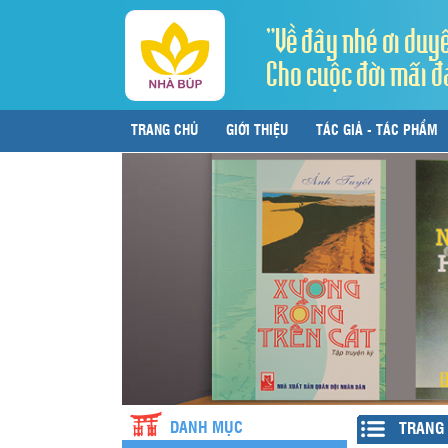
"Về đây nhé ơi duy
Cho cuộc đời mãi đ
TRANG CHỦ
GIỚI THIỆU
TÁC GIẢ - TÁC PHẨM
LIÊN HỆ
DANH MỤC
TRANG