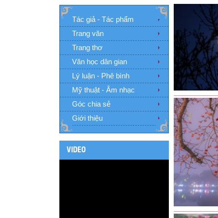
Tác giả - Tác phẩm
Trang văn
Trang thơ
Văn học dân gian
Lý luận - Phê bình
Mỹ thuật - Âm nhạc
Góc chia sẻ
Giới thiệu
VIDEO