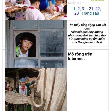
Nguồn tin :
-/-
1
,
2
,
3
...
21
,
22
,
23
Trang sau
Tìm thấy tổng cộng 448 kết
quả
Nếu kết quả này không
như mong đợi, bạn hãy thử
sử dụng công cụ tìm kiếm
của Google dưới đây!
Mở rộng trên
Internet :