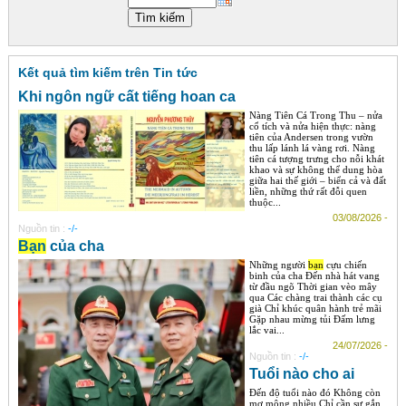
Góc chia sẻ
Liên hệ
Kết quả tìm kiếm trên Tin tức
Tìm kiếm
Khi ngôn ngữ cất tiếng hoan ca
Nàng Tiên Cá Trong Thu – nửa
cổ tích và nửa hiện thực: nàng
tiên của Andersen trong vườn
thu lấp lánh lá vàng rơi. Nàng
tiên cá tượng trưng cho nỗi khát
khao và sự không thể dung hòa
giữa hai thế giới – biển cả và đất
liền, những thứ rất đỗi quen
thuộc...
03/08/2026 -
Nguồn tin :
-/-
Bạn
của cha
Những người
bạn
cựu chiến
binh của cha Đến nhà hát vang
từ đầu ngõ Thời gian vèo mây
qua Các chàng trai thành các cụ
già Chỉ khúc quân hành trẻ mãi
Gặp nhau mừng tủi Đấm lưng
lắc vai...
24/07/2026 -
Nguồn tin :
-/-
Tuổi nào cho ai
Đến độ tuổi nào đó Không còn
mơ mộng nhiều Chỉ cần sự gắn