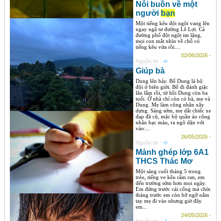
Nỗi buồn về một
người
bạn
Một tiếng kêu đột ngột vang lên
ngay ngã tư đường Lê Lợi. Cả
đường phố đột ngột im lặng,
mọi con mắt nhìn về chỗ có
tiếng kêu vừa rồi....
02/06/2026 -
Nguồn tin :
-/-
Giúp bà
Dung lên bảy. Bố Dung là bộ
đội ở biên giới. Bố đi đánh giặc
lâu lắm rồi, từ hồi Dung còn ba
tuổi. Ở nhà chỉ còn có bà, mẹ và
Dung. Mẹ làm công nhân xây
dựng. Sáng sớm, mẹ dắt chiếc xe
đạp đã cũ, mặc bộ quần áo công
nhân bạc màu, ra ngõ dặn với
vào:...
26/05/2026 -
Nguồn tin :
-/-
Mảnh ghép lớp 6A1
THCS Thác Mơ
Một sáng cuối tháng 5 trong
trẻo, tiếng ve kêu râm ran, em
đến trường sớm hơn mọi ngày.
Em đứng trước cái cổng mà chín
tháng trước em còn bỡ ngỡ nắm
tay mẹ đi vào nhưng giờ đây
em...
24/05/2026 -