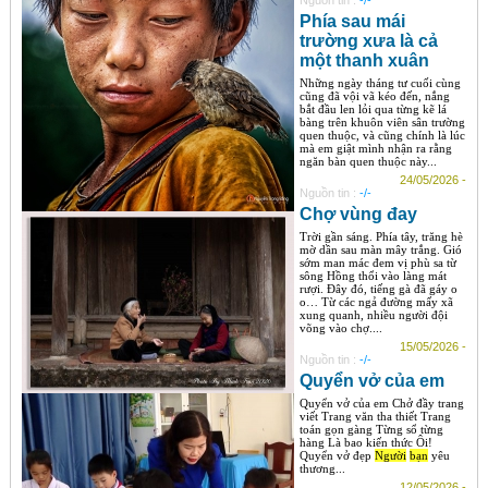
Nguồn tin :
-/-
Phía sau mái
trường xưa là cả
một thanh xuân
Những ngày tháng tư cuối cùng
cũng đã vội vã kéo đến, nắng
bắt đầu len lỏi qua từng kẽ lá
bàng trên khuôn viên sân trường
quen thuộc, và cũng chính là lúc
mà em giật mình nhận ra rằng
ngăn bàn quen thuộc này...
24/05/2026 -
Nguồn tin :
-/-
Chợ vùng đay
Trời gần sáng. Phía tây, trăng hè
mờ dần sau màn mây trắng. Gió
sớm man mác đem vị phù sa từ
sông Hồng thổi vào làng mát
rượi. Đây đó, tiếng gà đã gáy o
o… Từ các ngả đường mấy xã
xung quanh, nhiều người đội
võng vào chợ....
15/05/2026 -
Nguồn tin :
-/-
Quyển vở của em
Quyển vở của em Chở đầy trang
viết Trang văn tha thiết Trang
toán gọn gàng Từng sổ từng
hàng Là bao kiến thức Ôi!
Quyển vở đẹp
Người
bạn
yêu
thương...
12/05/2026 -