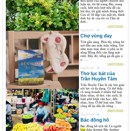
thói quen của người chuyên đọc
luận án, tôi lật trang đầu, trang
cuối, lướt một lượt tiêu đề các
bài thơ, tôi giật mình thảng thốt.
Con số 50 đập vào mắt tôi, đánh
thức ký ức của tôi và Tâm từ
thời...
10/07/2026 -
Nguồn tin :
-/-
Chợ vùng đay
Trời gần sáng. Phía tây, trăng hè
mờ dần sau màn mây trắng. Gió
sớm man mác đem vị phù sa từ
sông Hồng thổi vào làng mát
rượi. Đây đó, tiếng gà đã gáy o
o…...
10/07/2026 -
Nguồn tin :
-/-
Thơ lục bát của
Trần Huyền Tâm
Trần Huyền Tâm là cây bút giàu
nội lực và đa dạng. Có thể thấy
cô tung hoành ở nhiều thể loại
khác nhau, từ thơ, văn xuôi, lý
luận phê bình văn học, đến
nhạc, họa. Ở thể loại nào Tâm
cũng để lại dấu ấn riêng....
08/07/2026 -
Nguồn tin :
-/-
Bác đồng hồ
Bác đồng hồ tích tắc Là người
bạn
thân thương Bác thường