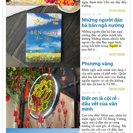
ngày đánh thức Cho em dậy đến
trường....
07/07/2026 -
Nguồn tin :
-/-
Những người đàn
bà bán ngô nướng
Những người đàn bà bán ngô
nướng Bày số phận mình bên
đường Những nhem nhuốc bên
ngoài che dấu Bao ngọt lành,
nóng hổi bên trong
Người
đi
qua thờ ơ...
01/07/2026 -
Nguồn tin :
-/-
Phượng vàng
Mình ngồi một mình trên tầng 2
của một quán cà phê mộc. Quán
nhỏ hiu hắt trên một con đường
ngoằn ngoèo có cái tên không
thể dân dã hơn là Vệ Hồ....
26/06/2026 -
Nguồn tin :
-/-
Biết ơn là cội rễ -
dấu vết của văn
minh
Con yêu dấu! Hôm nay, nhân kỷ
niệm ngày Giỗ Tổ Hùng Vương,
ngày mà cả dân tộc ta cùng
hướng về một gốc rễ chung. Mẹ
muốn nói với con về điều làm