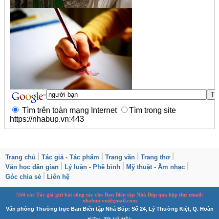
Tìm trên toàn mạng Internet
Tìm trong site
https://nhabup.vn:443
Trang chủ
Tác giả - Tác phẩm
Trang văn
Trang thơ
Văn học dân gian
Lý luận - Phê bình
Mỹ thuật - Âm nhạc
Góc chia sẻ
Liên hệ
M
ời các Tác giả gửi bài
cộng tác
cho Ban
B
iên tập Nhà Búp qua hộp thư email:
nhabup.vn@gmail.com
Văn phòng Thường trực Ban Biên tập Nhà Búp: Số 24, Lý Thường Kiệt, Q. Hoàn