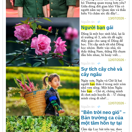
bó Thương quan trọng hơn yêu?
Giữa dòng đời gian khó Vẫn có
người nắm tay Quan tâm và thấu
hiểu Và chăm sóc đủ đầy!...
13/07/2026 -
Nguồn tin :
-/-
Người
bạn
gái
Dũng là một học sinh khá, lại là
tổ trưởng tổ 3, nên tôi đề nghị
thầy giáo cho sang tổ Dũng để
học. Tôi cắp sách tới nhà Dũng
học nhóm. Bước vào nhà, tôi
thấy thằng Nam, thằng Hà chụm
đầu bên nhau, hí hoáy viết....
12/07/2026 -
Nguồn tin :
-/-
Sự tích cây chè và
cây ngâu
Ngày xưa, Ngâu và Chè là hai
người
bạn
thân ở trong một xóm
nhỏ ven sông. Một hôm Ngâu
bảo
bạn
: - Chè ơi, chúng mình
đi chơi một huyến đi. - Ừ chúng
mình cùng đi nhé!...
12/07/2026 -
Nguồn tin :
-/-
“Bên trời neo gió” –
Bản trường ca của
một tâm hồn tự tại
Cầm tập Lục bát trên tay, theo