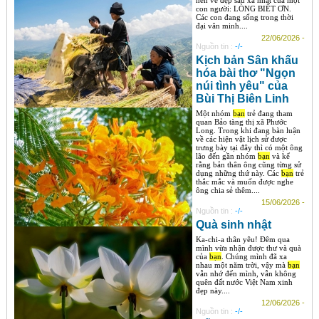
nên vẻ đẹp sâu xa nhất của một
con người: LÒNG BIẾT ƠN.
Các con đang sống trong thời
đại văn minh....
22/06/2026 -
Nguồn tin :
-/-
Kịch bản Sân khấu
hóa bài thơ "Ngọn
núi tình yêu" của
Bùi Thị Biên Linh
Một nhóm
bạn
trẻ đang tham
quan Bảo tàng thị xã Phước
Long. Trong khi đang bàn luận
về các hiện vật lịch sử được
trưng bày tại đây thì có một ông
lão đến gần nhóm
bạn
và kể
rằng bản thân ông cũng từng sử
dụng những thứ này. Các
bạn
trẻ
thắc mắc và muốn được nghe
ông chia sẻ thêm....
15/06/2026 -
Nguồn tin :
-/-
Quà sinh nhật
Ka-chi-a thân yêu! Đêm qua
mình vừa nhận được thư và quà
của
bạn
. Chúng mình đã xa
nhau một năm trời, vậy mà
bạn
vẫn nhớ đến mình, vẫn không
quên đất nước Việt Nam xinh
đẹp này....
12/06/2026 -
Nguồn tin :
-/-