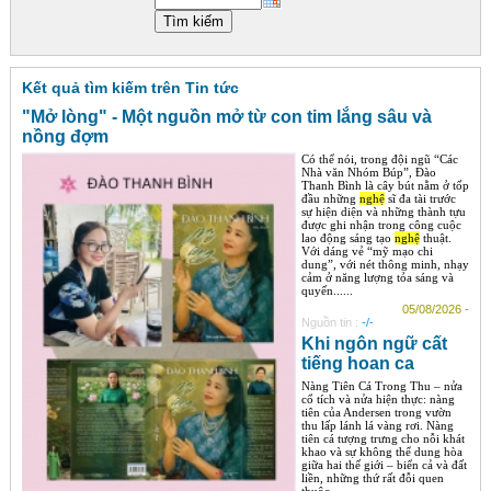
Góc chia sẻ
Liên hệ
Kết quả tìm kiếm trên Tin tức
Tìm kiếm
"Mở lòng" - Một nguồn mở từ con tim lắng sâu và
nồng đợm
Có thể nói, trong đội ngũ “Các
Nhà văn Nhóm Búp”, Đào
Thanh Bình là cây bút nằm ở tốp
đầu những
nghệ
sĩ đa tài trước
sự hiện diện và những thành tựu
được ghi nhận trong công cuộc
lao động sáng tạo
nghệ
thuật.
Với dáng vẻ “mỹ mạo chi
dung”, với nét thông minh, nhạy
cảm ở năng lượng tỏa sáng và
quyến......
05/08/2026 -
Nguồn tin :
-/-
Khi ngôn ngữ cất
tiếng hoan ca
Nàng Tiên Cá Trong Thu – nửa
cổ tích và nửa hiện thực: nàng
tiên của Andersen trong vườn
thu lấp lánh lá vàng rơi. Nàng
tiên cá tượng trưng cho nỗi khát
khao và sự không thể dung hòa
giữa hai thế giới – biển cả và đất
liền, những thứ rất đỗi quen