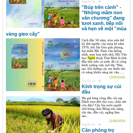
Nguồn tin :
-/-
"Búp trên cành" -
"Những mầm non
văn chương" đang
tươi xanh, tiếp nối
và hẹn về một "mùa
vàng gieo cấy"
Cách đây 50 năm, tròn nửa thế
kỷ đời người, vào mùa hè năm
1976, khi Sài Gòn giải phóng,
hai miền Bắc Nam vừa thống
nhất, sum họp một nhà, Hội Văn
học
Nghệ
thuật Thái Bình là tỉnh
đầu tiên trên cả nước đã có công
khởi xướng việc mở lớp “Đào
tạo, bồi dưỡng các em thiếu nhi
có năng khiếu sáng tác văn......
12/05/2026 -
Nguồn tin :
-/-
Kính trọng sự cúi
đầu
Mẹ già lưng còng đầu cúi rạp
Dành trọn đời cho con, cháu sức
còn đâu? Cây lúa nuôi người
chờ bông chín Bông trĩu nặng,
cây tàn, đầu cúi, ngẩng làm
sao...
11/05/2026 -
Nguồn tin :
-/-
Căn phòng trọ