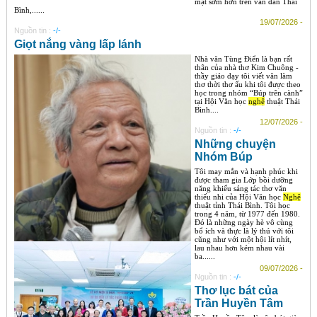
mặt sớm hơn trên văn đàn Thái
Bình,......
19/07/2026 -
Nguồn tin :
-/-
Giọt nắng vàng lấp lánh
Nhà văn Tùng Điển là bạn rất
thân của nhà thơ Kim Chuông -
thầy giáo dạy tôi viết văn làm
thơ thời thơ ấu khi tôi được theo
học trong nhóm “Búp trên cành”
tại Hội Văn học
nghệ
thuật Thái
Bình....
12/07/2026 -
Nguồn tin :
-/-
Những chuyện
Nhóm Búp
Tôi may mắn và hạnh phúc khi
được tham gia Lớp bồi dưỡng
năng khiếu sáng tác thơ văn
thiếu nhi của Hội Văn học
Nghệ
thuật tỉnh Thái Bình. Tôi học
trong 4 năm, từ 1977 đến 1980.
Đó là những ngày hè vô cùng
bổ ích và thực là lý thú với tôi
cũng như với một hội lít nhít,
lau nhau hơn kém nhau vài
ba......
09/07/2026 -
Nguồn tin :
-/-
Thơ lục bát của
Trần Huyền Tâm