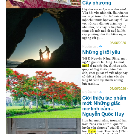
Cây phượng
Chị cho em mượn con dao nào!
Vừa hỏi vừa nhìn tôi, Hải vừa vo
vo cái gì tròn tròn. Nó vừa nhấm
một chút nước bọt vào tay rồi lại
vo.. rút con dài vót thành tre
nho nhỏ, nó chạy ra hè phố mở
căng đôi mắt ngó đi ngó lại lên
cây phương như tìm kiếm nghe
ngóng cái gì,...
08/06/2026 -
Nguồn tin :
-/-
Những gì tôi yêu
Tôi là Nguyễn Năng Dũng, mọi
người gọi tôi là Dũng. Là một
nghệ
sĩ nghiệp dư, tôi chụp ảnh,
quay những thước phim điện
ảnh, chơi guitar và viết nhạc hay
có thể là biến thứ cảm xúc sâu
lắng từ cảnh vật thành những
bức tranh....
07/06/2026 -
Nguồn tin :
-/-
Giới thiệu tác phẩm
mới: Những giấc
mơ linh cảm -
Nguyễn Quốc Huy
Hơn hai mươi năm, trong số hai
trăm “nhà văn nhí” đi qua “lò
luyện văn chương” của Hội Văn
học
Nghệ
thuật Thái Bình (1976