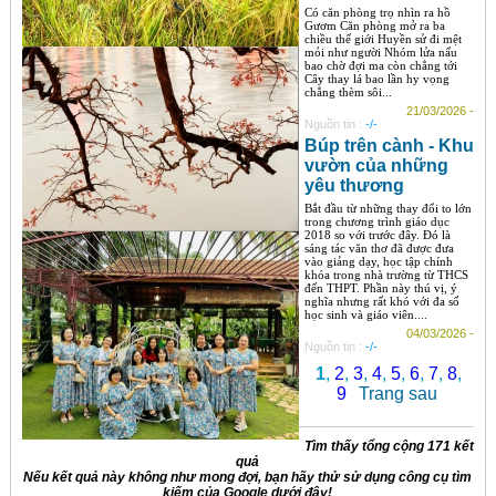
Có căn phòng trọ nhìn ra hồ
Gươm Căn phòng mở ra ba
chiều thế giới Huyền sử đi mệt
mỏi như người Nhóm lửa nấu
bao chờ đợi ma còn chẳng tới
Cây thay lá bao lần hy vọng
chẳng thèm sôi...
21/03/2026 -
Nguồn tin :
-/-
Búp trên cành - Khu
vườn của những
yêu thương
Bắt đầu từ những thay đổi to lớn
trong chương trình giáo dục
2018 so với trước đây. Đó là
sáng tác văn thơ đã được đưa
vào giảng dạy, học tập chính
khóa trong nhà trường từ THCS
đến THPT. Phần này thú vị, ý
nghĩa nhưng rất khó với đa số
học sinh và giáo viên....
04/03/2026 -
Nguồn tin :
-/-
1
,
2
,
3
,
4
,
5
,
6
,
7
,
8
,
9
Trang sau
Tìm thấy tổng cộng 171 kết
quả
Nếu kết quả này không như mong đợi, bạn hãy thử sử dụng công cụ tìm
kiếm của Google dưới đây!