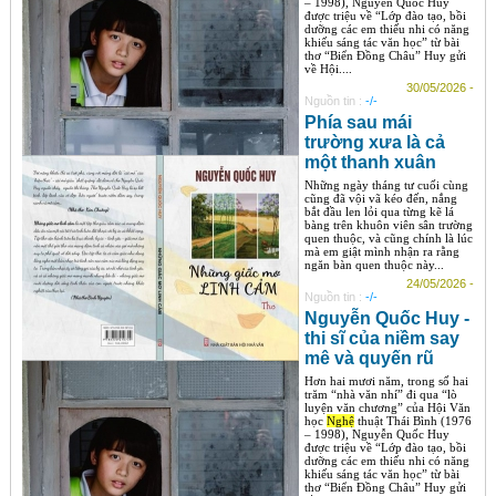
– 1998), Nguyễn Quốc Huy
được triệu về “Lớp đào tạo, bồi
dưỡng các em thiếu nhi có năng
khiếu sáng tác văn học” từ bài
thơ “Biển Đồng Châu” Huy gửi
về Hội....
30/05/2026 -
Nguồn tin :
-/-
Phía sau mái
trường xưa là cả
một thanh xuân
Những ngày tháng tư cuối cùng
cũng đã vội vã kéo đến, nắng
bắt đầu len lỏi qua từng kẽ lá
bàng trên khuôn viên sân trường
quen thuộc, và cũng chính là lúc
mà em giật mình nhận ra rằng
ngăn bàn quen thuộc này...
24/05/2026 -
Nguồn tin :
-/-
Nguyễn Quốc Huy -
thi sĩ của niềm say
mê và quyến rũ
Hơn hai mươi năm, trong số hai
trăm “nhà văn nhí” đi qua “lò
luyện văn chương” của Hội Văn
học
Nghệ
thuật Thái Bình (1976
– 1998), Nguyễn Quốc Huy
được triệu về “Lớp đào tạo, bồi
dưỡng các em thiếu nhi có năng
khiếu sáng tác văn học” từ bài
thơ “Biển Đồng Châu” Huy gửi