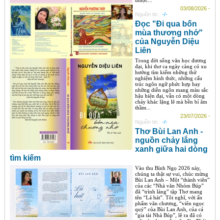
thuộc...
03/08/2026 -
Nguồn tin :
-/-
Đọc "Đi qua bốn
mùa thương nhớ"
của Nguyễn Diệu
Liên
Trong đời sống văn học đương
đại, khi thơ ca ngày càng có xu
hướng tìm kiếm những thử
nghiệm hình thức, những cấu
trúc ngôn ngữ phức hợp hay
những diễn ngôn mang màu sắc
hậu hiện đại, vẫn có một dòng
chảy khác lặng lẽ mà bền bỉ âm
thầm...
23/07/2026 -
Nguồn tin :
-/-
Thơ Bùi Lan Anh -
nguồn chảy lắng
xanh giữa hai dòng
tìm kiếm
Vào thu Bính Ngọ 2026 này,
chúng ta thật sự vui, chúc mừng
Bùi Lan Anh – Một “thành viên”
của các “Nhà văn Nhóm Búp”
đã “trình làng” tập Thơ mang
tên “Lá hát”. Tôi nghĩ, với ấn
phẩm văn chương, “viên ngọc
quý” của Bùi Lan Anh, của cả
“gia tài Nhà Búp”, lẽ ra đã có