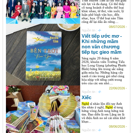
Trần Huyền Tâm là cây bút giàu
nội lực và đa dạng. Có thể thấy
cô tung hoành ở nhiều thể loại
khác nhau, từ thơ, văn xuôi, lý
luận phê bình văn học, đến
nhạc, họa. Ở thể loại nào Tâm
cũng để lại dấu ấn riêng....
08/07/2026 -
Nguồn tin :
-/-
Viết tiếp ước mơ -
Khi những mầm
non văn chương
tiếp tục gieo mầm
Sáng ngày 20 tháng 6 năm
2026, khuôn viên Trường Tiểu
học Long Giang (phường Phước
Bình) bừng lên trong sắc nắng
giữa mùa hạ. Những hàng cây
xanh rì rào trong gió như cùng
hòa nhịp với tiếng cười trong
trẻo của các em nhỏ....
22/06/2026 -
Nguồn tin :
-/-
Xiếc
Nghệ
sĩ nhào lộn đôi tay Anh
lộn nhào ý nghĩ,
Nghệ
sĩ tung
hứng vòng Anh tung hứng trái
tim. Đạo diễn là em Lặng im là
vũ điệu Anh no nê cái nhìn khờ
khạo...
08/06/2026 -
Nguồn tin :
-/-