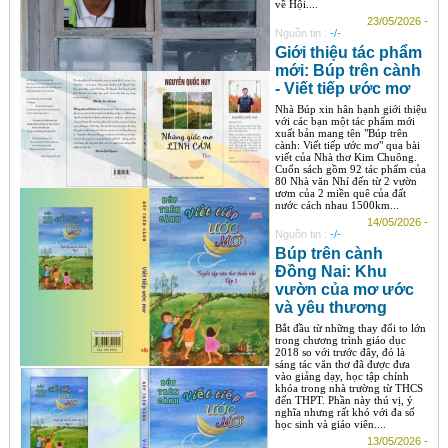
về Hội....
23/05/2026 -
Nguồn tin :
-/-
Giới thiệu tác phẩm
mới: Búp trên cành
- Viết tiếp ước mơ
Nhà Búp xin hân hạnh giới thiệu
với các bạn một tác phẩm mới
xuất bản mang tên "Búp trên
cành: Viết tiếp ước mơ" qua bài
viết của Nhà thơ Kim Chuông.
Cuốn sách gồm 92 tác phẩm của
80 Nhà văn Nhí đến từ 2 vườn
ươm của 2 miền quê của đất
nước cách nhau 1500km...
14/05/2026 -
Nguồn tin :
-/-
Búp trên cành
Đồng Nai: Khu
vườn của mơ ước
và yêu thương
Bắt đầu từ những thay đổi to lớn
trong chương trình giáo dục
2018 so với trước đây, đó là
sáng tác văn thơ đã được đưa
vào giảng dạy, học tập chính
khóa trong nhà trường từ THCS
đến THPT. Phần này thú vị, ý
nghĩa nhưng rất khó với đa số
học sinh và giáo viên....
13/05/2026 -