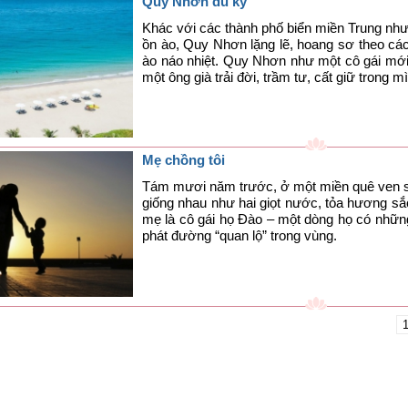
Quy Nhơn du ký
Khác với các thành phố biển miền Trung nh
ồn ào, Quy Nhơn lặng lẽ, hoang sơ theo các
ào náo nhiệt. Quy Nhơn như một cô gái mới
một ông già trải đời, trầm tư, cất giữ trong m
Mẹ chồng tôi
Tám mươi năm trước, ở một miền quê ven sô
giống nhau như hai giọt nước, tỏa hương s
mẹ là cô gái họ Đào – một dòng họ có những
phát đường “quan lộ” trong vùng.