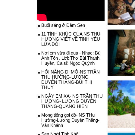
Buổi sáng ở Đầm Sen
11 TÌNH KHÚC CỦA NS THU
HƯỜNG VIẾT VỀ TÌNH YÊU
LỨA ĐÔI
Nơi em vừa đi qua - Nhạc: Bùi
Anh Tôn , Lời: Thơ Bùi Thanh
Huyền, Ca sĩ: Ngọc Quỳnh
HỎI NẮNG ĐI MÔ-NS TRẦN
THU HƯỜNG-LƯƠNG
DUYÊN THẮNG-BÙI THỊ
THÚY
NGÀY EM XA- NS TRẦN THU
HƯỜNG- LƯƠNG DUYÊN
THẮNG-QUANG HIỀN
Mong tiếng gọi đò- NS THu
Hường-Lương Duyên Thắng-
Vân Khánh
Sen Ngời Tinh Khôi