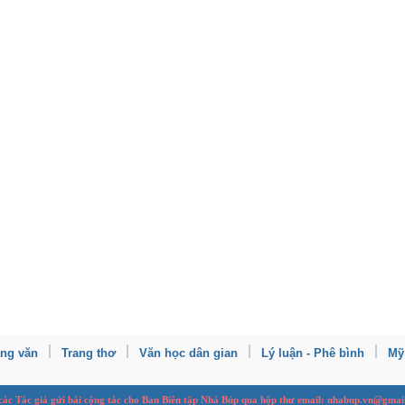
ang văn
Trang thơ
Văn học dân gian
Lý luận - Phê bình
Mỹ
 các Tác giả gửi bài
cộng tác
cho Ban
B
iên tập Nhà Búp qua hộp thư email: nhabup.vn@gmai