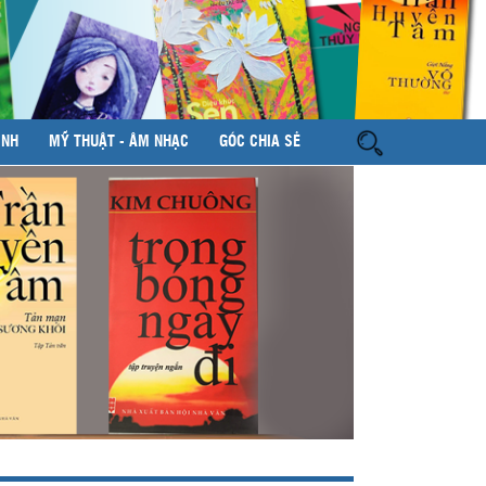
ÌNH
MỸ THUẬT - ÂM NHẠC
GÓC CHIA SẺ