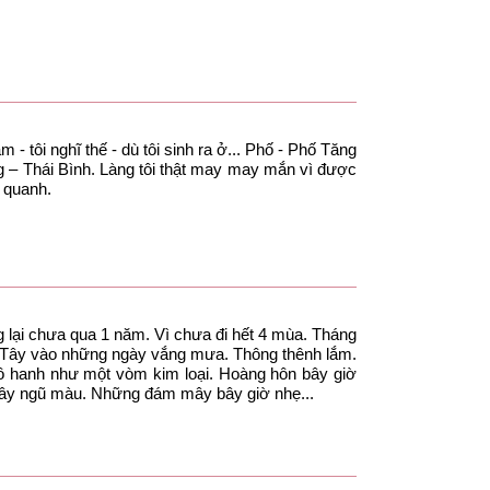
- tôi nghĩ thế - dù tôi sinh ra ở... Phố - Phố Tăng
 – Thái Bình. Làng tôi thật may may mắn vì được
g quanh.
lại chưa qua 1 năm. Vì chưa đi hết 4 mùa. Tháng
bờ Tây vào những ngày vắng mưa. Thông thênh lắm.
hô hanh như một vòm kim loại. Hoàng hôn bây giờ
ây ngũ màu. Những đám mây bây giờ nhẹ...