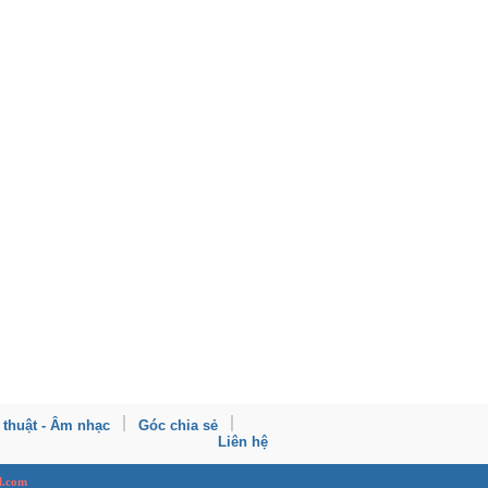
 thuật - Âm nhạc
Góc chia sẻ
Liên hệ
l.com