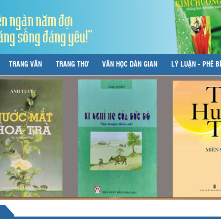
ên ngàn năm đợi
áng sống đáng yêu!"
TRANG VĂN
TRANG THƠ
VĂN HỌC DÂN GIAN
LÝ LUẬN - PHÊ B