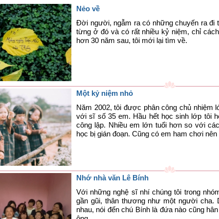
Nẻo về
Đời người, ngẫm ra có những chuyến ra đi th
từng ở đó và có rất nhiều kỷ niệm, chỉ các
hơn 30 năm sau, tôi mới lại tìm về.
Một kỷ niệm nhỏ
Năm 2002, tôi được phân công chủ nhiệm lớ
với sĩ số 35 em. Hầu hết học sinh lớp tôi
công lập. Nhiều em lớn tuổi hơn so với cá
học bị gián đoạn. Cũng có em ham chơi nên 
Nhớ nhà văn Lê Bính
Với những nghệ sĩ nhí chúng tôi trong nhó
gần gũi, thân thương như một người cha.
nhau, nói đến chú Bính là đứa nào cũng hân 
ông.