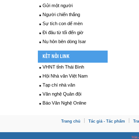
Gửi một người
Người chiến thắng
Sự tích con dế mèn
Đi đâu từ tối đến giờ
Nụ hôn bên dòng Isar
KẾT NỐI LINK
VHNT tỉnh Thái Bình
Hội Nhà văn Việt Nam
Tạp chí nhà văn
Văn nghệ Quân đội
Báo Văn Nghệ Online
Trang chủ
Tác giả - Tác phẩm
Tr
M
ời