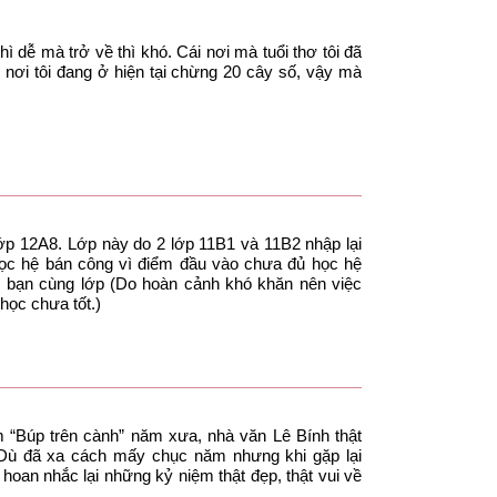
ì dễ mà trở về thì khó. Cái nơi mà tuổi thơ tôi đã
h nơi tôi đang ở hiện tại chừng 20 cây số, vậy mà
p 12A8. Lớp này do 2 lớp 11B1 và 11B2 nhập lại
 học hệ bán công vì điểm đầu vào chưa đủ học hệ
c bạn cùng lớp (Do hoàn cảnh khó khăn nên việc
học chưa tốt.)
m “Búp trên cành” năm xưa, nhà văn Lê Bính thật
 Dù đã xa cách mấy chục năm nhưng khi gặp lại
hoan nhắc lại những kỷ niệm thật đẹp, thật vui về