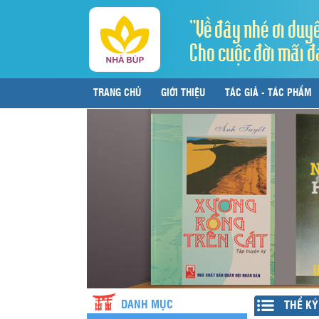
"Về đây nhé ơi duy
Cho cuộc đời mãi đ
TRANG CHỦ
GIỚI THIỆU
TÁC GIẢ - TÁC PHẨM
LIÊN HỆ
DANH MỤC
THỂ KÝ