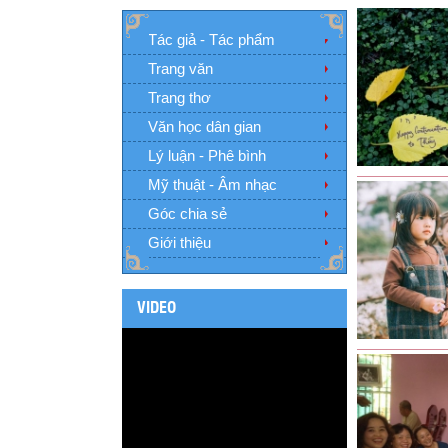
Tác giả - Tác phẩm
Trang văn
Trang thơ
Văn học dân gian
Lý luận - Phê bình
Mỹ thuật - Âm nhạc
Góc chia sẻ
Giới thiệu
VIDEO