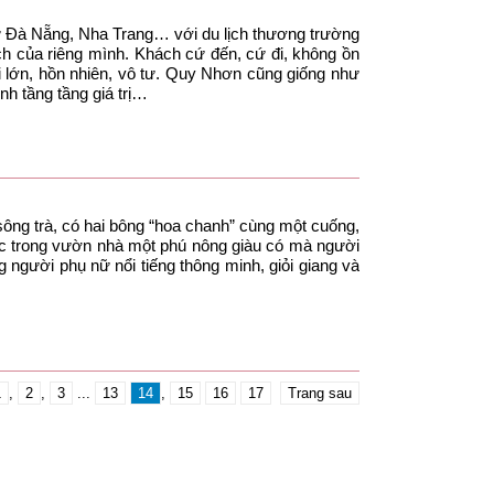
ư Đà Nẵng, Nha Trang… với du lịch thương trường
h của riêng mình. Khách cứ đến, cứ đi, không ồn
 lớn, hồn nhiên, vô tư. Quy Nhơn cũng giống như
ình tầng tầng giá trị…
ng trà, có hai bông “hoa chanh” cùng một cuống,
ắc trong vườn nhà một phú nông giàu có mà người
 người phụ nữ nổi tiếng thông minh, giỏi giang và
1
,
2
,
3
...
13
14
,
15
16
17
Trang sau