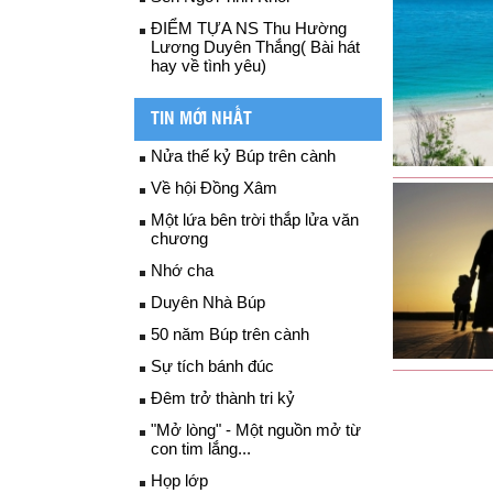
ĐIỂM TỰA NS Thu Hường
Lương Duyên Thắng( Bài hát
hay về tình yêu)
TIN MỚI NHẤT
Nửa thế kỷ Búp trên cành
Về hội Đồng Xâm
Một lứa bên trời thắp lửa văn
chương
Nhớ cha
Duyên Nhà Búp
50 năm Búp trên cành
Sự tích bánh đúc
Đêm trở thành tri kỷ
"Mở lòng" - Một nguồn mở từ
con tim lắng...
Họp lớp