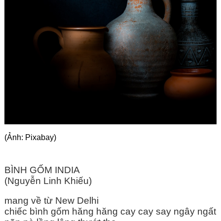
Góc chia sẻ
Liên hệ
Tìm kiếm
(Ảnh: Pixabay)
BÌNH GỐM INDIA
(Nguyễn Linh Khiếu)
mang về từ New Delhi
chiếc bình gốm hăng hăng cay cay say ngây ngất