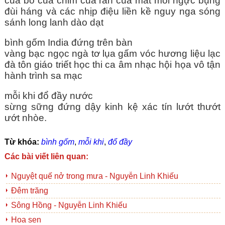
của bò của chim của rắn của mắt môi ngực bụng
đùi háng và các nhịp điệu liền kề nguy nga sóng
sánh long lanh dào dạt
bình gốm India đứng trên bàn
vàng bạc ngọc ngà tơ lụa gấm vóc hương liệu lạc
đà tôn giáo triết học thi ca âm nhạc hội họa vô tận
hành trình sa mạc
mỗi khi đổ đầy nước
sừng sững đứng dậy kinh kệ xác tín lướt thướt
ướt nhòe.
Từ khóa:
bình gốm
,
mỗi khi
,
đổ đầy
Các bài viết liên quan:
Nguyệt quế nở trong mưa - Nguyễn Linh Khiếu
Đêm trăng
Sông Hồng - Nguyễn Linh Khiếu
Hoa sen