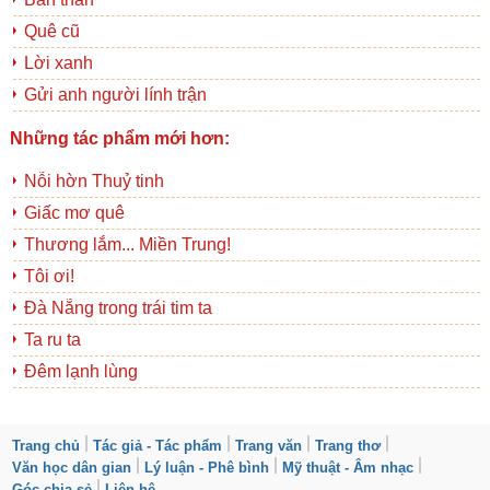
Quê cũ
Lời xanh
Gửi anh người lính trận
Những tác phẩm mới hơn:
Nỗi hờn Thuỷ tinh
Giấc mơ quê
Thương lắm... Miền Trung!
Tôi ơi!
Đà Nẵng trong trái tim ta
Ta ru ta
Đêm lạnh lùng
Trang chủ
Tác giả - Tác phẩm
Trang văn
Trang thơ
Văn học dân gian
Lý luận - Phê bình
Mỹ thuật - Âm nhạc
Góc chia sẻ
Liên hệ