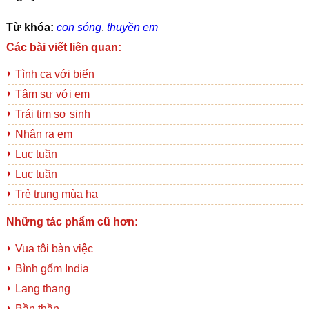
Từ khóa:
con sóng
,
thuyền em
Các bài viết liên quan:
Tình ca với biển
Tâm sự với em
Trái tim sơ sinh
Nhận ra em
Lục tuần
Lục tuần
Trẻ trung mùa hạ
Những tác phẩm cũ hơn:
Vua tôi bàn việc
Bình gốm India
Lang thang
Bần thần