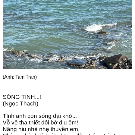
Góc chia sẻ
Liên hệ
Tìm kiếm
(Ảnh: Tam Tran)
SÓNG TÌNH...!
(Ngọc Thạch)
Tình anh con sóng dại khờ...
Vỗ về tha thiết đôi bờ dịu êm!
Nâng niu nhè nhẹ thuyền em,