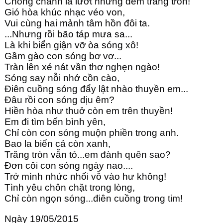
Chòng chành lả lướt những đêm trăng tròn!
Gió hòa khúc nhạc véo von,
Vui cùng hai mảnh tâm hồn đôi ta.
...Nhưng rồi bão táp mưa sa...
Là khi biển giận vỡ òa sóng xô!
Gầm gào con sóng bơ vơ...
Tràn lên xé nát vần thơ nghẹn ngào!
Sóng say nỗi nhớ cồn cào,
Điên cuồng sóng đẩy lật nhào thuyền em...
Đâu rồi con sóng dịu êm?
Hiền hòa như thuở còn em trên thuyền!
Em đi tìm bến bình yên,
Chỉ còn con sóng muộn phiền trong anh.
Bao la biển cả còn xanh,
Trăng tròn vẫn tỏ...em đành quên sao?
Đơn côi con sóng ngày nao....
Trở mình nhức nhối vỗ vào hư không!
Tình yêu chôn chặt trong lòng,
Chỉ còn ngọn sóng...điên cuồng trong tim!
Ngày 19/05/2015