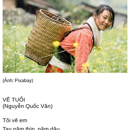
Góc chia sẻ
Liên hệ
Tìm kiếm
(Ảnh: Pixabay)
VẼ TUỔI
(Nguyễn Quốc Văn)
Tôi vẽ em
Tay năm thìn, năm dậu