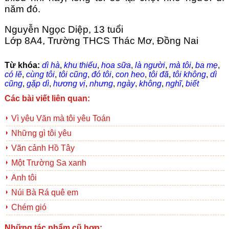
năm đó.
Nguyễn Ngọc Diệp, 13 tuổi
Lớp 8A4, Trường THCS Thác Mơ, Đồng Nai
Từ khóa:
dì hà
,
khu thiếu
,
hoa sữa
,
là người
,
mà tôi
,
ba mẹ
,
có lẽ
,
cùng tôi
,
tôi cũng
,
đó tôi
,
con heo
,
tôi đã
,
tôi không
,
dì
cũng
,
gặp dì
,
hương vị
,
nhưng
,
ngày
,
không
,
nghĩ
,
biết
Các bài viết liên quan:
Vì yêu Văn mà tôi yêu Toán
Những gì tôi yêu
Vãn cảnh Hồ Tây
Một Trường Sa xanh
Anh tôi
Núi Bà Rá quê em
Chém gió
Những tác phẩm cũ hơn: