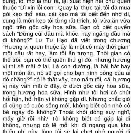
cùng, tôi mở lá thư ra, lại xuất hiện nét chữ quen
thuộc “Dì xin lỗi con”. Quay lại thực tại, tôi đã mua
gói kẹo thổi sáo, cái kẹo mà tôi biết đến nhờ dì,
cũng là món kẹo tôi từng rất thích, tôi vừa ăn vừa
ngồi trên gốc cây hoa sữa. Bạn có biết quyển
sách “Đừng cúi đầu mà khóc, hãy ngẩng đầu mà
đi không?” Lư Tư Hạo đã viết trong chương
“Hương vị quen thuộc ấy là một cỗ máy thời gian”
một câu rất hay, làm tôi ấn tượng. Thời gian có
thể trôi, bạn có thể quên thứ gì đó, nhưng hương
vị thì sẽ mãi ở lại. Là con đường, là bài hát hay
một món ăn, nó sẽ gợi cho bạn hình bóng của ai
đó chăng?” có lẽ thật vậy, bao năm rồi, cái hương
vị này vẫn mãi ở đây, ở dưới gốc cây hoa sữa,
trong hương hoa sữa. Hình như tôi hơi có chút
hối hận, hối hận vì không gặp dì. Nhưng chắc giờ
dì cũng có cuộc sống mới, không biết còn nhớ cô
bé ngày đó không? Thoát khỏi dòng suy nghĩ,
mấy giờ rồi nhỉ? Tôi không biết có gặp lại dì
không, nhưng có lẽ mỗi khi đi ngang qua khu
thiếu nhi này, lòng tôi sẽ lại chợt nhớ người dì