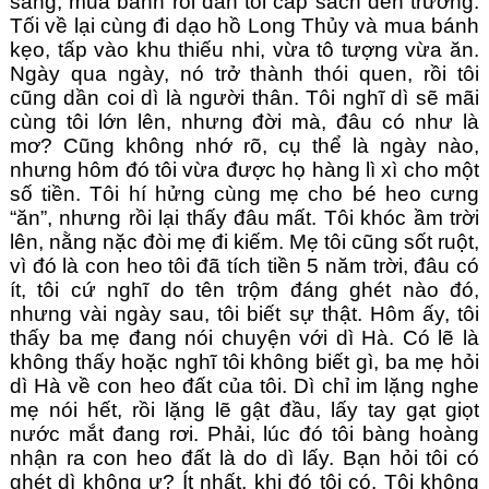
sáng, mua bánh rồi dẫn tôi cắp sách đến trường.
Tối về lại cùng đi dạo hồ Long Thủy và mua bánh
kẹo, tấp vào khu thiếu nhi, vừa tô tượng vừa ăn.
Ngày qua ngày, nó trở thành thói quen, rồi tôi
cũng dần coi dì là người thân. Tôi nghĩ dì sẽ mãi
cùng tôi lớn lên, nhưng đời mà, đâu có như là
mơ? Cũng không nhớ rõ, cụ thể là ngày nào,
nhưng hôm đó tôi vừa được họ hàng lì xì cho một
số tiền. Tôi hí hửng cùng mẹ cho bé heo cưng
“ăn”, nhưng rồi lại thấy đâu mất. Tôi khóc ầm trời
lên, nằng nặc đòi mẹ đi kiếm. Mẹ tôi cũng sốt ruột,
vì đó là con heo tôi đã tích tiền 5 năm trời, đâu có
ít, tôi cứ nghĩ do tên trộm đáng ghét nào đó,
nhưng vài ngày sau, tôi biết sự thật. Hôm ấy, tôi
thấy ba mẹ đang nói chuyện với dì Hà. Có lẽ là
không thấy hoặc nghĩ tôi không biết gì, ba mẹ hỏi
dì Hà về con heo đất của tôi. Dì chỉ im lặng nghe
mẹ nói hết, rồi lặng lẽ gật đầu, lấy tay gạt giọt
nước mắt đang rơi. Phải, lúc đó tôi bàng hoàng
nhận ra con heo đất là do dì lấy. Bạn hỏi tôi có
ghét dì không ư? Ít nhất, khi đó tôi có. Tôi không