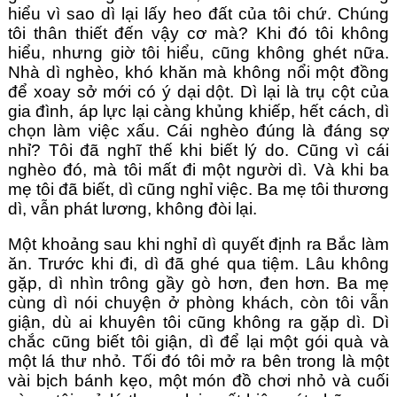
hiểu vì sao dì lại lấy heo đất của tôi chứ. Chúng
tôi thân thiết đến vậy cơ mà? Khi đó tôi không
hiểu, nhưng giờ tôi hiểu, cũng không ghét nữa.
Nhà dì nghèo, khó khăn mà không nổi một đồng
để xoay sở mới có ý dại dột. Dì lại là trụ cột của
gia đình, áp lực lại càng khủng khiếp, hết cách, dì
chọn làm việc xấu. Cái nghèo đúng là đáng sợ
nhỉ? Tôi đã nghĩ thế khi biết lý do. Cũng vì cái
nghèo đó, mà tôi mất đi một người dì. Và khi ba
mẹ tôi đã biết, dì cũng nghỉ việc. Ba mẹ tôi thương
dì, vẫn phát lương, không đòi lại.
Một khoảng sau khi nghỉ dì quyết định ra Bắc làm
ăn. Trước khi đi, dì đã ghé qua tiệm. Lâu không
gặp, dì nhìn trông gầy gò hơn, đen hơn. Ba mẹ
cùng dì nói chuyện ở phòng khách, còn tôi vẫn
giận, dù ai khuyên tôi cũng không ra gặp dì. Dì
chắc cũng biết tôi giận, dì để lại một gói quà và
một lá thư nhỏ. Tối đó tôi mở ra bên trong là một
vài bịch bánh kẹo, một món đồ chơi nhỏ và cuối