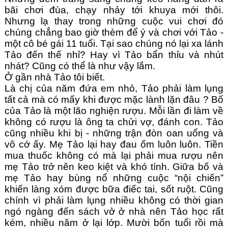
bãi chơi đùa, chạy nhảy tới khuya mới thôi. 
Nhưng lạ thay trong những cuộc vui chơi đó 
chúng chẳng bao giờ thèm để ý và chơi với Tảo - 
một cô bé gái 11 tuổi. Tại sao chúng nó lại xa lánh 
Tảo đến thế nhỉ? Hay vì Tảo bẩn thỉu và nhút 
nhát? Cũng có thể là như vậy lắm.
Ở gần nhà Tảo tôi biết.
Là chị của năm đứa em nhỏ, Tảo phải làm lụng 
tất cả mà có mấy khi được mặc lành lặn đâu ? Bố 
của Tảo là một lão nghiện rượu. Mỗi lần đi làm về 
không có rượu là ông ta chửi vợ, đánh con. Tảo 
cũng nhiều khi bị - những trận đòn oan uổng và 
vô cớ ấy. Mẹ Tảo lại hay đau ốm luôn luôn. Tiền 
mua thuốc không có mà lại phải mua rượu nên 
mẹ Tảo trở nên keo kiệt và khó tính. Giữa bố và 
mẹ Tảo hay bùng nổ những cuộc “nội chiến” 
khiến làng xóm được bữa điếc tai, sốt ruột. Cũng 
chính vì phải làm lụng nhiều không có thời gian 
ngó ngàng đến sách vở ở nhà nên Tảo học rất 
kém, nhiều năm ở lại lớp. Mười bốn tuổi rồi mà 