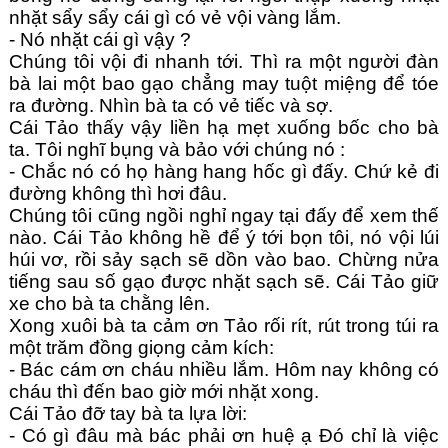
nhặt sẩy sẩy cái gì có vẻ vội vàng lắm.
- Nó nhặt cái gì vậy ?
Chúng tôi vội đi nhanh tới. Thì ra một người đàn 
bà lai một bao gạo chẳng may tuột miệng để tóe 
ra đường. Nhìn bà ta có vẻ tiếc và sợ.
Cái Tảo thấy vậy liền hạ mẹt xuống bốc cho bà 
ta. Tôi nghĩ bụng và bảo với chúng nó :
- Chắc nó có họ hàng hang hốc gì đấy. Chứ kẻ đi 
đường không thì hơi đâu.
Chúng tôi cũng ngồi nghỉ ngay tại đấy để xem thế 
nào. Cái Tảo không hề để ý tới bọn tôi, nó vội lúi 
húi vơ, rồi sảy sạch sẽ dồn vào bao. Chừng nửa 
tiếng sau số gạo được nhặt sạch sẽ. Cái Tảo giữ 
xe cho bà ta chằng lên.
Xong xuôi bà ta cảm ơn Tảo rối rít, rút trong túi ra 
một trăm đồng giọng cảm kích:
- Bác cám ơn cháu nhiều lắm. Hôm nay không có 
cháu thì đến bao giờ mới nhặt xong.
Cái Tảo đỡ tay bà ta lựa lời:
- Có gì đâu mà bác phải ơn huệ ạ Đó chỉ là việc 