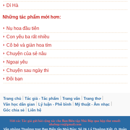
Dì Hà
Những tác phẩm mới hơn:
Nụ hoa đầu tiên
Con yêu ba rất nhiều
Cô bé và giàn hoa tím
Chuyện của sẻ nâu
Ngoại yêu
Chuyện sau ngày thi
Đôi bạn
Trang chủ
Tác giả - Tác phẩm
Trang văn
Trang thơ
Văn học dân gian
Lý luận - Phê bình
Mỹ thuật - Âm nhạc
Góc chia sẻ
Liên hệ
M
ời các Tác giả gửi bài
cộng tác
cho Ban
B
iên tập Nhà Búp qua hộp thư email:
nhabup.vn@gmail.com
Văn phòng Thường trực Ban Biên tập Nhà Búp: Số 24, Lý Thường Kiệt, Q. Hoàn