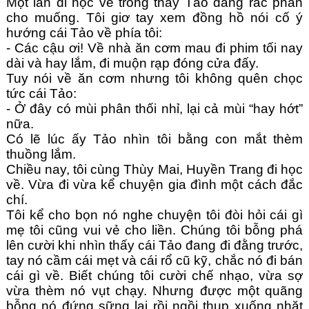
Một lần đi học về trông thấy Tảo đang rắc phân 
cho muống. Tôi giơ tay xem đồng hồ nói cố ý 
hướng cái Tảo về phía tôi:
- Các cậu ơi! Về nhà ăn cơm mau đi phim tối nay 
dài và hay lắm, đi muộn rạp đóng cửa đấy.
Tuy nói về ăn cơm nhưng tôi không quên chọc 
tức cái Tảo:
- Ở đây có mùi phân thối nhỉ, lại cả mùi “hay hớt” 
nữa.
Có lẽ lúc ấy Tảo nhìn tôi bằng con mắt thèm 
thuồng lắm.
Chiều nay, tôi cùng Thùy Mai, Huyền Trang đi học 
về. Vừa đi vừa kể chuyện gia đình một cách đắc 
chí.
Tôi kể cho bọn nó nghe chuyện tôi đòi hỏi cái gì 
mẹ tôi cũng vui vẻ cho liền. Chúng tôi bỗng phá 
lên cười khi nhìn thấy cái Tảo đang đi đằng trước, 
tay nó cầm cái mẹt và cái rổ cũ kỹ, chắc nó đi bán 
cái gì về. Biết chúng tôi cười chế nhạo, vừa sợ 
vừa thèm nó vụt chạy. Nhưng được một quãng 
bỗng nó đứng sững lại rồi ngồi thụp xuống nhặt 