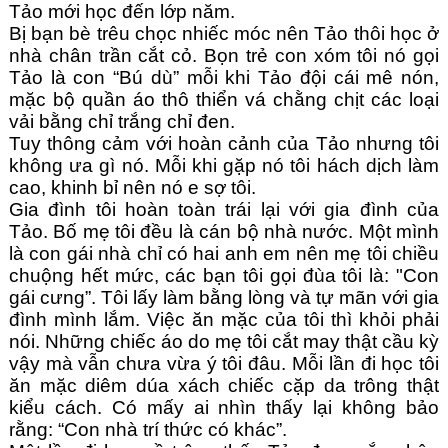
Tảo mới học đến lớp năm.
Bị bạn bè trêu chọc nhiếc móc nên Tảo thôi học ở 
nhà chân trần cắt cỏ. Bọn trẻ con xóm tôi nó gọi 
Tảo là con “Bú dù” mỗi khi Tảo đội cái mê nón, 
mặc bộ quần áo thô thiển vá chằng chịt các loại 
vải bằng chỉ trắng chỉ đen.
Tuy thông cảm với hoàn cảnh của Tảo nhưng tôi 
không ưa gì nó. Mỗi khi gặp nó tôi hách dịch làm 
cao, khinh bỉ nên nó e sợ tôi.
Gia đình tôi hoàn toàn trái lại với gia đình của 
Tảo. Bố mẹ tôi đều là cán bộ nhà nước. Một mình 
là con gái nhà chỉ có hai anh em nên mẹ tôi chiều 
chuộng hết mức, các bạn tôi gọi đùa tôi là: "Con 
gái cưng”. Tôi lấy làm bằng lòng và tự mãn với gia 
đình mình lắm. Việc ăn mặc của tôi thì khỏi phải 
nói. Những chiếc áo do mẹ tôi cắt may thật cầu kỳ 
vậy mà vẫn chưa vừa ý tôi đâu. Mỗi lần đi học tôi 
ăn mặc diêm dúa xách chiếc cặp da trông thật 
kiểu cách. Có mấy ai nhìn thấy lại không bảo 
rằng: “Con nhà trí thức có khác”.