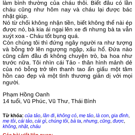
làm bình thường của cháu thôi. Biết đâu có lần 
cháu cũng như hôm nay và cháu lại được bác 
nhặt giúp.
Nó từ chối không nhận tiền, biết không thể nài ép 
được nó, bà kia ái ngại lên xe đi nhưng bà ta vẫn 
xuýt xoa - Cháu tốt bụng quá.
Còn chúng tôi thì đứng ngây người ra như tượng 
và bỗng trở lên ngượng ngập, xấu hổ. Đứa nào 
cũng cắm đầu đi không chuyện trò, ba hoa như 
trước nữa. Tôi nhìn cái Tảo - thân hình mảnh dẻ 
của nó bỗng trở tên thanh tao ẩn giấu một tâm 
hồn cao đẹp và một tình thương giản dị với mọi 
người.
Phạm Hồng Oanh
14 tuổi, Vũ Phúc, Vũ Thư, Thái Bình
Từ khóa:
của tảo
,
lần đi
,
không có
,
mẹ tảo
,
là con
,
gia đình
,
mẹ tôi
,
cái tảo
,
cái gì
,
chúng tôi
,
bà ta
,
nhưng
,
cũng
,
được
,
không
,
nhặt
,
cháu