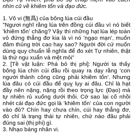
nhìn cũ về khiêm tốn và đạo đức.
1. Vô vi (無爲) của bông lúa cúi đầu
"Ngươi nghĩ rằng lúa trên đồng cúi đầu vì nó biết
'khiêm tốn' chăng? Vậy thì những hạt lúa lép toàn
vỏ đứng thẳng đơ kia là vì nó 'ngạo mạn', muốn
đâm thủng trời cao hay sao? Người đời cứ muốn
dùng quy chuẩn lễ nghĩa để đo xét Tự nhiên, thật
là thứ ngu xuẩn và mệt mỏi"
2. [Tề vật luận: Phá bỏ thị phi]: Người ta thấy
bông lúa chín cúi đầu rồi quay ra dạy rằng 'con
người thành công cũng phải khiêm tốn'. Nhưng
lúa đâu có cúi đầu để quỵ lụy ai đâu. Chỉ là hạt
đầy nên nặng, nặng rồi theo trọng lực (Đạo) mà
tự nhiên rủ xuống dưới thôi. Cớ sao lại cố nhồi
nhét cái đạo đức gọi là 'khiêm tốn' của con người
vào đó? Chín hay chưa chín, cúi hay thẳng đơ,
đó chỉ là trạng thái tự nhiên, chứ nào đâu phải
đúng sai (thị phi) gì.
3. Nhạo báng nhân vi.