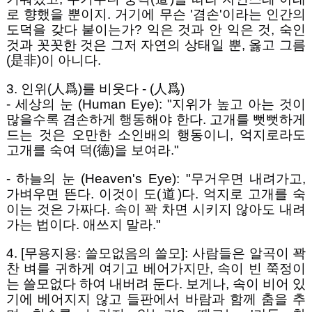
로 향했을 뿐이지. 거기에 무슨 '겸손'이라는 인간의
도덕을 갖다 붙이는가? 익은 것과 안 익은 것, 숙인
것과 꼿꼿한 것은 그저 자연의 상태일 뿐, 옳고 그름
(是非)이 아니다.
3. 인위(人爲)를 비웃다 - (人爲)
- 세상의 눈 (Human Eye): "지위가 높고 아는 것이
많을수록 겸손하게 행동해야 한다. 고개를 뻣뻣하게
드는 것은 오만한 소인배의 행동이니, 억지로라도
고개를 숙여 덕(德)을 보여라."
- 하늘의 눈 (Heaven's Eye): "무거우면 내려가고,
가벼우면 뜬다. 이것이 도(道)다. 억지로 고개를 숙
이는 것은 가짜다. 속이 꽉 차면 시키지 않아도 내려
가는 법이다. 애쓰지 말라."
4. [무용지용: 쓸모없음의 쓸모]: 사람들은 알곡이 꽉
찬 벼를 귀하게 여기고 베어가지만, 속이 빈 쭉정이
는 쓸모없다 하여 내버려 둔다. 보게나, 속이 비어 있
기에 베어지지 않고 들판에서 바람과 함께 춤을 추