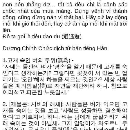
non nên thẳng đơ… tất cả đều chỉ là cảnh sắc
chốc nhát của mùa màng. Đừng vênh vì thành
công, cũng đừng nản vì thất bại. Hãy cứ lay động
mỗi khi gió thổi đến, hãy cứ ấm áp mỗi khi mặt trời
lên.
Đó ta gọi là tiêu dao du (逍遙遊).
Dương Chính Chức dịch từ bản tiếng Hàn
1.고개 숙인 벼의 무위(無爲) -
"자네는 들판의 벼가 '겸손'을 알기 때문에 고개를 숙
인다고 생각하는가? 그렇다면 꼿꼿이 서 있는 빈 껍
데기는 '오만'해서 하늘을 찌르는 것인가? 세상 사람
들은 예의범절(禮)로 자연을 재단하려 하니, 참으로
어리석고 피곤한 노릇일세."
2. [제물론: 시비의 해체]: 사람들은 벼가 익으면 고
개를 숙이는 것을 보고 '사람도 성공하면 겸손해야
한다'고 가르치네. 허나, 벼는 남에게 굽실거리기 위
해 숙이는 것이 아닐세. 그저 알맹이가 차오르니 무
거워졌고, 무거우니 중력(道)을 따라 자연스레 아래