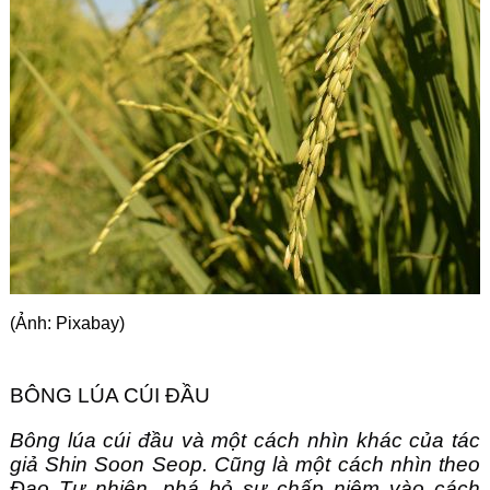
Góc chia sẻ
Liên hệ
Tìm kiếm
(Ảnh: Pixabay)
BÔNG LÚA CÚI ĐẦU
Bông lúa cúi đầu và một cách nhìn khác của tác
giả Shin Soon Seop. Cũng là một cách nhìn theo
Đạo Tự nhiên, phá bỏ sự chấp niệm vào cách