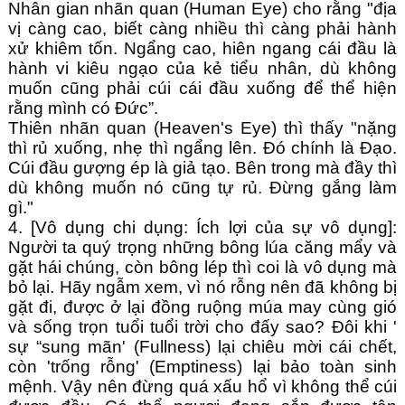
Nhân gian nhãn quan (Human Eye) cho rằng "địa
vị càng cao, biết càng nhiều thì càng phải hành
xử khiêm tốn. Ngẩng cao, hiên ngang cái đầu là
hành vi kiêu ngạo của kẻ tiểu nhân, dù không
muốn cũng phải cúi cái đầu xuống để thể hiện
rằng mình có Đức”.
Thiên nhãn quan (Heaven's Eye) thì thấy "nặng
thì rủ xuống, nhẹ thì ngẩng lên. Đó chính là Đạo.
Cúi đầu gượng ép là giả tạo. Bên trong mà đầy thì
dù không muốn nó cũng tự rủ. Đừng gắng làm
gì."
4. [Vô dụng chi dụng: Ích lợi của sự vô dụng]:
Người ta quý trọng những bông lúa căng mẩy và
gặt hái chúng, còn bông lép thì coi là vô dụng mà
bỏ lại. Hãy ngẫm xem, vì nó rỗng nên đã không bị
gặt đi, được ở lại đồng ruộng múa may cùng gió
và sống trọn tuổi tuổi trời cho đấy sao? Đôi khi '
sự “sung mãn' (Fullness) lại chiêu mời cái chết,
còn 'trống rỗng' (Emptiness) lại bảo toàn sinh
mệnh. Vậy nên đừng quá xấu hổ vì không thể cúi