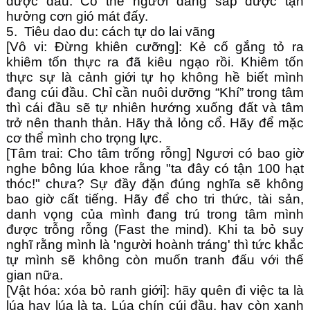
được đầu. Có thể ngươi đang sắp được tận
hưởng cơn gió mát đấy.
5. Tiêu dao du: cách tự do lai vãng
[Vô vi: Đừng khiên cưỡng]: Kẻ cố gắng tỏ ra
khiêm tốn thực ra đã kiêu ngạo rồi. Khiêm tốn
thực sự là cảnh giới tự họ không hề biết mình
đang cúi đầu. Chỉ cần nuôi dưỡng “Khí” trong tâm
thì cái đầu sẽ tự nhiên hướng xuống đất và tâm
trở nên thanh thản. Hãy thả lỏng cổ. Hãy để mặc
cơ thể mình cho trọng lực.
[Tâm trai: Cho tâm trống rỗng] Ngươi có bao giờ
nghe bông lúa khoe rằng "ta đây có tận 100 hạt
thóc!" chưa? Sự đầy đặn đúng nghĩa sẽ không
bao giờ cất tiếng. Hãy để cho tri thức, tài sản,
danh vọng của mình đang trú trong tâm mình
được trỗng rỗng (Fast the mind). Khi ta bỏ suy
nghĩ rằng mình là 'người hoành tráng' thì tức khắc
tự mình sẽ không còn muốn tranh đấu với thế
gian nữa.
[Vật hóa: xóa bỏ ranh giới]: hãy quên đi việc ta là
lúa hay lúa là ta. Lúa chín cúi đầu, hay còn xanh