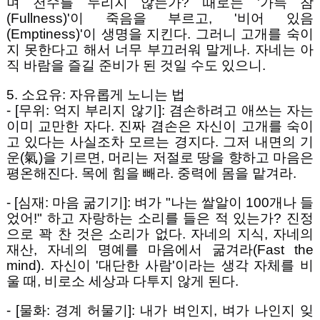
며 천수를 누리지 않는가? 때로는 '가득 참
(Fullness)'이 죽음을 부르고, '비어 있음
(Emptiness)'이 생명을 지킨다. 그러니 고개를 숙이
지 못한다고 해서 너무 부끄러워 말게나. 자네는 아
직 바람을 즐길 준비가 된 것일 수도 있으니.
5. 소요유: 자유롭게 노니는 법
- [무위: 억지 부리지 않기]: 겸손하려고 애쓰는 자는
이미 교만한 자다. 진짜 겸손은 자신이 고개를 숙이
고 있다는 사실조차 모르는 경지다. 그저 내면의 기
운(氣)을 기르면, 머리는 저절로 땅을 향하고 마음은
평온해진다. 목에 힘을 빼라. 중력에 몸을 맡겨라.
- [심재: 마음 굶기기]: 벼가 "나는 쌀알이 100개나 들
었어!" 하고 자랑하는 소리를 들은 적 있는가? 진정
으로 꽉 찬 것은 소리가 없다. 자네의 지식, 자네의
재산, 자네의 명예를 마음에서 굶겨라(Fast the
mind). 자신이 '대단한 사람'이라는 생각 자체를 비
울 때, 비로소 세상과 다투지 않게 된다.
- [물화: 경계 허물기]: 내가 벼인지, 벼가 나인지 잊