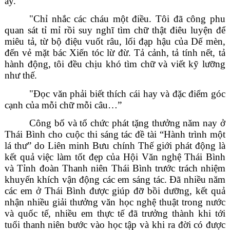
ấy.
"Chỉ nhắc các cháu một điều. Tôi đã công phu
quan sát tỉ mỉ rồi suy nghĩ tìm chữ thật điêu luyện để
miêu tả, từ bộ điệu vuốt râu, lối đạp hậu của Dế mèn,
đến vẻ mặt bác Xiến tóc lừ đừ. Tả cảnh, tả tính nết, tả
hành động, tôi đều chịu khó tìm chữ và viết kỹ lưỡng
như thế.
"Đọc văn phải biết thích cái hay và đặc điểm góc
cạnh của mỗi chữ mỗi câu…”
Công bố và tổ chức phát tặng thưởng năm nay ở
Thái Bình cho cuộc thi sáng tác đề tài “Hành trình một
lá thư” do Liên minh Bưu chính Thế giới phát động là
kết quả việc làm tốt đẹp của Hội Văn nghệ Thái Bình
và Tỉnh đoàn Thanh niên Thái Bình trước trách nhiệm
khuyến khích vận động các em sáng tác. Đã nhiều năm
các em ở Thái Bình được giúp đỡ bồi dưỡng, kết quả
nhận nhiều giải thưởng văn học nghệ thuật trong nước
và quốc tế, nhiều em thực tế đã trưởng thành khi tới
tuổi thanh niên bước vào học tập và khi ra đời có được