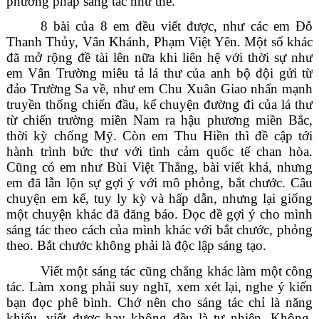
phương pháp sáng tác như thế.
8 bài của 8 em đều viết được, như các em Đỗ
Thanh Thủy, Vân Khánh, Phạm Việt Yên. Một số khác
đã mở rộng đề tài lên nữa khi liên hệ với thời sự như
em Vân Trường miêu tả lá thư của anh bộ đội gửi từ
đảo Trường Sa về, như em Chu Xuân Giao nhấn mạnh
truyền thống chiến đầu, kể chuyện đường đi của lá thư
từ chiến trường miền Nam ra hậu phương miền Bắc,
thời kỳ chống Mỹ. Còn em Thu Hiền thì đề cập tới
hành trình bức thư với tình cảm quốc tế chan hòa.
Cũng có em như Bùi Việt Thắng, bài viết khá, nhưng
em đã lẫn lộn sự gợi ý với mô phỏng, bắt chước. Câu
chuyện em kể, tuy ly kỳ và hấp dẫn, nhưng lại giống
một chuyện khác đã đăng báo. Đọc đề gợi ý cho mình
sáng tác theo cách của mình khác với bắt chước, phỏng
theo. Bắt chước không phải là độc lập sáng tạo.
Viết một sáng tác cũng chẳng khác làm một công
tác. Làm xong phải suy nghĩ, xem xét lại, nghe ý kiến
bạn đọc phê bình. Chớ nên cho sáng tác chỉ là năng
khiếu, viết được hay không đều là tự nhiên. Không,