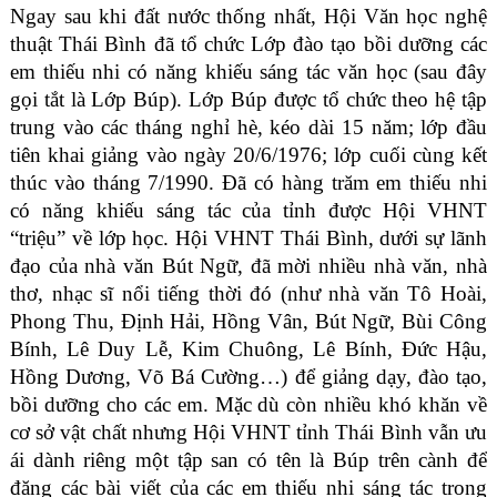
Ngay sau khi đất nước thống nhất, Hội Văn học nghệ
thuật Thái Bình đã tổ chức Lớp đào tạo bồi dưỡng các
em thiếu nhi có năng khiếu sáng tác văn học (sau đây
gọi tắt là Lớp Búp). Lớp Búp được tổ chức theo hệ tập
trung vào các tháng nghỉ hè, kéo dài 15 năm; lớp đầu
tiên khai giảng vào ngày 20/6/1976; lớp cuối cùng kết
thúc vào tháng 7/1990. Đã có hàng trăm em thiếu nhi
có năng khiếu sáng tác của tỉnh được Hội VHNT
“triệu” về lớp học. Hội VHNT Thái Bình, dưới sự lãnh
đạo của nhà văn Bút Ngữ, đã mời nhiều nhà văn, nhà
thơ, nhạc sĩ nổi tiếng thời đó (như nhà văn Tô Hoài,
Phong Thu, Định Hải, Hồng Vân, Bút Ngữ, Bùi Công
Bính, Lê Duy Lễ, Kim Chuông, Lê Bính, Đức Hậu,
Hồng Dương, Võ Bá Cường…) để giảng dạy, đào tạo,
bồi dưỡng cho các em. Mặc dù còn nhiều khó khăn về
cơ sở vật chất nhưng Hội VHNT tỉnh Thái Bình vẫn ưu
ái dành riêng một tập san có tên là Búp trên cành để
đăng các bài viết của các em thiếu nhi sáng tác trong