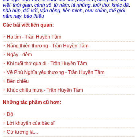
viết
,
thời gian
,
cành số
,
từ năm
,
là những
,
tuổi thơ
,
khác đã
,
nhà búp
,
đối với
,
vận động
,
liên minh
,
bưu chính
,
thế giới
,
năm nay
,
báo thiếu
Các bài viết liên quan:
Hạ tím - Trần Huyền Tâm
Nắng thiên thượng - Trần Huyền Tâm
Ngày - đêm
Khi tuổi thơ qua đi - Trần Huyền Tâm
Về Phú Nghĩa yêu thương - Trần Huyền Tâm
Bên chiều
Khúc chiều mưa - Trần Huyền Tâm
Những tác phẩm cũ hơn:
Độ
Lời khuyên của bác sĩ
Cứ tưởng là…