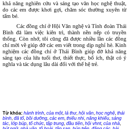
khả năng nghiên cứu và sáng tạo văn học nghệ thuật,
do các em được khơi gợi, chăm sóc thường xuyên từ
tấm bé.
Các đồng chí ở Hội Văn nghệ và Tỉnh đoàn Thái
Bình đã làm việc kiên trì, thành nền nếp có truyền
thống. Còn nhớ, tôi cũng đã được nhiều lần các đồng
chí mời về giúp đỡ các em viết trong dịp nghỉ hè. Kinh
nghiệm các đồng chí ở Thái Bình giúp đỡ khả năng
sáng tạo của lứa tuổi thơ, thiết thực, bổ ích, thật có ý
nghĩa và tác dụng lâu dài đối với thế hệ trẻ.
Từ khóa:
hành trình
,
của một
,
lá thư
,
hội văn
,
học nghệ
,
thái
bình
,
đã tổ
,
bồi dưỡng
,
các em
,
thiếu nhi
,
năng khiếu
,
sáng
tác
,
lớp búp
,
tổ chức
,
tập trung
,
đầu tiên
,
hội vhnt
,
của nhà
,
bút ngữ
,
nhà văn
,
tô hoài
,
tập san
,
búp trên
,
đăng các
,
bài