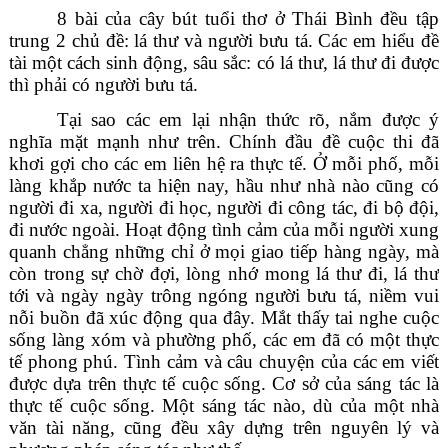
8 bài của cây bút tuổi thơ ở Thái Bình đều tập
trung 2 chủ đề: lá thư và người bưu tá. Các em hiểu đề
tài một cách sinh động, sâu sắc: có lá thư, lá thư đi được
thì phải có người bưu tá.
Tại sao các em lại nhận thức rõ, nắm được ý
nghĩa mặt mạnh như trên. Chính đầu đề cuộc thi đã
khơi gợi cho các em liên hệ ra thực tế. Ở mỗi phố, mỗi
làng khắp nước ta hiện nay, hầu như nhà nào cũng có
người đi xa, người đi học, người đi công tác, đi bộ đội,
đi nước ngoài. Hoạt động tình cảm của mỗi người xung
quanh chẳng những chỉ ở mọi giao tiếp hàng ngày, mà
còn trong sự chờ đợi, lòng nhớ mong lá thư đi, lá thư
tới và ngày ngày trông ngóng người bưu tá, niềm vui
nỗi buồn đã xúc động qua đây. Mắt thấy tai nghe cuộc
sống làng xóm và phường phố, các em đã có một thực
tế phong phú. Tình cảm và câu chuyện của các em viết
được dựa trên thực tế cuộc sống. Cơ sở của sáng tác là
thực tế cuộc sống. Một sáng tác nào, dù của một nhà
văn tài năng, cũng đều xây dựng trên nguyên lý và