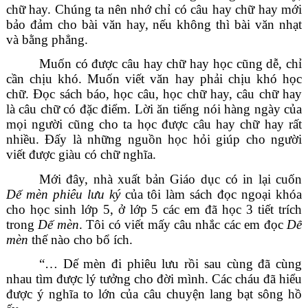
chữ hay. Chúng ta nên nhớ chỉ có câu hay chữ hay mới
bảo đảm cho bài văn hay, nếu không thì bài văn nhạt
và bằng phẳng.
Muốn có được câu hay chữ hay học cũng dễ, chỉ
cần chịu khó. Muốn viết văn hay phải chịu khó học
chữ. Đọc sách báo, học câu, học chữ hay, câu chữ hay
là câu chữ có đặc điểm. Lời ăn tiếng nói hàng ngày của
mọi người cũng cho ta học được câu hay chữ hay rất
nhiều. Đấy là những nguồn học hỏi giúp cho người
viết được giàu có chữ nghĩa.
Mới đây, nhà xuất bản Giáo dục có in lại cuốn
Dế mèn phiêu lưu ký
của tôi làm sách đọc ngoại khóa
cho học sinh lớp 5, ở lớp 5 các em đã học 3 tiết trích
trong
Dế mèn
. Tôi có viết mấy câu nhắc các em đọc
Dế
mèn
thế nào cho bổ ích.
“… Dế mèn đi phiêu lưu rồi sau cùng đã cùng
nhau tìm được lý tưởng cho đời mình. Các cháu đã hiểu
được ý nghĩa to lớn của câu chuyện lang bạt sông hồ