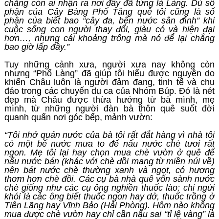
chẳng còn ai nhận ra nơi đây đã từng là Làng. Dù số
phận của Cây Bàng Phố Tăng quê tôi cũng là số
phận của biết bao “cây đa, bến nước sân đình” khi
cuộc sống con người thay đổi, giàu có và hiện đại
hơn…, nhưng cái khoảng trống mà nó để lại chẳng
bao giờ lấp đầy.”
Tuy những cảnh xưa, người xưa nay không còn
nhưng “Phố Làng” đã giúp tôi hiểu được nguyên do
khiến Châu luôn là người đảm đang, tinh tế và chu
đáo trong các chuyến du ca của Nhóm Búp. Đó là nét
đẹp mà Châu được thừa hưởng từ bà mình, mẹ
mình, từ những người đàn bà thôn quê suốt đời
quanh quẩn nơi góc bếp, mảnh vườn:
“Tôi nhớ quán nước của bà tôi rất đắt hàng vì nhà tôi
có một bể nước mưa to để nấu nước chè tươi rất
ngon. Mẹ tôi lại hay chọn mua chè vườn ở quê để
nấu nước bán (khác với chè đồi mang từ miền núi về)
nên bát nước chè thường xanh và ngọt, có hương
thơm hơn chè đồi. Các cụ bà nhà quê vốn sành nước
chè giống như các cụ ông nghiền thuốc lào; chỉ ngửi
khói là các ông biết thuốc ngon hay dở, thuốc trồng ở
Tiên Lãng hay Vĩnh Bảo (Hải Phòng). Hôm nào không
mua được chè vườn hay chỉ cần nấu sai “tỉ lệ vàng” là