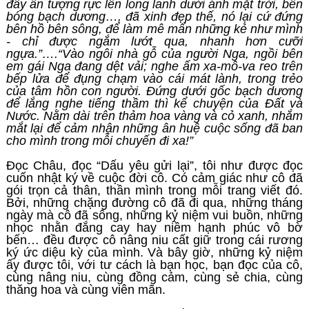
đầy ấn tượng rực lên long lanh dưới ánh mặt trời, bên
bóng bạch dương…, đã xinh đẹp thế, nó lại cứ đứng
bên hồ bên sông, để làm mê mẩn những kẻ như mình
- chỉ được ngắm lướt qua, nhanh hơn cưỡi
ngựa.”….“Vào ngôi nhà gỗ của người Nga, ngồi bên
em gái Nga đang dệt vải; nghe ấm xa-mô-va reo trên
bếp lửa để đụng chạm vào cái mát lành, trong trẻo
của tâm hồn con người. Đứng dưới gốc bạch dương
để lắng nghe tiếng thầm thì kể chuyện của Đất và
Nước. Nằm dài trên thảm hoa vàng và cỏ xanh, nhắm
mắt lại để cảm nhận những ân huệ cuộc sống đã ban
cho mình trong mỗi chuyến đi xa!”
Đọc Châu, đọc “Dấu yêu gửi lại”, tôi như được đọc
cuốn nhật ký về cuộc đời cô. Có cảm giác như cô đã
gói trọn cả thân, thần mình trong mỗi trang viết đó.
Bởi, những chặng đường cô đã đi qua, những tháng
ngày mà cô đã sống, những kỷ niệm vui buồn, những
nhọc nhằn đắng cay hay niềm hạnh phúc vô bờ
bến… đều được cô nâng niu cất giữ trong cái rương
ký ức diệu kỳ của mình. Và bây giờ, những kỷ niệm
ấy được tôi, với tư cách là bạn học, bạn đọc của cô,
cùng nâng niu, cùng đồng cảm, cùng sẻ chia, cùng
thăng hoa và cùng viên mãn.