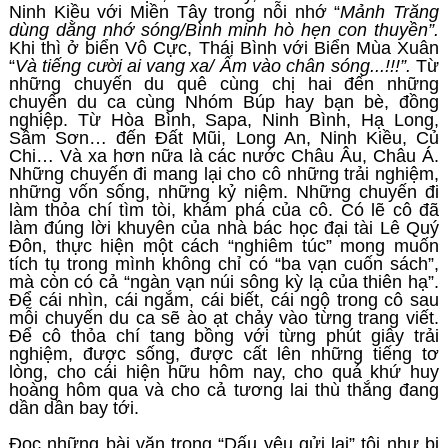
Ninh Kiều với Miền Tây trong nỗi nhớ “
Mảnh Trăng
dùng dằng nhớ sóng/Bình minh hò hẹn con thuyền”.
Khi thì ở biển Vô Cực, Thái Bình với Biển Mùa Xuân
“
Và tiếng cười ai vang xa/ Ấm vào chân sóng...!!!”.
Từ
những chuyến du quê cùng chị hai đến những
chuyến du ca cùng Nhóm Búp hay bạn bè, đồng
nghiệp. Từ Hòa Bình, Sapa, Ninh Bình, Hạ Long,
Sầm Sơn… đến Đất Mũi, Long An, Ninh Kiều, Củ
Chi… Và xa hơn nữa là các nước Châu Âu, Châu Á.
Những chuyến đi mang lại cho cô những trải nghiệm,
những vốn sống, những kỷ niệm. Những chuyến đi
làm thỏa chí tìm tòi, khám phá của cô. Có lẽ cô đã
làm đúng lời khuyên của nhà bác học đại tài Lê Quý
Đôn, thực hiện một cách “nghiêm túc” mong muốn
tích tụ trong mình không chỉ có “ba vạn cuốn sách”,
mà còn có cả “ngàn vạn núi sông kỳ lạ của thiên hạ”.
Để cái nhìn, cái ngắm, cái biết, cái ngộ trong cô sau
mỗi chuyến du ca sẽ ào ạt chảy vào từng trang viết.
Để cô thỏa chí tang bồng với từng phút giây trải
nghiệm, được sống, được cất lên những tiếng tơ
lòng, cho cái hiện hữu hôm nay, cho quá khứ huy
hoàng hôm qua và cho cả tương lai thù thắng đang
dần dần bay tới.
Đọc những bài văn trong “Dấu yêu gửi lại” tôi như bị