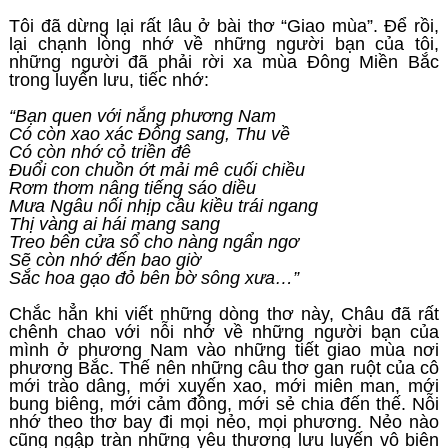
Tôi đã dừng lại rất lâu ở bài thơ “Giao mùa”. Để rồi,
lại chạnh lòng nhớ về những người bạn của tôi,
những người đã phải rời xa mùa Đông Miền Bắc
trong luyến lưu, tiếc nhớ:
“Bạn quen với nắng phương Nam
Có còn xao xác Đông sang, Thu về
Có còn nhớ cỏ triền đê
Đuổi con chuồn ớt mải mê cuối chiều
Rơm thơm nâng tiếng sáo diều
Mưa Ngâu nối nhịp cầu kiều trái ngang
Thị vàng ai hái mang sang
Treo bên cửa sổ cho nàng ngẩn ngơ
Sẽ còn nhớ đến bao giờ
Sắc hoa gạo đỏ bên bờ sông xưa…”
Chắc hẳn khi viết những dòng thơ này, Châu đã rất
chênh chao với nỗi nhớ về những người bạn của
mình ở phương Nam vào những tiết giao mùa nơi
phương Bắc. Thế nên những câu thơ gan ruột của cô
mới trào dâng, mới xuyến xao, mới miên man, mới
bung biêng, mới cảm đồng, mới sẻ chia đến thế. Nỗi
nhớ theo thơ bay đi mọi nẻo, mọi phương. Nẻo nào
cũng ngập tràn những yêu thương lưu luyến vô biên