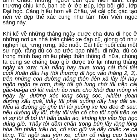
đình Châu, những người dân quê hiền lành, chịu
thương chịu khó, bạn bè ở lớp Búp, lớp bồi giỏi, lớp
Đại học. Càng hiểu hơn về Châu, về cái gốc gác tạo
nên vẻ đẹp thể xác cũng như tâm hồn Viên ngọc
sáng này.
Khi kể về những tháng ngày được cha đưa đi học ở
những nơi xa nhà trên chiếc xe đạp cũ, giọng cô như
nghẹn lại, rưng rưng, tiếc nuối. Cái tiếc nuối của một
sự ngộ, rằng dù có ao ước bao nhiêu đi nữa, dù có
trong mình bao nhiêu phép thần thông đi nữa, chúng
ta cũng sẽ chẳng bao giờ được trở lại những tháng
ngày xa xưa:
“Dù nắng hay mưa trong cái thời tiết
cuối Xuân đầu Hạ (tôi thường đi học vào tháng 2, 3),
trên những con đường nông thôn liên xã lầy lội hay
ngồn ngộn rạ rơm, thầy tôi gò lưng chở tôi trên cái
gác-ba-ga có lót mảnh áo mưa cho khỏi đau mông vì
ngày ấy, đường xóc long sòng sọc. Nhiều đoạn
đường xấu quá, thầy tôi phải xuống đẩy hay dắt xe.
Nếu là đường gồ ghề thì tôi xuống xe lẽo đẽo đi sau;
nếu đường lầy lội, thầy tôi vẫn cố cho tôi ngồi trên xe
vì sợ tôi đi bộ thì bẩn quần áo, không kịp vào lớp học
đúng giờ. Thầy tôi dầm chân trong bùn lầy lõng lõng
hòa lẫn phân trâu bò, cố sức giữ và đẩy chiếc xe cà
tàng. Tôi ngồi sau yên xe, chân cố nâng cao tránh