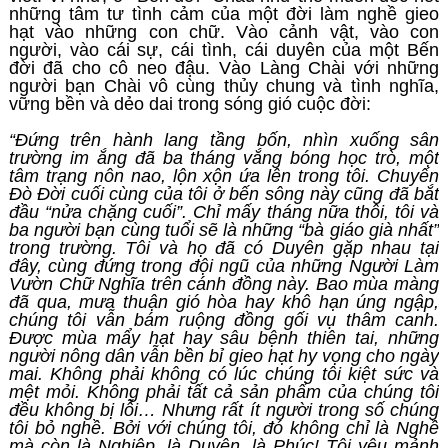
những tâm tư tình cảm của một đời làm nghề gieo
hạt vào những con chữ. Vào cảnh vật, vào con
người, vào cái sự, cái tình, cái duyên của một Bến
đời đã cho cô neo đậu. Vào Làng Chài với những
người bạn Chài vô cùng thủy chung và tình nghĩa,
vững bền và dẻo dai trong sóng gió cuộc đời:
“Đứng trên hành lang tầng bốn, nhìn xuống sân
trường im ắng đã ba tháng vắng bóng học trò, một
tâm trạng nôn nao, lộn xộn ứa lên trong tôi. Chuyến
Đò Đời cuối cùng của tôi ở bến sông này cũng đã bắt
đầu “nửa chặng cuối”. Chỉ mấy tháng nữa thôi, tôi và
ba người bạn cùng tuổi sẽ là những “bà giáo già nhất”
trong trường. Tôi và họ đã có Duyên gặp nhau tại
đây, cùng đứng trong đội ngũ của những Người Làm
Vườn Chữ Nghĩa trên cánh đồng này. Bao mùa màng
đã qua, mưa thuận gió hòa hay khô hạn úng ngập,
chúng tôi vẫn bám ruộng đồng gối vụ thâm canh.
Được mùa mẩy hạt hay sâu bệnh thiên tai, những
người nông dân vẫn bền bỉ gieo hạt hy vọng cho ngày
mai. Không phải không có lúc chúng tôi kiệt sức và
mệt mỏi. Không phải tất cả sản phẩm của chúng tôi
đều không bị lỗi… Nhưng rất ít người trong số chúng
tôi bỏ nghề. Bởi với chúng tôi, đó không chỉ là Nghề
mà còn là Nghiệp, là Duyên, là Phúc! Tôi yêu mảnh