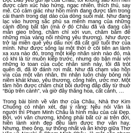
Đọc
Dấu yêu gửi lại
của Châu, tôi không sao kìm nén
được cảm xúc hào hứng, ngạc nhiên, thích thú, say
mê. Có cảm giác như hồn mình đang được tắm trong
cái thanh trong dạt dào của dòng suối mát. Như đang
lạc vào hương sắc phù sa mênh mang của những
cánh đồng bất tận (mà ở đó Châu đã và đang cần
mẫn gieo trồng, chăm chỉ xới vun, chăm bẵm để
những mùa vàng nối những yêu thương). Như được
trở lại miền quê yêu dấu nơi đã cất giữ tuổi thơ của
mình. Như được sống lại một thời ở cõi tiên an lành
xa xưa nào đó, trong một kiếp nhân sinh nào đó, mà
có khi là từ muôn kiếp trước, nhưng do bận mải với
những lo toan của cuộc nhân sinh này, tôi đã trót
quên đi, đã lỡ đánh rơi mất. Như đã chạm vào hồn
vía của một văn nhân, thi nhân luôn cháy bỏng nỗi
niềm khát khao, yêu thương, cống hiến, ước mơ. Một
tâm hồn được chăm chút bồi dưỡng đắp đầy từ thuở
“Búp trên cành”, và giờ đây thăng hoa, cất cánh, …
Trong bài bình về văn thơ của Châu, Nhà thơ Kim
Chuông có nhận xét, đại ý rằng: Nếu nói Văn là
người thì Phạm Minh Châu là hình mẫu của cái Đẹp.
Bởi, với văn chương, không phải bất cứ ai trên đời,
hiền lành xinh đẹp đều làm được thơ văn hay.
Nhưng, theo ông, sự thống nhất và ăn khớp giữa Thơ