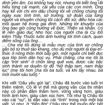
đình yên ấm. Dù không hay nói, nhưng tôi biết ông rất
hiểu từng cái mạnh, cái yếu của các con mình. Ông
hay kể với chị em dâu chúng tôi về chồng chúng tôi
ngày xưa: tính tình, sở trường, sở đoản của từng
người và khuyên chúng tôi cách đối xử, điều hòa các
mối quan hệ trong gia đình. Những lời khuyên của
ông bao giờ cũng hướng về Đức, Thiện và Nhẫn. Có
lẽ nền giáo dục Nho học của người cha là Cụ Đồ
kiêm Thầy Thuốc luôn ảnh hưởng tới tính cách, quan
điểm sống của ông…
... Cha mẹ tôi đúng là mẫu mực của tình vợ chồng
gắn bó từ thuở tào khang, cho dù một người là Đại-trí-
thức ở nông thôn thời bấy giờ, một người chỉ biết đọc
qua lớp bình dân học vụ. Phải chăng, cha mẹ tôi là
cặp “trời sinh” ở chốn làng quê xưa, được các bậc
sinh thành xe duyên từ độ “Nữ thập tam, nam thập
lục” (mẹ tôi hơn cha tôi ba tuổi, và khi lấy nhau, bà
mới mười sáu tuổi).”
Khi viết “Dấu yêu gửi lại”, Châu đã bước vào tuổi tri
thiên mệnh. Có lẽ vì thế mà giọng văn của thi nhân
này có phần đằm thắm hơn, vững vàng hơn, giàu
hình ảnh hơn, giàu cảm xúc hơn. Tôi như bị Châu lôi
vào cái “sự”, bị dẫn vào cái “tình” trong mỗi một bài
viết. Ví như, ở “Bến đời” Châu như thể muốn dốc hết