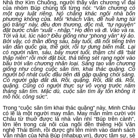
Nhà thơ Kim Chuông, người thầy văn chương vĩ đại
của nhóm Búp chúng tôi từng nói: “
Văn chương có
một quy luật riêng. Nó chẳng khác ngôi nhà bốn
phương không cửa. Mỗi “khách Văn, đề huề lưng túi
gió trăng” này, đều đơn thương, độc mã, “tự nguyện”
đặt bước chân “xuất - nhập.” Họ đến và đi. Vào và ra.
Tới và lui, lúc nào? Đều giống như “phong vân” kỳ ảo.
Bởi vậy, có thần đồng sáu, bảy tuổi, đã nổi tiếng trên
văn đàn quốc gia, thế giới, rồi tự dưng biến mất. Lại
có người năm, sáu, bảy mươi tuổi, thậm chí đã “bát
thập niên” rồi mới đặt bút, thả tiếng sét rạng ngời vào
bầu trời văn chương nhân loại. Sáng tạo văn chương
giống như công cuộc săn tìm, khai thác quặng. Có
người bổ nhát cuốc đầu tiên đã gặp quặng chói sáng.
Có người gặp đất đá. Rồi, quặng. Rồi, đất đá. Rồi,
quặng. Cũng có người thực sự vô vọng trước năm
tháng săn tìm. Mặc dù, cuộc săn tìm ấy tốn không ít
mồ hôi, công sức”.
Trong “cuộc săn tìm khai thác quặng” này, Minh Châu
có lẽ là một người may mắn. May mắn mỉm cười với
Châu từ thuở được là nhà văn nhí “Búp trên cành”,
lớn lên trong cái nôi của ngôi đền thiêng Hội Văn
nghệ Thái Bình, rồi được ghi tên mình vào danh sách
Văn nhân của Nhà Búp (nhabup.vn), được tâm sự, sẻ