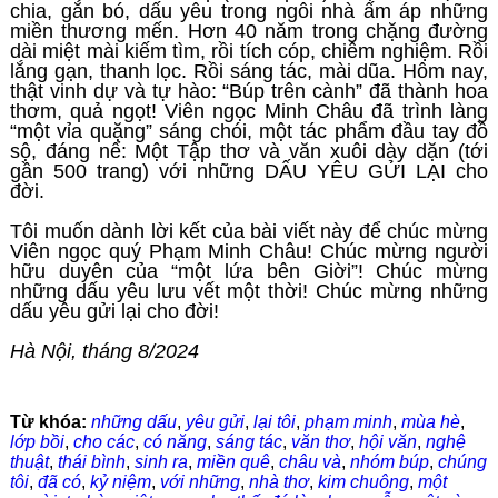
chia, gắn bó, dấu yêu trong ngôi nhà ấm áp những
miền thương mến. Hơn 40 năm trong chặng đường
dài miệt mài kiếm tìm, rồi tích cóp, chiêm nghiệm. Rồi
lắng gạn, thanh lọc. Rồi sáng tác, mài dũa. Hôm nay,
thật vinh dự và tự hào: “Búp trên cành” đã thành hoa
thơm, quả ngọt! Viên ngọc Minh Châu đã trình làng
“một vỉa quặng” sáng chói, một tác phẩm đầu tay đồ
sộ, đáng nể: Một Tập thơ và văn xuôi dày dặn (tới
gần 500 trang) với những DẤU YÊU GỬI LẠI cho
đời.
Tôi muốn dành lời kết của bài viết này để chúc mừng
Viên ngọc quý Phạm Minh Châu! Chúc mừng người
hữu duyên của “một lứa bên Giời”! Chúc mừng
những dấu yêu lưu vết một thời! Chúc mừng những
dấu yêu gửi lại cho đời!
Hà Nội, tháng 8/2024
Từ khóa:
những dấu
,
yêu gửi
,
lại tôi
,
phạm minh
,
mùa hè
,
lớp bồi
,
cho các
,
có năng
,
sáng tác
,
văn thơ
,
hội văn
,
nghệ
thuật
,
thái bình
,
sinh ra
,
miền quê
,
châu và
,
nhóm búp
,
chúng
tôi
,
đã có
,
kỷ niệm
,
với những
,
nhà thơ
,
kim chuông
,
một