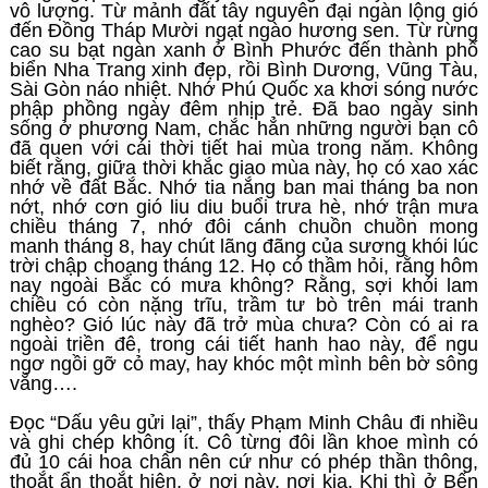
vô lượng. Từ mảnh đất tây nguyên đại ngàn lộng gió
đến Đồng Tháp Mười ngạt ngào hương sen. Từ rừng
cao su bạt ngàn xanh ở Bình Phước đến thành phố
biển Nha Trang xinh đẹp, rồi Bình Dương, Vũng Tàu,
Sài Gòn náo nhiệt. Nhớ Phú Quốc xa khơi sóng nước
phập phồng ngày đêm nhịp trẻ. Đã bao ngày sinh
sống ở phương Nam, chắc hẳn những người bạn cô
đã quen với cái thời tiết hai mùa trong năm. Không
biết rằng, giữa thời khắc giao mùa này, họ có xao xác
nhớ về đất Bắc. Nhớ tia nắng ban mai tháng ba non
nớt, nhớ cơn gió liu diu buổi trưa hè, nhớ trận mưa
chiều tháng 7, nhớ đôi cánh chuồn chuồn mong
manh tháng 8, hay chút lãng đãng của sương khói lúc
trời chập choạng tháng 12. Họ có thầm hỏi, rằng hôm
nay ngoài Bắc có mưa không? Rằng, sợi khói lam
chiều có còn nặng trĩu, trầm tư bò trên mái tranh
nghèo? Gió lúc này đã trở mùa chưa? Còn có ai ra
ngoài triền đê, trong cái tiết hanh hao này, để ngu
ngơ ngồi gỡ cỏ may, hay khóc một mình bên bờ sông
vắng….
Đọc “Dấu yêu gửi lại”, thấy Phạm Minh Châu đi nhiều
và ghi chép không ít. Cô từng đôi lần khoe mình có
đủ 10 cái hoa chân nên cứ như có phép thần thông,
thoắt ẩn thoắt hiện, ở nơi này, nơi kia. Khi thì ở Bến