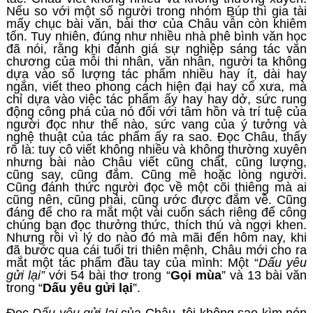
Nếu so với một số người trong nhóm Búp thì gia tài
mấy chục bài văn, bài thơ của Châu vẫn còn khiêm
tốn. Tuy nhiên, đúng như nhiều nhà phê bình văn học
đã nói, rằng khi đánh giá sự nghiệp sáng tác văn
chương của mỗi thi nhân, văn nhân, người ta không
dựa vào số lượng tác phẩm nhiều hay ít, dài hay
ngắn, viết theo phong cách hiện đại hay cổ xưa, mà
chỉ dựa vào việc tác phẩm ấy hay hay dở, sức rung
động công phá của nó đối với tâm hồn và trí tuệ của
người đọc như thế nào, sức vang của ý tưởng và
nghệ thuật của tác phẩm ấy ra sao. Đọc Châu, thấy
rõ là: tuy cô viết không nhiều và không thường xuyên
nhưng bài nào Châu viết cũng chất, cũng lượng,
cũng say, cũng đắm. Cũng mê hoặc lòng người.
Cũng đánh thức người đọc về một cõi thiêng mà ai
cũng nên, cũng phải, cũng ước được đắm về. Cũng
đáng để cho ra mắt một vài cuốn sách riêng để công
chúng bạn đọc thưởng thức, thích thú và ngợi khen.
Nhưng rồi vì lý do nào đó mà mãi đến hôm nay, khi
đã bước qua cái tuổi tri thiên mệnh, Châu mới cho ra
mắt một tác phẩm đầu tay của mình: Một “
Dấu yêu
gửi lại”
với 54 bài thơ trong “
Gọi mùa
” và 13 bài văn
trong “
Dấu yêu gửi lại
”.