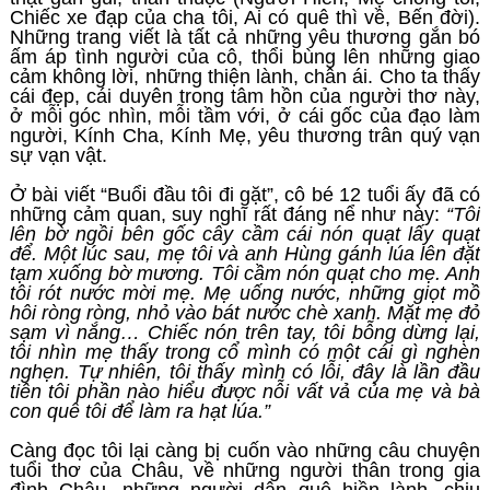
Chiếc xe đạp của cha tôi, Ai có quê thì về, Bến đời).
Những trang viết là tất cả những yêu thương gắn bó
ấm áp tình người của cô, thổi bùng lên những giao
cảm không lời, những thiện lành, chân ái. Cho ta thấy
cái đẹp, cái duyên trong tâm hồn của người thơ này,
ở mỗi góc nhìn, mỗi tầm với, ở cái gốc của đạo làm
người, Kính Cha, Kính Mẹ, yêu thương trân quý vạn
sự vạn vật.
Ở bài viết “Buổi đầu tôi đi gặt”, cô bé 12 tuổi ấy đã có
những cảm quan, suy nghĩ rất đáng nể như này:
“Tôi
lên bờ ngồi bên gốc cây cầm cái nón quạt lấy quạt
để. Một lúc sau, mẹ tôi và anh Hùng gánh lúa lên đặt
tạm xuống bờ mương. Tôi cầm nón quạt cho mẹ. Anh
tôi rót nước mời mẹ. Mẹ uống nước, những giọt mồ
hôi ròng ròng, nhỏ vào bát nước chè xanh. Mặt mẹ đỏ
sạm vì nắng… Chiếc nón trên tay, tôi bỗng dừng lại,
tôi nhìn mẹ thấy trong cổ mình có một cái gì nghèn
nghẹn. Tự nhiên, tôi thấy mình có lỗi, đây là lần đầu
tiên tôi phần nào hiểu được nỗi vất vả của mẹ và bà
con quê tôi để làm ra hạt lúa.”
Càng đọc tôi lại càng bị cuốn vào những câu chuyện
tuổi thơ của Châu, về những người thân trong gia