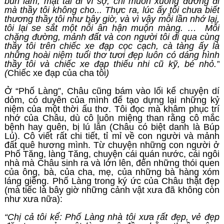
bùn lấm, mặt tái đi vì sợ, chỉ muốn xuống đường đi
mà thầy tôi không cho... Thực ra, lúc ấy tôi chưa biết
thương thầy tôi như bây giờ, và vì vậy mỗi lần nhớ lại,
tôi lại se sắt một nỗi ân hận muộn màng. … Mỗi
chặng đường, mảnh đất và con người tôi đi qua cùng
thầy tôi trên chiếc xe đạp cọc cạch, cà tàng ấy là
những hoài niệm tuổi thơ tươi đẹp luôn có dáng hình
thầy tôi và chiếc xe đạp thiếu nhi cũ kỹ, bé nhỏ.”
(
Chiếc xe đạp của cha tôi
)
Ở “Phố Làng”, Châu cũng bám vào lối kể chuyện dí
dỏm, có duyên của mình để tạo dựng lại những kỷ
niệm của một thời ấu thơ. Tôi đọc mà khâm phục trí
nhớ của Châu, dù cô luôn miệng than rằng cô mắc
bệnh hay quên, bị lú lẫn (Châu có biệt danh là Búp
Lú). Cô viết rất chi tiết, tỉ mỉ về con người và mảnh
đất quê hương mình. Từ chuyện những con người ở
Phố Tăng, làng Tăng, chuyện cái quán nước, cái ngôi
nhà mà Châu sinh ra và lớn lên, đến những thói quen
của ông, bà, của cha, mẹ, của những bà hàng xóm
láng giềng. Phố Làng trong ký ức của Châu thật đẹp
(mà tiếc là bây giờ những cảnh vật xưa đã không còn
như xưa nữa):
“Chị cả tôi kể: Phố Làng nhà tôi xưa rất đẹp, vẻ đẹp