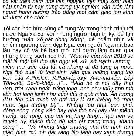
cổ vài trăm năm tuổi vẫn nguyên vẹn màu sơn; hiền
hậu nhân từ hay hùng dũng uy nghiêm vẫn luôn làm
người hành hương trào dâng một cảm giác tôn kính
và được che chở.”
Tôi còn háo hức cùng cô tung tẩy trong hành trình tới
nước Nga xa xôi với những người bạn tri kỷ, để tận
hưởng “
Bản Xô-nát dòng sông
”, để ngắm nhìn và
chiêm ngưỡng cảnh đẹp Nga, con người Nga mà bao
lâu nay cô và bè bạn mới chỉ được làm quen qua
những trang sách học trò: “
Mùa hè của năm 2019 sẽ
mãi là một bài thơ dịu ngọt về Xứ sở Bạch Dương -
niềm mơ ước của tất cả những ai đã từng bị nước
Nga “bỏ bùa” từ thời sinh viên qua những trang thơ
văn của A.Puskin, K.Pau-tốp-xky, A-tơ-ma-tốp, Lép
Tôn-xtôi, Sô-lô-khốp…!”
… “
Mùa hè ở nơi đây thật
đẹp, trời xanh ngắt, nắng long lanh như thủy tinh mà
vẫn hơi lành lạnh như cuối thu ở quê mình. Ấn tượng
đầu tiên của mình về nơi này là sự đường bệ “như
nước Nga đường bệ”… Những tòa nhà, con phố,
dòng sông, công viên hay nhà thờ nơi này đều mênh
mông, dài rộng, cao vút và lừng lững… tạo nên vẻ
quyền uy, thách thức dù vẫn rất trang trọng, thanh
sang.”
… “
Và những tháp chuông nhà thờ hình tam
giác, hình “củ tỏi” dát vàng lấp lánh hay xanh dương