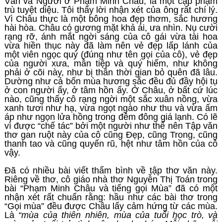
Văn và Người ở Phạm Minh Châu, là một cặp phạm
trù tuyệt diệu. Tôi thấy lời nhận xét của ông rất chí lý.
Vì Châu thực là một bông hoa đẹp thơm, sắc hương
hài hòa. Châu có gương mặt khả ái, ưa nhìn. Nụ cười
rạng rỡ, ánh mắt ngời sáng của cô gái vừa tài hoa
vừa hiền thục này đã làm nên vẻ đẹp lấp lánh của
một viên ngọc quý (đúng như tên gọi của cô), vẻ đẹp
của người xưa, mẫn tiệp và quý hiếm, như không
phải ở cõi này, như bị thần thời gian bỏ quên đã lâu.
Dường như cả bốn mùa hương sắc đều đủ đầy hội tụ
ở con người ấy, ở tâm hồn ấy. Ở Châu, ở bất cứ lúc
nào, cũng thấy cô rạng ngời một sắc xuân nồng, vừa
xanh tươi như hạ, vừa ngọt ngào như thu và vừa ấm
áp như ngọn lửa hồng trong đêm đông giá lạnh. Có lẽ
vì được “chế tác” bởi một người như thế nên Tập văn
thơ gan ruột này của cô cũng Đẹp, cũng Trong, cũng
thanh tao và cũng quyến rũ, hệt như tâm hồn của cô
vậy.
Đã có nhiều bài viết thẩm bình về tập thơ văn này.
Riêng về thơ, cô giáo nhà thơ Nguyễn Thị Toán trong
bài “Phạm Minh Châu và tiếng gọi Mùa” đã có một
nhận xét rất chuẩn rằng: hầu như các bài thơ trong
“Gọi mùa” đều được Châu lấy cảm hứng từ các mùa.
Là
“mùa của thiên nhiên, mùa của tuổi học trò, và