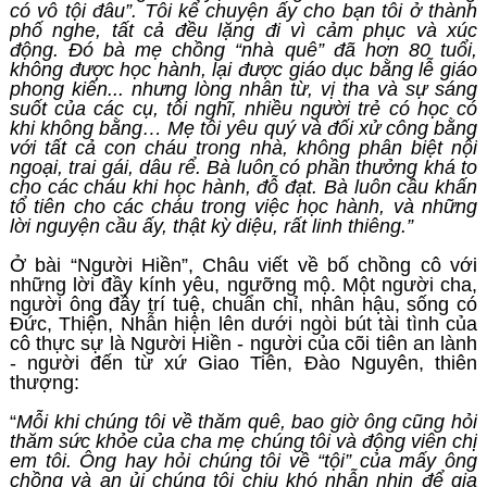
có vô tội đâu”. Tôi kể chuyện ấy cho bạn tôi ở thành
phố nghe, tất cả đều lặng đi vì cảm phục và xúc
động. Đó bà mẹ chồng “nhà quê” đã hơn 80 tuổi,
không được học hành, lại được giáo dục bằng lễ giáo
phong kiến... nhưng lòng nhân từ, vị tha và sự sáng
suốt của các cụ, tôi nghĩ, nhiều người trẻ có học có
khi không bằng… Mẹ tôi yêu quý và đối xử công bằng
với tất cả con cháu trong nhà, không phân biệt nội
ngoại, trai gái, dâu rể. Bà luôn có phần thưởng khá to
cho các cháu khi học hành, đỗ đạt. Bà luôn cầu khấn
tổ tiên cho các cháu trong việc học hành, và những
lời nguyện cầu ấy, thật kỳ diệu, rất linh thiêng.”
Ở bài “Người Hiền”, Châu viết về bố chồng cô với
những lời đầy kính yêu, ngưỡng mộ. Một người cha,
người ông đầy trí tuệ, chuẩn chỉ, nhân hậu, sống có
Đức, Thiện, Nhẫn hiện lên dưới ngòi bút tài tình của
cô thực sự là Người Hiền - người của cõi tiên an lành
- người đến từ xứ Giao Tiên, Đào Nguyên, thiên
thượng:
“
Mỗi khi chúng tôi về thăm quê, bao giờ ông cũng hỏi
thăm sức khỏe của cha mẹ chúng tôi và động viên chị
em tôi. Ông hay hỏi chúng tôi về “tội” của mấy ông
chồng và an ủi chúng tôi chịu khó nhẫn nhịn để gia