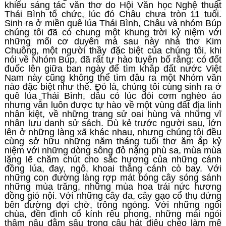
khiếu sáng tác văn thơ do Hội Văn học Nghệ thuật
Thái Bình tổ chức, lúc đó Châu chưa tròn 11 tuổi.
Sinh ra ở miền quê lúa Thái Bình, Châu và nhóm Búp
chúng tôi đã có chung một khung trời kỷ niệm với
những mối cơ duyên mà sau này nhà thơ Kim
Chuông, một người thầy đặc biệt của chúng tôi, khi
nói về Nhóm Búp, đã rất tự hào tuyên bố rằng: có đốt
đuốc lên giữa ban ngày để tìm khắp đất nước Việt
Nam này cũng không thể tìm đâu ra một Nhóm văn
nào đặc biệt như thế. Đó là, chúng tôi cùng sinh ra ở
quê lúa Thái Bình, dẫu có lúc đói cơm nghèo áo
nhưng vẫn luôn được tự hào về một vùng đất địa linh
nhân kiệt, về những trang sử oai hùng và những vĩ
nhân lưu danh sử sách. Dù kẻ trước người sau, lớn
lên ở những làng xã khác nhau, nhưng chúng tôi đều
cùng sở hữu những năm tháng tuổi thơ ăm ắp kỷ
niệm với những dòng sông đỏ nặng phù sa, mùa mùa
lặng lẽ chăm chút cho sắc hương của những cánh
đồng lúa, đay, ngô, khoai thẳng cánh cò bay. Với
những con đường làng rợp mát bóng cây sóng sánh
những mùa trăng, những mùa hoa trái nức hương
đồng gió nội. Với những cây đa, cây gạo cổ thụ đứng
bên đường đợi chờ, trông ngóng. Với những ngôi
chùa, đền đình cổ kính rêu phong, những mái ngói
thâm nâu đằm sâu trong câu hát điệu chèo làm mê