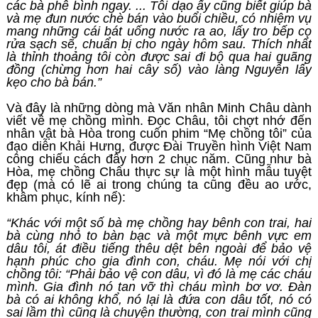
các bà phê bình ngay. ... Tôi dạo ấy cũng biết giúp bà
và mẹ đun nước chè bán vào buổi chiều, có nhiệm vụ
mang những cái bát uống nước ra ao, lấy tro bếp cọ
rửa sạch sẽ, chuẩn bị cho ngày hôm sau. Thích nhất
là thỉnh thoảng tôi còn được sai đi bộ qua hai quãng
đồng (chừng hơn hai cây số) vào làng Nguyễn lấy
kẹo cho bà bán.”
Và đây là những dòng mà Văn nhân Minh Châu dành
viết về mẹ chồng mình. Đọc Châu, tôi chợt nhớ đến
nhân vật bà Hòa trong cuốn phim “Mẹ chồng tôi” của
đạo diễn Khải Hưng, được Đài Truyền hình Việt Nam
công chiếu cách đây hơn 2 chục năm. Cũng như bà
Hòa, mẹ chồng Châu thực sự là một hình mẫu tuyệt
đẹp (mà có lẽ ai trong chúng ta cũng đều ao ước,
khâm phục, kính nể):
“Khác với một số bà mẹ chồng hay bênh con trai, hai
bà cùng nhỏ to bàn bạc và một mực bênh vực em
dâu tôi, át điều tiếng thêu dệt bên ngoài để bảo vệ
hạnh phúc cho gia đình con, cháu. Mẹ nói với chị
chồng tôi: “Phải bảo vệ con dâu, vì đó là mẹ các cháu
mình. Gia đình nó tan vỡ thì cháu mình bơ vơ. Đàn
bà có ai không khổ, nó lại là đứa con dâu tốt, nó có
sai lầm thì cũng là chuyện thường, con trai mình cũng