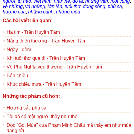
người
,
tự hào
,
việt nam
,
như thế
,
đó là
,
nhưng vẫn
,
một vùng
,
về những
,
và những
,
lớn lên
,
tuổi thơ
,
dòng sông
,
phù sa
,
hương của
,
những cánh
,
những mùa
Các bài viết liên quan:
Hạ tím - Trần Huyền Tâm
Nắng thiên thượng - Trần Huyền Tâm
Ngày - đêm
Khi tuổi thơ qua đi - Trần Huyền Tâm
Về Phú Nghĩa yêu thương - Trần Huyền Tâm
Bên chiều
Khúc chiều mưa - Trần Huyền Tâm
Những tác phẩm cũ hơn:
Hương sắc phù sa
Tôi đã có một người thầy như thế
Đọc "Gọi Mùa" của Phạm Minh Châu mà thấy em như mùa
đang tới