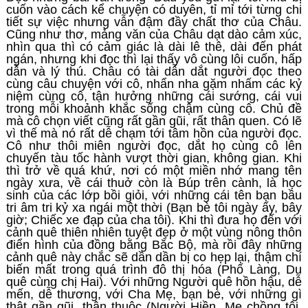
cuốn vào cách kể chuyện có duyên, tỉ mỉ tới từng chi
tiết sự việc nhưng vẫn đậm đầy chất thơ của Châu.
Cũng như thơ, mảng văn của Châu dạt dào cảm xúc,
nhìn qua thì có cảm giác là dài lê thê, dài đến phát
ngán, nhưng khi đọc thì lại thấy vô cùng lôi cuốn, hấp
dẫn và lý thú. Châu có tài dẫn dắt người đọc theo
cùng câu chuyện với cô, nhẩn nha gặm nhấm các kỷ
niệm cùng cô, tận hưởng những cái sướng, cái vui
trong mỗi khoảnh khắc sống chậm cùng cô. Chủ đề
mà cô chọn viết cũng rất gần gũi, rất thân quen. Có lẽ
vì thế mà nó rất dễ chạm tới tâm hồn của người đọc.
Cô như thôi miên người đọc, dắt họ cùng cô lên
chuyến tàu tốc hành vượt thời gian, không gian. Khi
thì trở về quá khứ, nơi có một miền nhớ mang tên
ngày xưa, về cái thuở còn là Búp trên cành, là học
sinh của các lớp bồi giỏi, với những cái tên bạn bầu
tri âm tri kỷ xa ngái một thời (Bạn bè tôi ngày ấy, bây
giờ; Chiếc xe đạp của cha tôi). Khi thì đưa họ đến với
cảnh quê thiên nhiên tuyệt đẹp ở một vùng nông thôn
điển hình của đồng bằng Bắc Bộ, mà rồi đây những
cảnh quê này chắc sẽ dần dần bị co hẹp lại, thậm chí
biến mất trong quá trình đô thị hóa (Phố Làng, Du
quê cùng chị Hai). Với những Người quê hồn hậu, dễ
mến, dễ thương, với Cha Mẹ, bạn bè, với những gì
thật gần gũi, thân thuộc (Người Hiền, Mẹ chồng tôi,