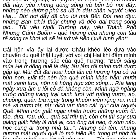
đất này, yêu những dòng sông và bến bờ nơi đây,
những nẻo đường phù sa đã in dấu chân Người Gieo
Hạt… Bởi nơi đây đã cho tôi một Bến Đời neo đậu,
những Bạn Chài thủy chung và dẻo dai trong sóng
gió... Tôi yêu Ngôi Trường này, yêu Thành Phố
Những Cánh Buồm - quê hương của những con tàu
rẽ sóng ra khơi và sẽ lại trở về Bến Quê bình yên!”
Cái hồn vía ấy lại được Châu khéo léo đưa vào
chuyến du quê thật tuyệt vời với chị Hai khi đắm mình
vào trong hương sắc của quê hương:
“Buổi sáng
mùa Hè ở đồng quê là đây, lâu lắm rồi mình mới được
gặp lại. Mùi đất đai hoai hoải lẫn cả hương hoa cỏ và
bùn non. Đất tốt nên lúa quê mình khác hẳn: mướt
mát xanh tươi, nõn nà hừng hực sức sống… Rìa làng
ngày xưa âm u lối cỏ đã không còn. Mình ngỡ ngàng
trước những trang trại xanh tươi với ruộng vườn, ao,
chuồng, quán bia ngay trong khuôn viên rộng rãi, mát
mẻ và tươm tất, rất "dịch vụ" theo cái "gu" của Người
Quê. Mình tròn mắt ngạc nhiên trước những vườn ổi,
táo, dưa, rau, đỗ... quả sai trĩu trịt, còn chị thì say sưa
giảng giải: "đây là nhà ai, con ông bà nào, ở xóm nào,
học cùng ai trong nhà ta...". Những cái tên, những
gương mặt người quê lờ mờ hiện lên trong trí nhớ tồi