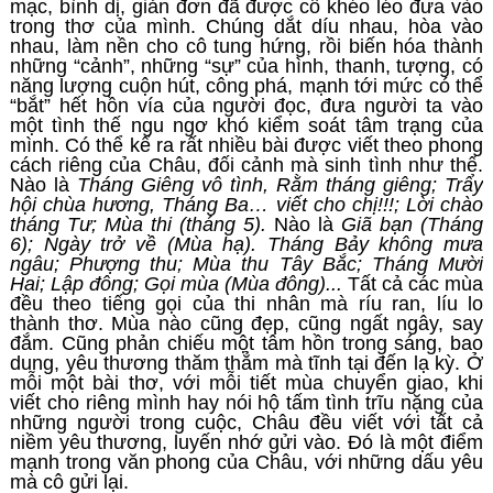
mạc, bình dị, giản đơn đã được cô khéo léo đưa vào
trong thơ của mình. Chúng dắt díu nhau, hòa vào
nhau, làm nền cho cô tung hứng, rồi biến hóa thành
những “cảnh”, những “sự” của hình, thanh, tượng, có
năng lượng cuộn hút, công phá, mạnh tới mức có thể
“bắt” hết hồn vía của người đọc, đưa người ta vào
một tình thế ngu ngơ khó kiểm soát tâm trạng của
mình. Có thể kể ra rất nhiều bài được viết theo phong
cách riêng của Châu, đối cảnh mà sinh tình như thế.
Nào là
Tháng Giêng vô tình, Rằm tháng giêng; Trẩy
hội chùa hương, Tháng Ba… viết cho chị!!!; Lời chào
tháng Tư; Mùa thi (tháng 5).
Nào là
Giã bạn (Tháng
6); Ngày trở về (Mùa hạ). Tháng Bảy không mưa
ngâu; Phượng thu; Mùa thu Tây Bắc; Tháng Mười
Hai; Lập đông; Gọi mùa (Mùa đông)...
Tất cả các mùa
đều theo tiếng gọi của thi nhân mà ríu ran, líu lo
thành thơ. Mùa nào cũng đẹp, cũng ngất ngây, say
đắm. Cũng phản chiếu một tâm hồn trong sáng, bao
dung, yêu thương thăm thẳm mà tĩnh tại đến lạ kỳ. Ở
mỗi một bài thơ, với mỗi tiết mùa chuyển giao, khi
viết cho riêng mình hay nói hộ tấm tình trĩu nặng của
những người trong cuộc, Châu đều viết với tất cả
niềm yêu thương, luyến nhớ gửi vào. Đó là một điểm
mạnh trong văn phong của Châu, với những dấu yêu
mà cô gửi lại.