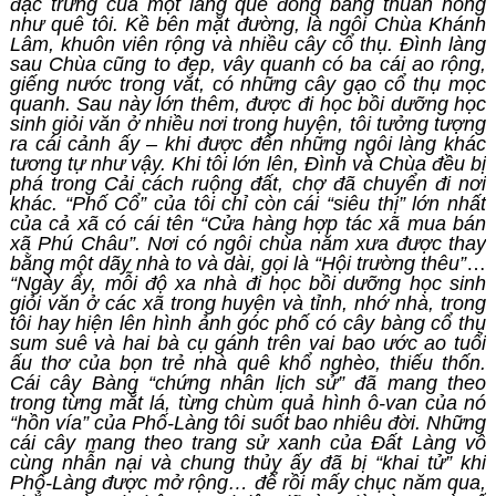
đặc trưng của một làng quê đồng bằng thuần nông
như quê tôi. Kề bên mặt đường, là ngôi Chùa Khánh
Lâm, khuôn viên rộng và nhiều cây cổ thụ. Đình làng
sau Chùa cũng to đẹp, vây quanh có ba cái ao rộng,
giếng nước trong vắt, có những cây gạo cổ thụ mọc
quanh. Sau này lớn thêm, được đi học bồi dưỡng học
sinh giỏi văn ở nhiều nơi trong huyện, tôi tưởng tượng
ra cái cảnh ấy – khi được đến những ngôi làng khác
tương tự như vậy. Khi tôi lớn lên, Đình và Chùa đều bị
phá trong Cải cách ruộng đất, chợ đã chuyển đi nơi
khác. “Phố Cổ” của tôi chỉ còn cái “siêu thị” lớn nhất
của cả xã có cái tên “Cửa hàng hợp tác xã mua bán
xã Phú Châu”. Nơi có ngôi chùa năm xưa được thay
bằng một dãy nhà to và dài, gọi là “Hội trường thêu”
…
“Ngày ấy, mỗi độ xa nhà đi học bồi dưỡng học sinh
giỏi văn ở các xã trong huyện và tỉnh, nhớ nhà, trong
tôi hay hiện lên hình ảnh góc phố có cây bàng cổ thụ
sum suê và hai bà cụ gánh trên vai bao ước ao tuổi
ấu thơ của bọn trẻ nhà quê khổ nghèo, thiếu thốn.
Cái cây Bàng “chứng nhân lịch sử” đã mang theo
trong từng mắt lá, từng chùm quả hình ô-van của nó
“hồn vía” của Phố-Làng tôi suốt bao nhiêu đời. Những
cái cây mang theo trang sử xanh của Đất Làng vô
cùng nhẫn nại và chung thủy ấy đã bị “khai tử” khi
Phố-Làng được mở rộng… để rồi mấy chục năm qua,