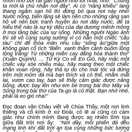
nhởn nhơ bơi rất gần người như lời nhắc nhở: “Chúng
ta mới là chủ nhân nơi đây”. Ai có “năng khiếu” lang
thang ngắm san hô thì đừng bỏ qua nơi này nhé!
Nước nông, biển lặng sẽ làm nền cho những rặng san
hô vẽ nên bức tranh huyền ảo nơi đáy nước, để ta
hiểu thế nào là sự kỳ diệu của đại dương mênh mông
ở mọi tầng bậc của sự sống. Những người Ngáo ảnh
thì sẽ vô cùng sung sướng vì có hẳn một chiếc “cầu
tàu” chỉ để thỏa mãn nhu cầu “sống ảo”giữa một
không gian cổ tích “Biển xanh thẳm cánh buồm lồng
lộng trắng/ Từ những miền cay đắng hóa thành thơ”
(Xuân Quỳnh). ... Từ Kỳ Co về Eo Gió, hãy mặc một
chiếc váy xòe nhiều màu, hãy mang theo một chiếc
khăn voan rộng, hãy thả tự do cho mái tóc và đứng
trên một mỏm đá mà bạn thích và có thể, nhắm mắt
lại, vươn cao tay, bạn sẽ thấy cảm giác được nâng
bổng, được bay lên như em bé trong bài thơ Mây và
Sóng trong bài thơ của Ta-go là có thật. Bạn nhớ nhé,
phải là eo gió nha!”
Đọc đoạn văn Châu viết về Chùa Thầy, một nơi linh
thiêng và cổ kính ở xứ Đoài, có lẽ ai cũng có cảm
giác như chính mình đang được an nhiên tĩnh tọa
giữa đất trời nơi ấy:
“Nơi đây, mỗi phiến đá đều
mang linh khí đất trời an tọa cùng những bức tượng