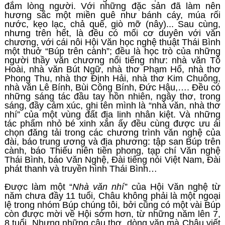
đắm lòng người. Với những đặc sản đã làm nên
hương sắc một miền quê như bánh cáy, múa rối
nước, kẹo lạc, chả quế, giò mỡ (nây)... Sau cùng,
nhưng trên hết, là đều có mối cơ duyên với văn
chương, với cái nôi Hội Văn học nghệ thuật Thái Bình
một thuở “Búp trên cành”; đều là học trò của những
người thầy văn chương nổi tiếng như: nhà văn Tô
Hoài, nhà văn Bút Ngữ, nhà thơ Phạm Hổ, nhà thơ
Phong Thu, nhà thơ Định Hải, nhà thơ Kim Chuông,
nhà văn Lê Bính, Bùi Công Bính, Đức Hậu,…. Đều có
những sáng tác đầu tay hồn nhiên, ngây thơ, trong
sáng, đầy cảm xúc, ghi tên mình là “nhà văn, nhà thơ
nhí” của một vùng đất địa linh nhân kiệt. Và những
tác phẩm nhỏ bé xinh xắn ấy đều cùng được ưu ái
chọn đăng tải trong các chương trình văn nghệ của
đài, báo trung ương và địa phương: tập san Búp trên
cành, báo Thiếu niên tiền phong, tạp chí Văn nghệ
Thái Bình, báo Văn Nghệ, Đài tiếng nói Việt Nam, Đài
phát thanh và truyền hình Thái Bình…
Được làm một “
Nhà văn nhí
” của Hội Văn nghệ từ
năm chưa đầy 11 tuổi, Châu không phải là một ngoại
lệ trong nhóm Búp chúng tôi, bởi cũng có một vài Búp
còn được mời về Hội sớm hơn, từ những năm lên 7,
8 tuổi. Nhưng những câu thơ, dòng văn mà Châu viết