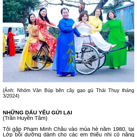
Góc chia sẻ
Liên hệ
Tìm kiếm
(Ảnh: Nhóm Văn Búp bên cây gạo gù Thái Thụy tháng
3/2024)
NHỮNG DẤU YÊU GỬI LẠI
(Trần Huyền Tâm)
Tôi gặp Phạm Minh Châu vào mùa hè năm 1980, tại
Lớp bồi dưỡng dành cho các em thiếu nhi có năng