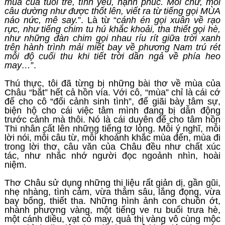
mùa của tuổi trẻ, tình yêu, hạnh phúc. Mỗi chữ, mỗi
câu dường như được thốt lên, viết ra từ tiếng gọi MÙA
náo nức, mê say.
”. Là từ “
cánh én gọi xuân về rạo
rực, như tiếng chim tu hú khắc khoải, tha thiết gọi hè,
như những đàn chim gọi nhau ríu rít giữa trời xanh
trên hành trình mải miết bay về phương Nam trú rét
mỗi độ cuối thu khi tiết trời dần ngả về phía heo
may…
”.
Thú thực, tôi đã từng bị những bài thơ về mùa của
Châu “bắt” hết cả hồn vía. Với cô, “mùa” chỉ là cái cớ
để cho cô “đối cảnh sinh tình”, để giãi bày tâm sự,
biện hộ cho cái việc tâm mình đang bị dẫn động
trước cảnh mà thôi. Nó là cái duyên để cho tâm hồn
Thi nhân cất lên những tiếng tơ lòng. Mỗi ý nghĩ, mỗi
lời nói, mỗi câu từ, mỗi khoảnh khắc mùa đến, mùa đi
trong lời thơ, câu văn của Châu đều như chất xúc
tác, như nhắc nhớ người đọc ngoảnh nhìn, hoài
niệm.
Thơ Châu sử dụng những thi liệu rất giản dị, gần gũi,
nhẹ nhàng, tình cảm, vừa thẳm sâu, lắng đọng, vừa
bay bổng, thiết tha. Những hình ảnh con chuồn ớt,
nhành phượng vàng, một tiếng ve ru buổi trưa hè,
một cánh diều, vạt cỏ may, quả thị vàng vô cùng mộc