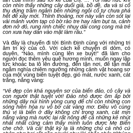
tàn của mình sau lời kể của chị. … Tôi nao nức khi
còn nhìn thấy những cây duối già, bồ đề, đa và si cổ
thụ đứng trầm ngâm bên những ngôi cổ tự chưa phá
hết để xây mới. Thỉnh thoảng, nơi này vẫn còn sót lại
vài mảnh vườn tạp có bờ rào tre hay râm bụt ta, cánh
đơn nở đỏ, rung rinh chiếc nhụy dài cong cong mà trẻ
con xưa hay dán vào mặt làm râu.”
Và đây là chuyến đi tới Bình Định cùng với những tri
âm tri kỷ của cô. Với cách kể chuyện dí dỏm, có
duyên, “Nào, mình cùng lên xe buýt!” đã làm cho
người đọc thêm yêu quê hương mình, muốn ngay lập
tức khoác ba lô lên đường, đến tận nơi, để tận mắt
ngắm nghía chiêm ngưỡng những cảnh vật hoang sơ
của một vùng biển tuyệt đẹp, gió mát, nước xanh, cát
trắng, nắng vàng:
“Vẻ đẹp còn khá nguyên sơ của biển đảo, cỏ cây và
con người thật tuyệt vời! Đảo nhỏ được ôm ấp bởi
những dãy núi hình vòng cung để chỉ còn những con
sóng hiền hòa ru vỗ bờ cát vàng mơ. Điều vô cùng
thú vị là biển ở đây không chỉ trong xanh, cát mịn
nắng vàng mà nước lại rất nông để cả những kẻ nhút
nhát nhất cũng cảm thấy mình luôn được Mẹ Biển
che chở. Và cá! thật kỳ lạ là những chú cá nhỏ cứ