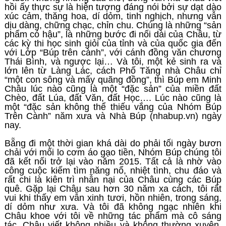
hồi ấy thực sự là hiện tượng đáng nói bởi sự dạt dào
xúc cảm, thăng hoa, dí dỏm, tinh nghịch, nhưng vẫn
dịu dàng, chững chạc, chỉn chu. Chúng là những “sản
phẩm có hậu”, là những bước đi nối dài của Châu, từ
các kỳ thi học sinh giỏi của tỉnh và của quốc gia đến
với Lớp “Búp trên cành”, với cánh đồng văn chương
Thái Bình, và ngược lại… Và tôi, một kẻ sinh ra và
lớn lên từ Làng Lác, cách Phố Tăng nhà Châu chỉ
“một con sông và mấy quãng đồng”, thì Búp em Minh
Châu lúc nào cũng là một “đặc sản” của miền đất
Chèo, đất Lúa, đất Văn, đất Học…. Lúc nào cũng là
một “đặc sản không thể thiếu vắng của Nhóm Búp
Trên Cành” năm xưa và Nhà Búp (nhabup.vn) ngày
nay.
Bẵng đi một thời gian khá dài do phải tối ngày bươn
chải với mối lo cơm áo gạo tiền, Nhóm Búp chúng tôi
đã kết nối trở lại vào năm 2015. Tất cả là nhờ vào
công cuộc kiếm tìm năng nổ, nhiệt tình, chu đáo và
rất chi là kiên trì nhẫn nại của Châu cùng các Búp
quê. Gặp lại Châu sau hơn 30 năm xa cách, tôi rất
vui khi thấy em vẫn xinh tươi, hồn nhiên, trong sáng,
dí dỏm như xưa. Và tôi đã không ngạc nhiên khi
Châu khoe với tôi về những tác phẩm mà cô sáng
tác. Châu viết không nhiều và không thường xuyên.