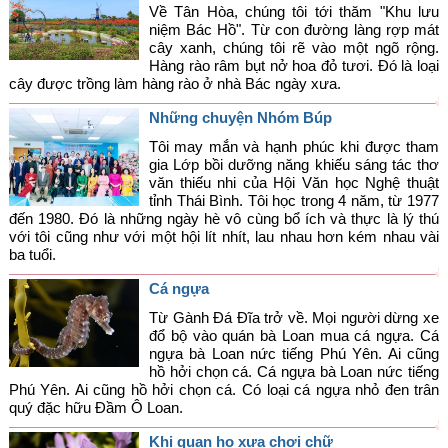
Về Tân Hòa, chúng tôi tới thăm "Khu lưu
Góc chia sẻ
niệm Bác Hồ". Từ con đường làng rợp mát
cây xanh, chúng tôi rẽ vào một ngõ rộng.
Liên hệ
Hàng rào râm bụt nở hoa đỏ tươi. Đó là loại
cây được trồng làm hàng rào ở nhà Bác ngày xưa.
Tìm kiếm
Những chuyện Nhóm Búp
Tôi may mắn và hạnh phúc khi được tham
gia Lớp bồi dưỡng năng khiếu sáng tác thơ
văn thiếu nhi của Hội Văn học Nghệ thuật
tỉnh Thái Bình. Tôi học trong 4 năm, từ 1977
đến 1980. Đó là những ngày hè vô cùng bổ ích và thực là lý thú
với tôi cũng như với một hội lít nhít, lau nhau hơn kém nhau vài
ba tuổi.
Cá ngựa
Từ Gành Đá Đĩa trở về. Mọi người dừng xe
đổ bộ vào quán bà Loan mua cá ngựa. Cá
ngựa bà Loan nức tiếng Phú Yên. Ai cũng
hồ hởi chọn cá. Cá ngựa bà Loan nức tiếng
Phú Yên. Ai cũng hồ hởi chọn cá. Có loại cá ngựa nhỏ đen trân
quý đặc hữu Đầm Ô Loan.
Khi quan họ xưa chơi chữ