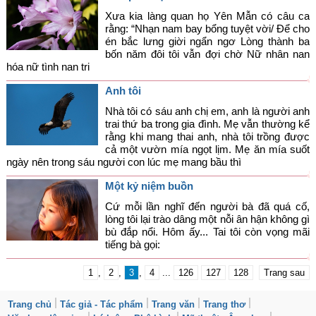
Xưa kia làng quan họ Yên Mẫn có câu ca
rằng: “Nhạn nam bay bổng tuyệt vời/ Để cho
én bắc lưng giời ngẩn ngơ Lòng thành ba
bốn năm đôi tôi vẫn đợi chờ Nữ nhân nan
hóa nữ tình nan tri
Anh tôi
Nhà tôi có sáu anh chị em, anh là người anh
trai thứ ba trong gia đình. Mẹ vẫn thường kể
rằng khi mang thai anh, nhà tôi trồng được
cả một vườn mía ngọt lịm. Mẹ ăn mía suốt
ngày nên trong sáu người con lúc mẹ mang bầu thì
Một kỷ niệm buồn
Cứ mỗi lần nghĩ đến người bà đã quá cố,
lòng tôi lại trào dâng một nỗi ân hận không gì
bù đắp nổi. Hôm ấy... Tai tôi còn vọng mãi
tiếng bà gọi:
1
,
2
,
3
,
4
...
126
127
128
Trang sau
Trang chủ
Tác giả - Tác phẩm
Trang văn
Trang thơ