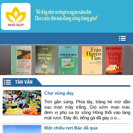
"Về đây nhé ơi duyên ngàn năm đợi
Cho cuộc đời mãi đáng sống đáng yêu!"
Trang Chủ
Giới thiệu
Tác giả - Tác phẩm
Trang văn
▼
TẢN VĂN
Trang thơ
Tản Văn
▼
Chợ vùng đay
Văn học dân gian
Truyện ngắn
Sáng tác
Trời gần sáng. Phía tây, trăng hè mờ dần
sau màn mây trắng. Gió sớm man mác
đem vị phù sa từ sông Hồng thổi vào làng
Lý luận - Phê bình
Thể ký
Dịch thơ
mát rượi. Đây đó, tiếng gà đã gáy o o…
Mỹ thuật - Âm nhạc
Một chiều nơi Bác đã qua