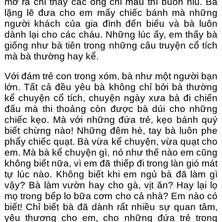
mở ra chỉ thấy các ống chỉ màu thì buồn hiu. Bà 
lặng lẽ đưa cho em mấy chiếc bánh mà những 
người khách của gia đình đến biếu và bà luôn 
dành lại cho các cháu. Những lúc ấy, em thấy bà 
giống như bà tiên trong những câu truyện cổ tích 
mà bà thường hay kể. 
Với đám trẻ con trong xóm,
bà như một người bạn 
lớn. Tất cả đều yêu bà không chỉ bởi bà thường 
kể chuyện cổ tích, chuyện ngày xưa bà đi chiến 
đấu mà thi thoảng còn được bà dúi cho những 
chiếc kẹo. Mà với những đứa trẻ, kẹo bánh quý 
biết chừng nào! Những đêm hè, tay bà luôn phe 
phẩy chiếc quạt. Bà vừa kể chuyện, vừa quạt cho 
em. Mà bà kể chuyện gì, nó như thế nào em cũng 
không biết nữa, vì em đã thiếp đi trong làn gió mát 
tự lúc nào. Không biết khi em ngủ bà đã làm gì 
vậy? Bà làm vườn hay cho gà, vịt ăn? Hay lại lọ 
mọ trong bếp lo bữa cơm cho cả nhà? Em nào có 
biết! Chỉ biết bà đã dành rất nhiều sự quan tâm, 
yêu thương cho em, cho những đứa trẻ trong 