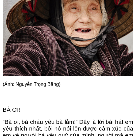
Góc chia sẻ
Liên hệ
Tìm kiếm
(Ảnh: Nguyễn Trọng Bằng)
BÀ ƠI! 
“Bà ơi, bà cháu yêu bà lắm!” Đây là lời bài hát em 
yêu thích nhất, bởi nó nói lên được cảm xúc của 
em về người bà yêu quý của mình, người mà em 