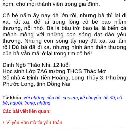
xóm, cho mọi thành viên trong gia đình. 
Cô bé năm ấy nay đã lớn rồi, nhưng bà thì lại đi 
xa, rất xa, để lại trong lòng cô bé bao niềm 
thương, nỗi nhớ. Bà là bầu trời bao la, là biển cả 
mênh mông với những con sóng dạt dào yêu 
thương. Nhưng con sóng ấy nay đã xa, xa lắm 
rồi! Dù bà đã đi xa, nhưng hình ảnh thân thương 
của bà vẫn mãi ở lại trong tim cô bé!
Đinh Ngô Thảo Nhi, 12 tuổi
Học sinh Lớp 7A6 trường THCS Thác Mơ
Số nhà 4 Đinh Tiên Hoàng, Long Thủy 3, Phường 
Phước Long, tỉnh Đồng Nai
Từ khóa:
với những
,
của bà
,
cho em
,
kể chuyện
,
bà đã
,
cô
bé
,
người
,
trong
,
những
Các bài viết liên quan:
Vì yêu Văn mà tôi yêu Toán