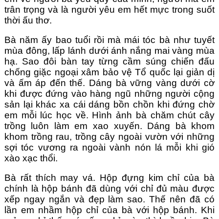
trân trọng và là người yêu em hết mực trong suốt 
thời ấu thơ.
Bà năm ấy bao tuổi rồi mà mái tóc bà như tuyết 
mùa đông, lấp lánh dưới ánh nắng mai vàng mùa 
hạ. Sao đôi bàn tay từng cầm súng chiến đấu 
chống giặc ngoại xâm bảo vệ Tổ quốc lại giản dị 
và ấm áp đến thế. Dáng bà vững vàng dưới cờ 
khi được đứng vào hàng ngũ những người cộng 
sản lại khác xa cái dáng bồn chồn khi đứng chờ 
em mỗi lúc học về. Hình ảnh bà chăm chút cây 
trồng luôn làm em xao xuyến. Dáng bà khom 
khom trồng rau, trồng cây ngoài vườn với những 
sợi tóc vương ra ngoài vành nón lá mỗi khi gió 
xào xạc thổi. 
Bà rất thích may vá. Hộp đựng kim chỉ của bà 
chính là hộp bánh đã dùng với chỉ đủ màu được 
xếp ngay ngắn và đẹp làm sao. Thế nên đã có 
lần em nhầm hộp chỉ của bà với hộp bánh. Khi 