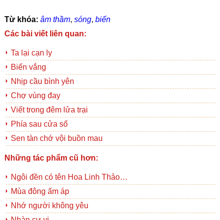
Từ khóa:
âm thầm
,
sóng
,
biển
Các bài viết liên quan:
Ta lại cạn ly
Biển vắng
Nhịp cầu bình yên
Chợ vùng đay
Viết trong đêm lửa trại
Phía sau cửa sổ
Sen tàn chớ vội buồn mau
Những tác phẩm cũ hơn:
Ngôi đền có tên Hoa Linh Thảo…
Mùa đông ấm áp
Nhớ người không yêu
Nhàn cư vi