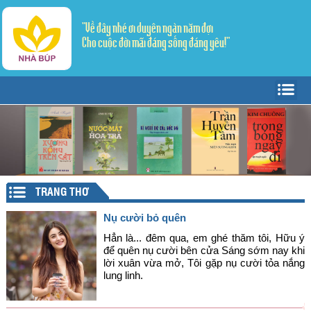
"Về đây nhé ơi duyên ngàn năm đợi
Cho cuộc đời mãi đáng sống đáng yêu!"
Trang Chủ
Giới thiệu
Tác giả - Tác phẩm
Trang văn
▼
TRANG THƠ
Trang thơ
Tản Văn
▼
Nụ cười bỏ quên
Văn học dân gian
Truyện ngắn
Sáng tác
Hẳn là... đêm qua, em ghé thăm tôi, Hữu ý
để quên nụ cười bên cửa Sáng sớm nay khi
lời xuân vừa mở, Tôi gặp nụ cười tỏa nắng
Lý luận - Phê bình
Thể ký
Dịch thơ
lung linh.
Mỹ thuật - Âm nhạc