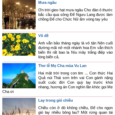
Mưa ngâu
Góc chia sẻ
Ơn trời gieo hạt mưa ngâu Cho đàn ô thước
bắc cầu qua sông Để Ngưu Lang được làm
Liên hệ
chồng Để cho Chức Nữ ấm vòng tay yêu
Tìm kiếm
Vô đề
Anh vẫn bảo tháng ngày là vô tận Nên cuối
đường mãi nở một nhành hoa Em vẫn thích
biển thì rất bao la Níu mây trắng điệp vào
lòng biển cả.
Thơ lễ Mẹ Cha mùa Vu Lan
Hai mặt trời trong con tim ... Con thức Hai
Quả núi Thái sơn trên vai Con gánh nặng
suốt cuộc đời Con quỳ lạy trước khói
nhang, hương án Con nghìn lần khóc gọi Mẹ
Cha ơi
Lay trong gió chiều
Chiều còn ở đó không chiều, Để cho ngọn
gió lay nhiều bông lau? Một rừng quan tái