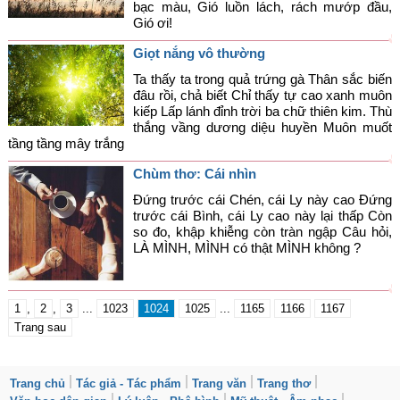
bạc màu, Gió luồn lách, rách mướp đầu,
Gió ơi!
Giọt nắng vô thường
Ta thấy ta trong quả trứng gà Thân sắc biến
đâu rồi, chả biết Chỉ thấy tự cao xanh muôn
kiếp Lấp lánh đỉnh trời ba chữ thiên kim. Thù
thắng vầng dương diệu huyền Muôn muốt
tầng tầng mây trắng
Chùm thơ: Cái nhìn
Đứng trước cái Chén, cái Ly này cao Đứng
trước cái Bình, cái Ly cao này lại thấp Còn
so đo, khập khiễng còn tràn ngập Câu hỏi,
LÀ MÌNH, MÌNH có thật MÌNH không ?
1
,
2
,
3
...
1023
1024
1025
...
1165
1166
1167
Trang sau
Trang chủ
Tác giả - Tác phẩm
Trang văn
Trang thơ