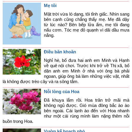
Góc chia sẻ
Mẹ tôi
Mặt trời vừa ló dạng, tôi tỉnh giấc. Nhìn sang
Liên hệ
bên cạnh cũng chẳng thấy mẹ. Mẹ đã dậy
từ lúc nào? Bên bếp lửa ấm, mẹ tôi đang
Tìm kiếm
nấu cơm. Tóc mẹ đỏ quạnh vì dãi dầu mưa
nắng.
Điều băn khoăn
Nghỉ hè, bố đưa hai anh em Minh và Hạnh
về quê nội chơi. Trước khi trở về Thị xã, bố
dặn anh em Minh ở nhà với ông bà phải
ngoan, giúp ông bà làm những việc vặt, nhất
là không được trèo cây và ra sông tắm.
Nỗi lòng của Hoa
Đã khuya lắm rồi. Hoa trăn trở mãi mà
không ngủ được. Gió mùa đông bắc ào ào
bên ngoài. Cái lạnh ào đến với Hoa nhanh
như một cái rùng mình làm nặng thêm nỗi
buồn trong Hoa.
Vườn kế hoạch nhỏ