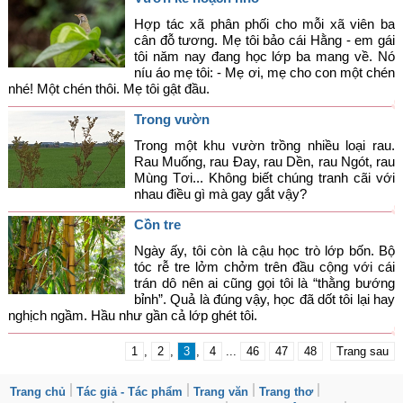
Hợp tác xã phân phối cho mỗi xã viên ba
cân đỗ tương. Mẹ tôi bảo cái Hằng - em gái
tôi năm nay đang học lớp ba mang về. Nó
níu áo mẹ tôi: - Mẹ ơi, mẹ cho con một chén
nhé! Một chén thôi. Mẹ tôi gật đầu.
Trong vườn
Trong một khu vườn trồng nhiều loại rau.
Rau Muống, rau Đay, rau Dền, rau Ngót, rau
Mùng Tơi... Không biết chúng tranh cãi với
nhau điều gì mà gay gắt vậy?
Cồn tre
Ngày ấy, tôi còn là cậu học trò lớp bốn. Bộ
tóc rễ tre lởm chởm trên đầu cộng với cái
trán dô nên ai cũng gọi tôi là “thằng bướng
bỉnh”. Quả là đúng vậy, học đã dốt tôi lại hay
nghịch ngầm. Hầu như gần cả lớp ghét tôi.
1
,
2
,
3
,
4
...
46
47
48
Trang sau
Trang chủ
Tác giả - Tác phẩm
Trang văn
Trang thơ