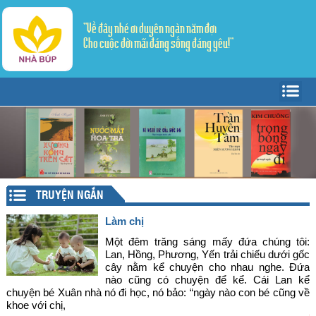
"Về đây nhé ơi duyên ngàn năm đợi
Cho cuộc đời mãi đáng sống đáng yêu!"
Trang Chủ
Giới thiệu
Tác giả - Tác phẩm
Trang văn
▼
TRUYỆN NGẮN
Trang thơ
Tản Văn
▼
Làm chị
Văn học dân gian
Truyện ngắn
Sáng tác
Một đêm trăng sáng mấy đứa chúng tôi:
Lan, Hồng, Phương, Yến trải chiếu dưới gốc
cây nằm kể chuyện cho nhau nghe. Đứa
Lý luận - Phê bình
Thể ký
Dịch thơ
nào cũng có chuyện để kể. Cái Lan kể
chuyện bé Xuân nhà nó đi học, nó bảo: “ngày nào con bé cũng về
Mỹ thuật - Âm nhạc
khoe với chị,