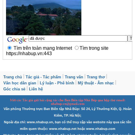
Tìm trên toàn mạng Internet
Tìm trong site
https://nhabup.vn:443
Trang chủ
Tác giả - Tác phẩm
Trang văn
Trang thơ
Văn học dân gian
Lý luận - Phê bình
Mỹ thuật - Âm nhạc
Góc chia sẻ
Liên hệ
M
ời các Tác giả gửi bài
cộng tác
cho Ban
B
iên tập Nhà Búp qua hộp thư email:
nhabup.vn@gmail.com
Văn phòng Thường trực Ban Biên tập Nhà Búp: Số 24, Lý Thường Kiệt, Q. Hoàn
Kiếm, TP. Hà Nội;
Ngoài địa chỉ: www.nhabup.vn, bạn có thể truy cập vào website này qua các tên
miền quen thuộc: www.nhabup.net hoặc www.nhabup.com