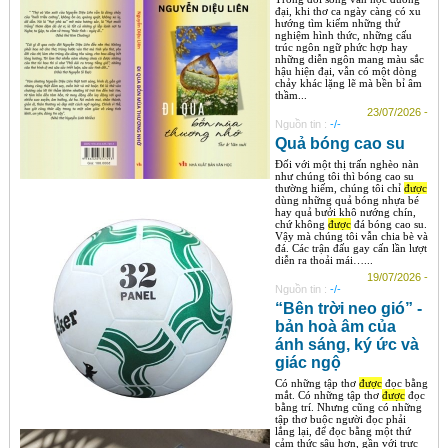
đại, khi thơ ca ngày càng có xu
hướng tìm kiếm những thử
nghiệm hình thức, những cấu
trúc ngôn ngữ phức hợp hay
những diễn ngôn mang màu sắc
hậu hiện đại, vẫn có một dòng
chảy khác lặng lẽ mà bền bỉ âm
thầm...
23/07/2026 -
Nguồn tin :
-/-
Quả bóng cao su
Đối với một thị trấn nghèo nàn
như chúng tôi thì bóng cao su
thường hiếm, chúng tôi chỉ
được
dùng những quả bóng nhựa bé
hay quả bưởi khô nướng chín,
chứ không
được
đá bóng cao su.
Vậy mà chúng tôi vẫn chia bè và
đá. Các trận đấu gay cấn lần lượt
diễn ra thoải mái…...
19/07/2026 -
Nguồn tin :
-/-
“Bên trời neo gió” -
bản hoà âm của
ánh sáng, ký ức và
giác ngộ
Có những tập thơ
được
đọc bằng
mắt. Có những tập thơ
được
đọc
bằng trí. Nhưng cũng có những
tập thơ buộc người đọc phải
lắng lại, để đọc bằng một thứ
cảm thức sâu hơn, gần với trực