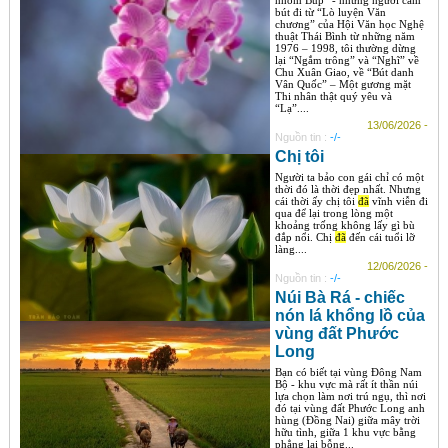
nhóm Búp” - những người cầm
bút đi từ “Lò luyện Văn
chương” của Hội Văn học Nghệ
thuật Thái Bình từ những năm
1976 – 1998, tôi thường dừng
lại “Ngắm trông” và “Nghĩ” về
Chu Xuân Giao, về “Bút danh
Vân Quốc” – Một gương mặt
Thi nhân thật quý yêu và
“Lạ”....
13/06/2026 -
Nguồn tin :
-/-
Chị tôi
Người ta bảo con gái chỉ có một
thời đó là thời đẹp nhất. Nhưng
cái thời ấy chị tôi
đã
vĩnh viễn đi
qua để lại trong lòng một
khoảng trống không lấy gì bù
đắp nổi. Chị
đã
đến cái tuổi lỡ
làng....
12/06/2026 -
Nguồn tin :
-/-
Núi Bà Rá - chiếc
nón lá khổng lồ của
vùng đất Phước
Long
Bạn có biết tại vùng Đông Nam
Bộ - khu vực mà rất ít thần núi
lựa chọn làm nơi trú ngụ, thì nơi
đó tại vùng đất Phước Long anh
hùng (Đồng Nai) giữa mây trời
hữu tình, giữa 1 khu vực bằng
phẳng lại bỗng...