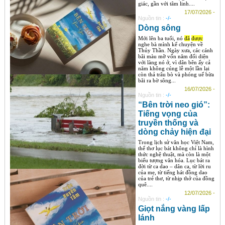
giác, gần với tâm linh....
17/07/2026 -
Nguồn tin :
-/-
Dòng sông
Mới lên ba tuổi, nó
đã
được
nghe bà mình kể chuyện về
Thủy Thần. Ngày xưa, các cánh
bãi màu mỡ vốn năm đối diện
với làng nó ở, vì dân bên ấy cả
năm không cúng lễ một lần lại
còn thả trâu bò và phóng uế bừa
bãi ra bờ sông...
16/07/2026 -
Nguồn tin :
-/-
“Bên trời neo gió”:
Tiếng vọng của
truyền thống và
dòng chảy hiện đại
Trong lịch sử văn học Việt Nam,
thể thơ lục bát không chỉ là hình
thức nghệ thuật, mà còn là một
biểu tượng văn hóa. Lục bát ra
đời từ ca dao – dân ca, từ lời ru
của mẹ, từ tiếng hát đồng dao
của trẻ thơ, từ nhịp thở của đồng
quê....
12/07/2026 -
Nguồn tin :
-/-
Giọt nắng vàng lấp
lánh