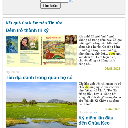
Góc chia sẻ
Liên hệ
Kết quả tìm kiếm trên Tin tức
Tìm kiếm
Đêm trở thành tri kỷ
Kìa anh! Cô gọi "anh"người
không có trong đêm này. Cô gọi
một người vắng mặt. Mối tình
sống bằng ký ức. Cô sống bằng
trí tưởng tượng. Yêu thương,
nhớ nhung, chờ đợi…
được
gửi
vào đêm tối. Đêm hiện diện,
chuyển động và đồng hành
cùng cô....
05/08/2026 -
Nguồn tin :
-/-
Tên địa danh trong quan họ cổ
Các liền anh liền chị quan họ cổ
chắc
đã
từng nghe qua các câu
như “Ai ra Kẻ Chợ”, “Kẻ Nía
Đông Hồ”, hay là “Sông hời
sông hỡi tình sông” trong đó có
câu “bắt đò Kẻ Cháy qua sông
Sáu Đầu”....
30/07/2026 -
Nguồn tin :
-/-
Kỷ niệm lần đầu
đến Chùa Keo