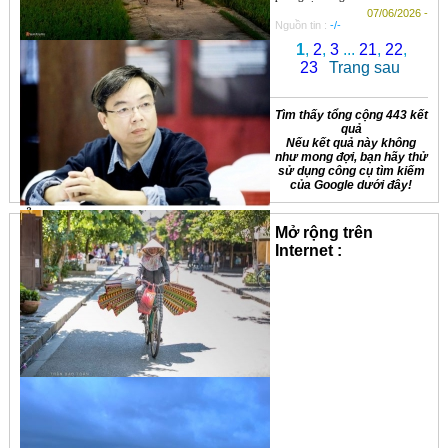
07/06/2026 -
Nguồn tin :
-/-
1
,
2
,
3
...
21
,
22
,
23
Trang sau
Tìm thấy tổng cộng 443 kết
quả
Nếu kết quả này không
như mong đợi, bạn hãy thử
sử dụng công cụ tìm kiếm
của Google dưới đây!
Mở rộng trên
Internet :