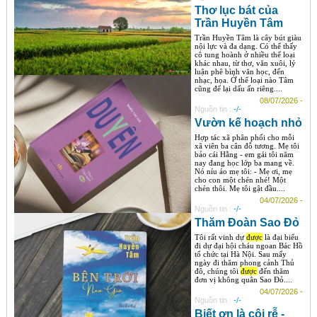
Thơ lục bát của
Trần Huyền Tâm
Trần Huyền Tâm là cây bút giàu
nội lực và đa dạng. Có thể thấy
cô tung hoành ở nhiều thể loại
khác nhau, từ thơ, văn xuôi, lý
luận phê bình văn học, đến
nhạc, họa. Ở thể loại nào Tâm
cũng để lại dấu ấn riêng....
08/07/2026 -
Nguồn tin :
-/-
Vườn kế hoạch nhỏ
Hợp tác xã phân phối cho mỗi
xã viên ba cân đỗ tương. Mẹ tôi
bảo cái Hằng - em gái tôi năm
nay đang học lớp ba mang về.
Nó níu áo mẹ tôi: - Mẹ ơi, mẹ
cho con một chén nhé! Một
chén thôi. Mẹ tôi gật đầu....
04/07/2026 -
Nguồn tin :
-/-
Thăm Đoàn Sao Đỏ
Tôi rất vinh dự
được
là đại biểu
đi dự đại hội cháu ngoan Bác Hồ
tổ chức tại Hà Nội. Sau mấy
ngày đi thăm phong cảnh Thủ
đô, chúng tôi
được
đến thăm
đơn vị không quân Sao Đỏ....
04/07/2026 -
Nguồn tin :
-/-
Biết ơn là cội rễ -