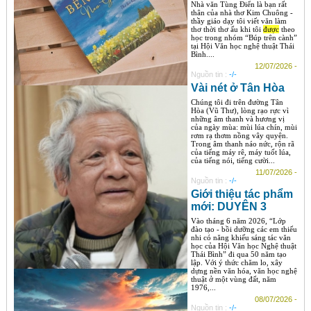
Nhà văn Tùng Điển là bạn rất
thân của nhà thơ Kim Chuông -
thầy giáo dạy tôi viết văn làm
thơ thời thơ ấu khi tôi
được
theo
học trong nhóm “Búp trên cành”
tại Hội Văn học nghệ thuật Thái
Bình....
12/07/2026 -
Nguồn tin :
-/-
Vài nét ở Tân Hòa
Chúng tôi đi trên đường Tân
Hòa (Vũ Thư), lòng rạo rực vì
những âm thanh và hương vị
của ngày mùa: mùi lúa chín, mùi
rơm rạ thơm nồng vây quyện.
Trong âm thanh náo nức, rộn rã
của tiếng máy rê, máy tuốt lúa,
của tiếng nói, tiếng cười...
11/07/2026 -
Nguồn tin :
-/-
Giới thiệu tác phẩm
mới: DUYÊN 3
Vào tháng 6 năm 2026, “Lớp
đào tạo - bồi dưỡng các em thiếu
nhi có năng khiếu sáng tác văn
học của Hội Văn học Nghệ thuật
Thái Bình” đi qua 50 năm tạo
lập. Với ý thức chăm lo, xây
dựng nền văn hóa, văn học nghệ
thuật ở một vùng đất, năm
1976,...
08/07/2026 -
Nguồn tin :
-/-