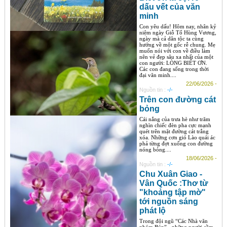
dấu vết của văn
minh
Con yêu dấu! Hôm nay, nhân kỷ
niệm ngày Giỗ Tổ Hùng Vương,
ngày mà cả dân tộc ta cùng
hướng về một gốc rễ chung. Mẹ
muốn nói với con về điều làm
nên vẻ đẹp sâu xa nhất của một
con người: LÒNG BIẾT ƠN.
Các con đang sống trong thời
đại văn minh....
22/06/2026 -
Nguồn tin :
-/-
Trên con đường cát
bỏng
Cái nắng của trưa hè như trăm
nghìn chiếc đèn pha cực mạnh
quét trên mặt đường cát trắng
xóa. Những cơn gió Lào quái ác
phả từng đợt xuống con đường
nóng bỏng....
18/06/2026 -
Nguồn tin :
-/-
Chu Xuân Giao -
Vân Quốc :Thơ từ
"khoảng tập mờ"
tới nguồn sáng
phát lộ
Trong đội ngũ “Các Nhà văn