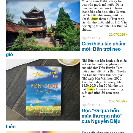
Mùa hè năm 1984, khi ấy tôi
vừa tròn mười một tuổi. Đó là
mùa hè đầu tiên sau khi hoàn
thành bậc tiểu học, cũng là mùa
hè đặc biệt nhất trong tuổi thơ
khi tôi
được
tham dự Trại sáng
tác văn thơ thiếu nhi do Hội Văn
học Nghệ thuật tỉnh Thái Bình tổ
chức....
26/07/2026 -
Nguồn tin :
-/-
Giới thiệu tác phẩm
mới: Bên trời neo
gió
Nhà Búp xin hân hạnh giới thiệu
với các bạn một tác phẩm mới
của nhà thơ Trần Huyền Tâm -
một thành viên Nhà Búp: Tuyển
thơ Lục bát “Bên trời neo gió” -
Nhà xuất bản Văn học, 2026.
Tác phẩm dày 160 trang, khổ
14,5x20.5 gồm 50 bài thơ lục
bát
được
chị tuyển chọn trong
suốt quá trình 50 năm sáng
tác......
26/07/2026 -
Nguồn tin :
-/-
Đọc "Đi qua bốn
mùa thương nhớ"
của Nguyễn Diệu
Liên
Trong đời sống văn học đương