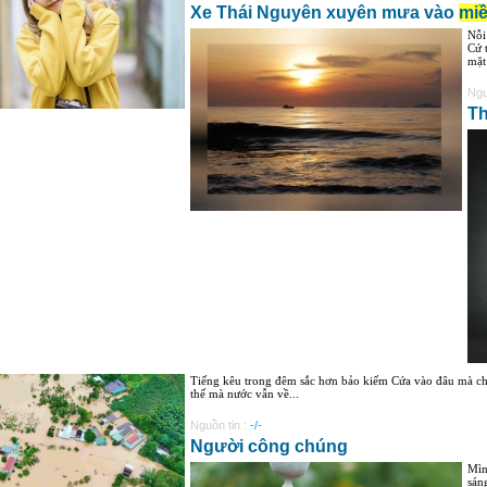
Xe Thái Nguyên xuyên mưa vào
mi
Nỗi
Cứ 
mặt
Ngu
T
Tiếng kêu trong đêm sắc hơn bảo kiếm Cứa vào đâu mà ch
thế mà nước vẫn về...
Nguồn tin :
-/-
Người công chúng
Mìn
sán