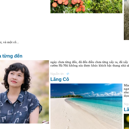
, và một cô...
 từng đến
ngày chưa từng đến, đã đến điều chưa từng xẩy ra, đã xẩy
cườm Hà Nhì không níu được khúc khích bậc thang nhà sà
Nguồn tin :
-/-
Lăng Cô
Mìn
ngư
nhẹ
dọn.
Ngu
Lã