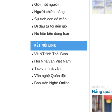
Gửi một người
Người chiến thắng
Sự tích con dế mèn
Đi đâu từ tối đến giờ
Nụ hôn bên dòng Isar
KẾT NỐI LINK
VHNT tỉnh Thái Bình
Hội Nhà văn Việt Nam
Tạp chí nhà văn
Văn nghệ Quân đội
Báo Văn Nghệ Online
Nguồn tin :
-/-
Nắng quái