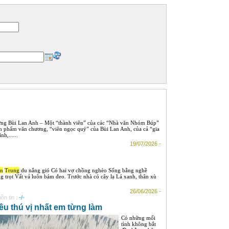
mừng Bùi Lan Anh – Một “thành viên” của các “Nhà văn Nhóm Búp”
 ấn phẩm văn chương, “viên ngọc quý” của Bùi Lan Anh, của cả “gia
h,......
19/07/2026 -
n
Trung
du nắng gió Có hai vợ chồng nghèo Sống bằng nghề
ng trọt Vất vả luôn bám đeo. Trước nhà có cây lạ Lá xanh, thân xù
26/06/2026 -
ồn tin :
-/-
ều thú vị nhất em từng làm
Có những mối
tình không bắt