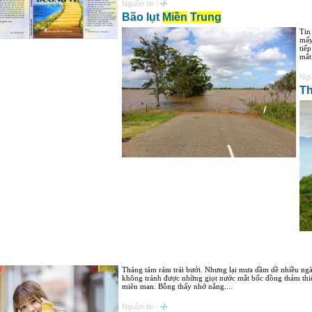
Nguồn tin :
-/-
Bão lụt
Miền
Trung
Tin
mấy
tiế
mắt
Ngu
T
Tháng tám rám trái bưởi. Nhưng lại mưa dầm dề nhiều ngày
không tránh được những giọt nước mắt bốc đồng thảm thiế
miên man. Bỗng thấy nhớ nắng....
Nguồn tin :
-/-