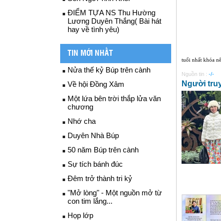
ĐIỂM TỰA NS Thu Hường
Lương Duyên Thắng( Bài hát
hay về tình yêu)
TIN MỚI NHẤT
tuổi nhất khóa nê
Nửa thế kỷ Búp trên cành
Nguồn tin :
-/-
Người tru
Về hội Đồng Xâm
Một lứa bên trời thắp lửa văn
chương
Nhớ cha
Duyên Nhà Búp
50 năm Búp trên cành
Sự tích bánh đúc
Đêm trở thành tri kỷ
"Mở lòng" - Một nguồn mở từ
con tim lắng...
Họp lớp