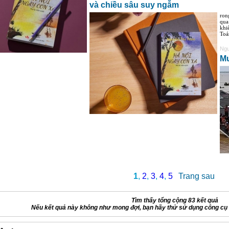
và chiều sâu suy ngẫm
ron
qua
khi
Toá
Ngu
M
1
,
2
,
3
,
4
,
5
Trang sau
Tìm thấy tổng cộng 83 kết quả
Nếu kết quả này không như mong đợi, bạn hãy thử sử dụng công cụ 