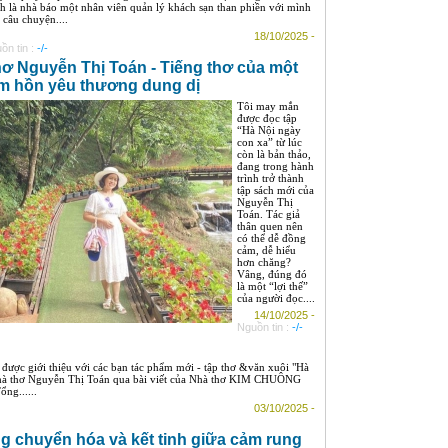
h là nhà báo một nhân viên quản lý khách sạn than phiền với mình
 câu chuyện....
18/10/2025 -
ồn tin :
-/-
ơ Nguyễn Thị Toán - Tiếng thơ của một
m hồn yêu thương dung dị
Tôi may mắn
được đọc tập
“Hà Nội ngày
con xa” từ lúc
còn là bản thảo,
đang trong hành
trình trở thành
tập sách mới của
Nguyễn Thị
Toán. Tác giả
thân quen nên
có thể dễ đồng
cảm, dễ hiểu
hơn chăng?
Vâng, đúng đó
là một “lợi thế”
của người đọc....
14/10/2025 -
Nguồn tin :
-/-
ược giới thiệu với các bạn tác phẩm mới - tập thơ &văn xuôi "Hà
 nhà thơ Nguyễn Thị Toán qua bài viết của Nhà thơ KIM CHUÔNG
ng......
03/10/2025 -
g chuyển hóa và kết tinh giữa cảm rung