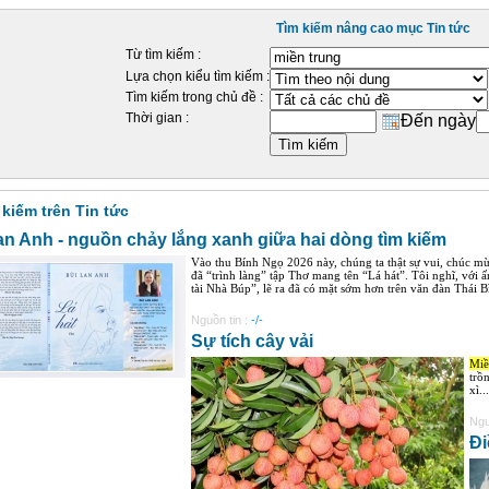
Tìm kiếm nâng cao mục Tin tức
Từ tìm kiếm :
Lựa chọn kiểu tìm kiếm :
Tìm kiếm trong chủ đề :
Thời gian :
Đến ngày
 kiếm trên Tin tức
an Anh - nguồn chảy lắng xanh giữa hai dòng tìm kiếm
Vào thu Bính Ngọ 2026 này, chúng ta thật sự vui, chúc 
đã “trình làng” tập Thơ mang tên “Lá hát”. Tôi nghĩ, với
tài Nhà Búp”, lẽ ra đã có mặt sớm hơn trên văn đàn Thái Bìn
Nguồn tin :
-/-
Sự tích cây vải
Miề
trồ
xì...
Ngu
Đi