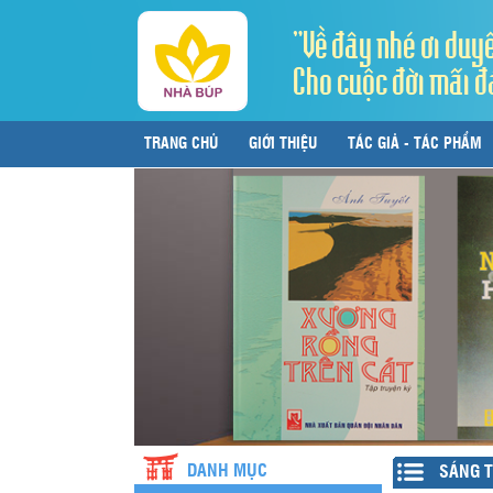
"Về đây nhé ơi duy
Cho cuộc đời mãi đ
TRANG CHỦ
GIỚI THIỆU
TÁC GIẢ - TÁC PHẨM
LIÊN HỆ
DANH MỤC
SÁNG T