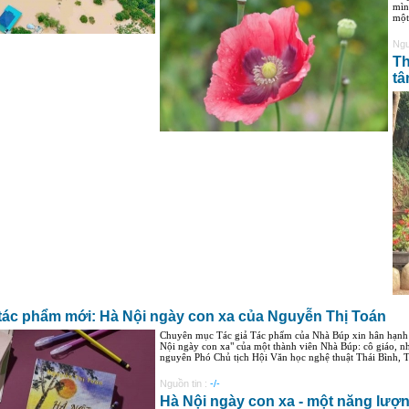
mìn
một
Ngu
Th
tâ
 tác phẩm mới: Hà Nội ngày con xa của Nguyễn Thị Toán
Chuyên mục Tác giả Tác phẩm của Nhà Búp xin hân hạnh đ
Nội ngày con xa" của một thành viên Nhà Búp: cô giáo,
nguyên Phó Chủ tịch Hội Văn học nghệ thuật Thái Bình, Tổ
Nguồn tin :
-/-
Hà Nội ngày con xa - một năng lượn