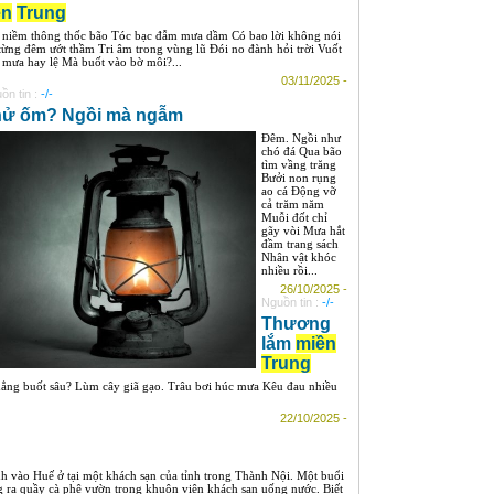
ền
Trung
 niềm thông thốc bão Tóc bạc đẫm mưa dầm Có bao lời không nói
từng đêm ướt thầm Tri âm trong vùng lũ Đói no đành hỏi trời Vuốt
 mưa hay lệ Mà buốt vào bờ môi?...
03/11/2025 -
ồn tin :
-/-
hử ốm? Ngồi mà ngẫm
Đêm. Ngồi như
chó đá Qua bão
tìm vầng trăng
Bưởi non rụng
ao cá Động vỡ
cả trăm năm
Muỗi đốt chỉ
gãy vòi Mưa hắt
đầm trang sách
Nhân vật khóc
nhiều rồi...
26/10/2025 -
Nguồn tin :
-/-
Thương
lắm
miền
Trung
ẳng buốt sâu? Lùm cây giã gạo. Trâu bơi húc mưa Kêu đau nhiều
22/10/2025 -
h vào Huế ở tại một khách sạn của tỉnh trong Thành Nội. Một buổi
g ra quầy cà phê vườn trong khuôn viên khách sạn uống nước. Biết