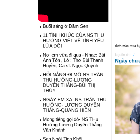
Buổi sáng ở Đầm Sen
11 TÌNH KHÚC CỦA NS THU
HƯỜNG VIẾT VỀ TÌNH YÊU
LỨA ĐÔI
dưới màn mưa bụi
Nơi em vừa đi qua - Nhạc: Bùi
Nguồn tin :
-/-
Anh Tôn , Lời: Thơ Bùi Thanh
Ngày chưa
Huyền, Ca sĩ: Ngọc Quỳnh
HỎI NẮNG ĐI MÔ-NS TRẦN
THU HƯỜNG-LƯƠNG
DUYÊN THẮNG-BÙI THỊ
THÚY
NGÀY EM XA- NS TRẦN THU
HƯỜNG- LƯƠNG DUYÊN
THẮNG-QUANG HIỀN
Mong tiếng gọi đò- NS THu
Hường-Lương Duyên Thắng-
Vân Khánh
Sen Ngời Tinh Khôi