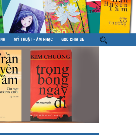
ÌNH
MỸ THUẬT - ÂM NHẠC
GÓC CHIA SẺ