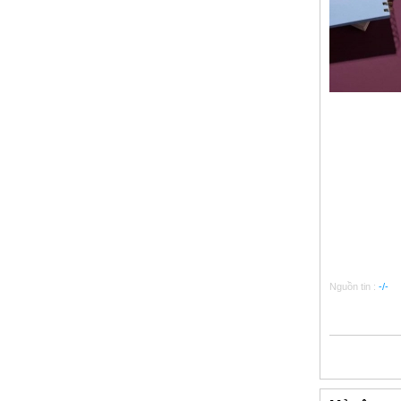
Nguồn tin :
-/-