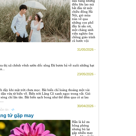
đầu bằng những
điều lớn lao mà
bắt đầu từ một
chiều đông Hà
Nội, gió mùa
tràn về qua
những con phố
đầy lá sấu rơi,
một chàng sinh
viên nghèo ôm
chồng giáo trình
cũ bước vội
31/05/2026 -
 ra thị xã chênh vênh sườn dốc sông Đà bươn bả về xuôi những hạt
n...
23/05/2026 -
h dậy khi mặt trời chưa mọc. Bãi biển chỉ loáng thoáng một vài
 dân vừa từ biển về. Biển trời Lăng Cô xanh ngọc trong vắt. Gió
 sóng chỉ lăn tăn. Bãi biển sạch bong như thể đêm qua có ai lau
...
30/04/2026 -
ồn tin :
-/-
ng tử gặp may
Hắn là kẻ ưa
bông phèng
nhưng bù lại
gặp nhiều may