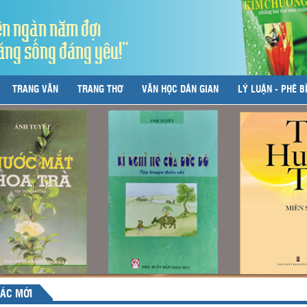
ên ngàn năm đợi
áng sống đáng yêu!"
TRANG VĂN
TRANG THƠ
VĂN HỌC DÂN GIAN
LÝ LUẬN - PHÊ B
ÁC MỚI