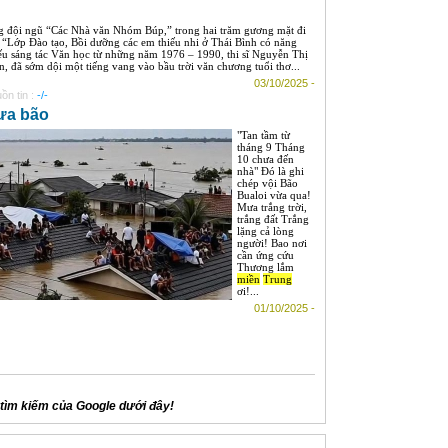
g đội ngũ “Các Nhà văn Nhóm Búp,” trong hai trăm gương mặt đi
 “Lớp Đào tạo, Bồi dưỡng các em thiếu nhi ở Thái Bình có năng
ếu sáng tác Văn học từ những năm 1976 – 1990, thi sĩ Nguyễn Thị
n, đã sớm dội một tiếng vang vào bầu trời văn chương tuổi thơ...
03/10/2025 -
ồn tin :
-/-
ưa bão
"Tan tầm từ
tháng 9 Tháng
10 chưa đến
nhà" Đó là ghi
chép vội Bão
Bualoi vừa qua!
Mưa trắng trời,
trắng đất Trắng
lặng cả lòng
người! Bao nơi
cần ứng cứu
Thương lắm
miền
Trung
ơi!...
01/10/2025 -
tìm kiếm của Google dưới đây!