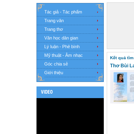
Tác giả - Tác phẩm
Trang văn
Trang thơ
Văn học dân gian
Lý luận - Phê bình
Mỹ thuật - Âm nhạc
Kết quả tìm
Góc chia sẻ
Thơ Bùi L
Giới thiệu
VIDEO