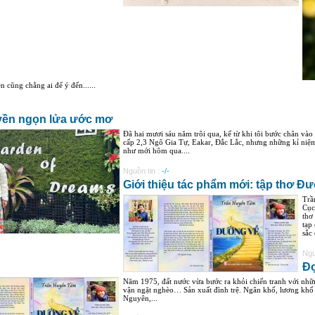
n cũng chẳng ai để ý đến......
yền ngọn lửa ước mơ
Đã hai mươi sáu năm trôi qua, kể từ khi tôi bước chân và
cấp 2,3 Ngô Gia Tự, Eakar, Đắc Lắc, nhưng những kỉ niệm 
như mới hôm qua....
Nguồn tin :
-/-
Giới thiệu tác phẩm mới: tập thơ 
Trầ
Cục
thơ
tạp
sắc
Ngu
Đọ
Năm 1975, đất nước vừa bước ra khỏi chiến tranh với những
vận ngặt nghèo… Sản xuất đình trệ. Ngân khố, lương khố 
Nguyên,...