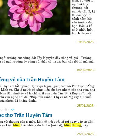
mắn. 16 tuổi lớ
ngớ vớ huy
chương, tốt
nghiệp cấp 3, kỳ
thi đại học lôi
xềnh xệch hắn
vào trường đại
học. Hắn là kẻ
nhút nhát, lười
học lại là kẻ ít
19/03/2026 -
o ngôi trường của vùng đất Tây Nguyên đầy nắng và gió - Trường
về ngôi trường ấy cùng với thầy cô và các bạn của tôi thì mãi mãi
06/02/2026 -
Đường về của Trần Huyền Tâm
n Thị Tâm tốt nghiệp Học viện Ngoại giao, làm tới Phó Cục trưởng
 Lãnh sự. Chị là người có sáng kiến tập hợp nhóm các nhà văn, nhà
 Nhà Búp thuở ấy và là chủ soái của diễn đàn “Nhà Búp.vn”, một
 chí văn nghệ nối dài “Búp trên cành”. Chị và những cây bút xuất
 của nhóm đã khẳng định......
25/01/2026 -
ồn tin :
-/-
c thơ Trần Huyền Tâm
 vết thương còn rỉ máu, kinh tế kiệt quệ, lại rơi ngay vào sự cấm
cạn kiệt.
Miền
Bắc không đủ bo bo (mì hạt),
Miền
Trung
, Tây
25/12/2025 -