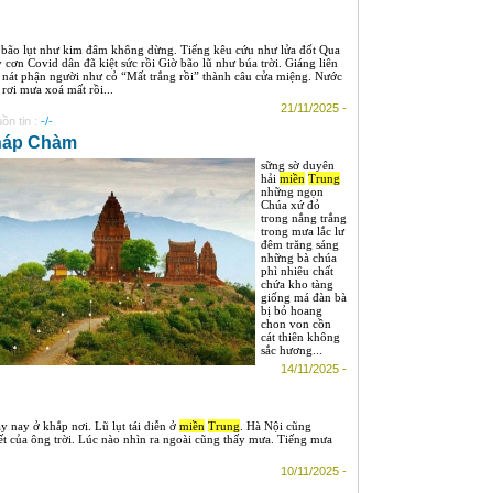
 bão lụt như kim đâm không dừng. Tiếng kêu cứu như lửa đốt Qua
 cơn Covid dân đã kiệt sức rồi Giờ bão lũ như búa trời. Giáng liên
p nát phận người như cỏ “Mất trắng rồi” thành câu cửa miệng. Nước
 rơi mưa xoá mất rồi...
21/11/2025 -
ồn tin :
-/-
háp Chàm
sững sờ duyên
hải
miền
Trung
những ngọn
Chúa xứ đỏ
trong nắng trắng
trong mưa lắc lư
đêm trăng sáng
những bà chúa
phì nhiêu chất
chứa kho tàng
giống má đàn bà
bị bỏ hoang
chon von cồn
cát thiên không
sắc hương...
14/11/2025 -
 nay ở khắp nơi. Lũ lụt tái diễn ở
miền
Trung
. Hà Nội cũng
t của ông trời. Lúc nào nhìn ra ngoài cũng thấy mưa. Tiếng mưa
10/11/2025 -