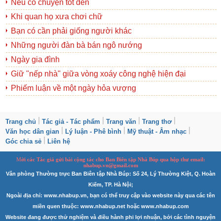
Nếu có chuyện tốt đến
Khi quan họ xưa chơi chữ
Bạn có cần phải giống người khác
Những người đàn bà bán ngô nướng
Ngày gia đình
Giữ "nếp nhà" giữa vòng xoáy công nghệ hiện đại
Phiếm luận về một ngày hỏa vượng
Trang chủ
Tác giả - Tác phẩm
Trang văn
Trang thơ
Văn học dân gian
Lý luận - Phê bình
Mỹ thuật - Âm nhạc
Góc chia sẻ
Liên hệ
M
ời các Tác giả gửi bài
cộng tác
cho Ban
B
iên tập Nhà Búp qua hộp thư email:
nhabup.vn@gmail.com
Văn phòng Thường trực Ban Biên tập Nhà Búp: Số 24, Lý Thường Kiệt, Q. Hoàn
Kiếm, TP. Hà Nội;
Ngoài địa chỉ: www.nhabup.vn, bạn có thể truy cập vào website này qua các tên
miền quen thuộc: www.nhabup.net hoặc www.nhabup.com
Website đang được thử nghiệm và điều hành phi lợi nhuận, bởi các tình nguyện