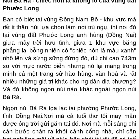
Núi Bà Rá - chiếc nón lá khổng lồ của vùng đất 
Phước Long
Bạn có biết tại vùng Đông Nam Bộ - khu vực mà 
rất ít thần núi lựa chọn làm nơi trú ngụ, thì nơi đó 
tại vùng đất Phước Long anh hùng (Đồng Nai) 
giữa mây trời hữu tình, giữa 1 khu vực bằng 
phẳng lại bỗng nhiên có "chiếc nón lá màu xanh" 
nhô lên và sừng sững đứng đó, dù chỉ cao 743m 
so với mực nước biển nhưng nó lại mang trong 
mình cả một trang sử hào hùng, văn hoá và rất 
nhiều những giá trị khác cho ng dân địa phương? 
Và đó không ngọn núi nào khác ngoài ngọn núi 
Bà Rá.
Ngọn núi Bà Rá tọa lạc tại phường Phước Long, 
tỉnh Đồng Nai.Nơi mà cả tuổi thơ tôi may mắn 
được ông trời gửi gắm tại đó. Nơi mà mỗi sáng chỉ 
cần bước chân ra khỏi cánh cổng nhà, chỉ cần 