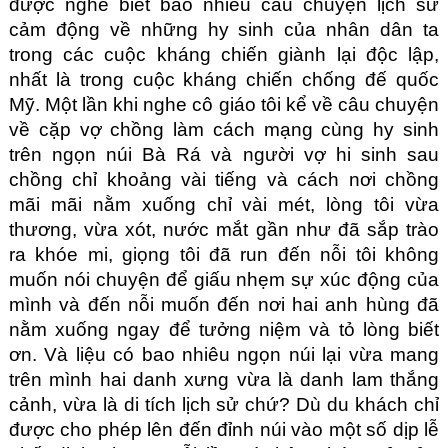
được nghe biết bao nhiêu câu chuyện lịch sử 
cảm động về những hy sinh của nhân dân ta 
trong các cuộc kháng chiến giành lại độc lập, 
nhất là trong cuộc kháng chiến chống đế quốc 
Mỹ. Một lần khi nghe cô giáo tôi kể về câu chuyện 
về cặp vợ chồng làm cách mạng cùng hy sinh 
trên ngọn núi Bà Rá và người vợ hi sinh sau 
chồng chỉ khoảng vài tiếng và cách nơi chồng 
mãi mãi nằm xuống chỉ vài mét, lòng tôi vừa 
thương, vừa xót, nước mắt gần như đã sắp trào 
ra khóe mi, giọng tôi đã run đến nỗi tôi không 
muốn nói chuyện để giấu nhẹm sự xúc động của 
mình và đến nỗi muốn đến nơi hai anh hùng đã 
nằm xuống ngay để tưởng niệm và tỏ lòng biết 
ơn. Và liệu có bao nhiêu ngọn núi lại vừa mang 
trên mình hai danh xưng vừa là danh lam thắng 
cảnh, vừa là di tích lịch sử chứ? Dù du khách chỉ 
được cho phép lên đến đỉnh núi vào một số dịp lễ 