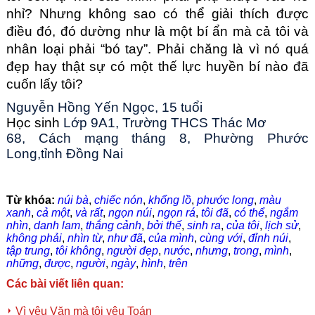
nhỉ? Nhưng không sao có thể giải thích được 
điều đó, đó dường như là một bí ẩn mà cả tôi và 
nhân loại phải “bó tay”. Phải chăng là vì nó quá 
đẹp hay thật sự có một thế lực huyền bí nào đã 
cuốn lấy tôi?
Nguyễn Hồng Yến Ngọc, 15 tuổi
Học sinh 
Lớp 9A1, Trường THCS Thác Mơ
68, Cách mạng tháng 8, Phường Phước 
Long,tỉnh Đồng Nai
Từ khóa:
núi bà
,
chiếc nón
,
khổng lồ
,
phước long
,
màu
xanh
,
cả một
,
và rất
,
ngọn núi
,
ngọn rá
,
tôi đã
,
có thể
,
ngắm
nhìn
,
danh lam
,
thắng cảnh
,
bởi thế
,
sinh ra
,
của tôi
,
lịch sử
,
không phải
,
nhìn từ
,
như đã
,
của mình
,
cùng với
,
đỉnh núi
,
tập trung
,
tôi không
,
người đẹp
,
nước
,
nhưng
,
trong
,
mình
,
những
,
được
,
người
,
ngày
,
hình
,
trên
Các bài viết liên quan:
Vì yêu Văn mà tôi yêu Toán