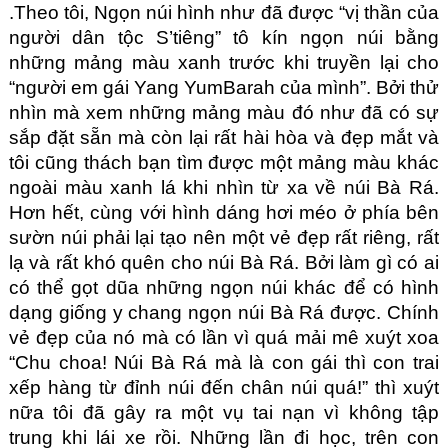
.Theo tôi, Ngọn núi hình như đã được “vị thần của 
người dân tộc S’tiêng” tô kín ngọn núi bằng 
những mảng màu xanh trước khi truyền lại cho 
“người em gái Yang YumBarah của mình”. Bởi thử 
nhìn mà xem những mảng màu đó như đã có sự 
sắp đặt sẵn mà còn lại rất hài hòa và đẹp mắt và 
tôi cũng thách bạn tìm được một mảng màu khác 
ngoài màu xanh lá khi nhìn từ xa về núi Bà Rá. 
Hơn hết, cùng với hình dáng hơi méo ở phía bên 
sườn núi phải lại tạo nên một vẻ đẹp rất riêng, rất 
lạ và rất khó quên cho núi Bà Rá. Bởi làm gì có ai 
có thể gọt dũa những ngọn núi khác để có hình 
dạng giống y chang ngọn núi Bà Rá được. Chính 
vẻ đẹp của nó mà có lần vì quá mải mê xuýt xoa 
“Chu choa! Núi Bà Rá mà là con gái thì con trai 
xếp hàng từ đỉnh núi đến chân núi quá!” thì xuýt 
nữa tôi đã gây ra một vụ tai nạn vì không tập 
trung khi lái xe rồi. Những lần đi học, trên con 