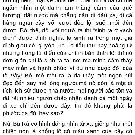
hơi nghiêng mặt về phía bên phải thì tôi đã có thể 
ngắm nhìn một danh lam thắng cảnh của quê 
hương, đất nước mà chẳng cần đi đâu xa, đi cả 
hàng ngàn cây số, vượt đèo lội suối mới đến 
được. Bởi thế, đối với người ta thì “sinh ra ở vạch 
đích” được định nghĩa là sinh ra trong một gia 
đình giàu có, quyền lực , là tiểu thư hay hoàng tử 
nhưng trong từ điển của chính bản thân tôi thì nó 
đơn giản chỉ là sinh ra tại nơi mà mình cảm thấy 
may mắn và hạnh phúc, ví dụ như cuộc đời của 
tôi vậy! Bởi mở mắt ra là đã thấy một ngọn núi 
đẹp đến say mê lòng người,mà nó còn là một di 
tích lịch sử được nhà nước, mọi người bảo tồn và 
rất rất nhiều người chấp nhận dành cả một ngày 
đi xe chỉ đến được đây, thì đó không phải là 
phước ba đời hay sao?
Núi Bà Rá có hình dáng nhìn từ xa giống như một 
chiếc nón lá khổng lồ có màu xanh của cây cỏ 