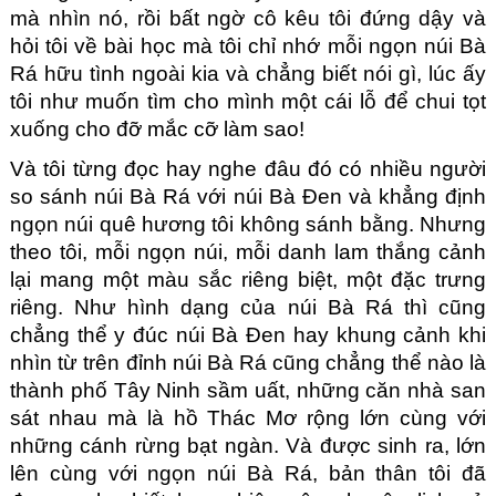
mà nhìn nó, rồi bất ngờ cô kêu tôi đứng dậy và 
hỏi tôi về bài học mà tôi chỉ nhớ mỗi ngọn núi Bà 
Rá hữu tình ngoài kia và chẳng biết nói gì, lúc ấy 
tôi như muốn tìm cho mình một cái lỗ để chui tọt 
xuống cho đỡ mắc cỡ làm sao!
Và tôi từng đọc hay nghe đâu đó có nhiều người 
so sánh núi Bà Rá với núi Bà Đen và khẳng định 
ngọn núi quê hương tôi không sánh bằng. Nhưng 
theo tôi, mỗi ngọn núi, mỗi danh lam thắng cảnh 
lại mang một màu sắc riêng biệt, một đặc trưng 
riêng. Như hình dạng của núi Bà Rá thì cũng 
chẳng thể y đúc núi Bà Đen hay khung cảnh khi 
nhìn từ trên đỉnh núi Bà Rá cũng chẳng thể nào là 
thành phố Tây Ninh sầm uất, những căn nhà san 
sát nhau mà là hồ Thác Mơ rộng lớn cùng với 
những cánh rừng bạt ngàn. Và được sinh ra, lớn 
lên cùng với ngọn núi Bà Rá, bản thân tôi đã 