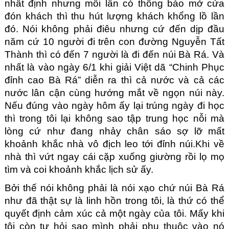
nhất định nhưng mỗi lần có thông báo mở cửa 
đón khách thì thu hút lượng khách khổng lồ lần 
đó. Nói không phải điêu nhưng cứ đến dịp đầu 
năm cứ 10 người đi trên con đường Nguyễn Tất 
Thành thì có đến 7 người là đi đến núi Bà Rá. Và 
nhất là vào ngày 6/1 khi giải Việt dã “Chinh Phục 
đỉnh cao Bà Rá” diễn ra thì cả nước và cả các 
nước lân cận cùng hướng mắt về ngọn núi này. 
Nếu đúng vào ngày hôm ấy lại trúng ngày đi học 
thì trong tôi lại không sao tập trung học nỗi mà 
lòng cứ như đang nhảy chân sáo sợ lỡ mất 
khoảnh khắc nhà vô địch leo tới đỉnh núi.Khi về 
nhà thì vứt ngay cái cặp xuống giường rồi lọ mọ 
tìm và coi khoảnh khắc lịch sử ấy.
Bởi thế nói không phải là nói xạo chứ núi Bà Rá 
như đã thật sự là linh hồn trong tôi, là thứ có thể 
quyết định cảm xúc cả một ngày của tôi. Mấy khi 
tôi còn tự hỏi sao mình phải phụ thuộc vào nó 