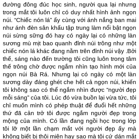
đường đông đúc học sinh, người qua lại nhưng 
trong mắt tôi luôn chỉ có duy nhất hình ảnh ngọn 
núi. “Chiếc nón lá” ấy cùng với ánh nắng ban mai 
như ánh đèn sân khấu tập trung làm nổi bật ngọn 
núi sừng sững đó hay có ngày lại có những làn 
sương mù mịt bao quanh đỉnh núi trông như một 
chiếc nón lá khác đang nằm trên đỉnh núi vậy .Bởi 
thế, sáng nào đến trường tôi cũng luôn trong tâm 
thế trông chờ được ngắm nhìn tạo hình mới của 
ngọn núi Bà Rá. Nhưng lại có ngày có một làn 
sương dày đáng ghét che hết cả ngọn núi, khiến 
tôi không sao có thể ngắm nhìn được “người đẹp 
mỗi sáng” của tôi. Lúc đó vừa buồn lại vừa tức, tôi 
chỉ muốn mình có phép thuật để đuổi hết những 
thứ đã cản trở tôi được ngắm người đẹp trong 
mộng của mình. Có lần đang ngồi học trong lớp 
tôi lỡ một lần chạm mắt với người đẹp ấy mà 
không biết bị thôi miên hay sao mà tôi cứ dán mắt 