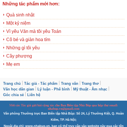
Những tác phẩm mới hơn:
Quà sinh nhật
Một kỷ niệm
Vì yêu Văn mà tôi yêu Toán
Cô bé và giàn hoa tím
Những gì tôi yêu
Cây phượng
Mẹ em
Trang chủ
Tác giả - Tác phẩm
Trang văn
Trang thơ
Văn học dân gian
Lý luận - Phê bình
Mỹ thuật - Âm nhạc
Góc chia sẻ
Liên hệ
M
ời các Tác giả gửi bài
cộng tác
cho Ban
B
iên tập Nhà Búp qua hộp thư email:
nhabup.vn@gmail.com
Văn phòng Thường trực Ban Biên tập Nhà Búp: Số 24, Lý Thường Kiệt, Q. Hoàn
Kiếm, TP. Hà Nội;
Ngoài địa chỉ: www.nhabup.vn, bạn có thể truy cập vào website này qua các tên