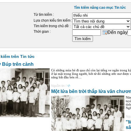
Tìm kiếm nâng cao mục Tin tức
Từ tìm kiếm :
Lựa chọn kiểu tìm kiếm :
Tìm kiếm trong chủ đề :
Thời gian :
Đến ngày
 kiếm trên Tin tức
ỷ Búp trên cành
Có những mùa hè đi qua chỉ còn lại tiếng ve ngân trong 
ở lại mãi trong lòng người, bởi từ đó những ước mơ được
năng bắt đầu bén rễ....
Nguồn tin :
-/-
Một lứa bên trời thắp lửa văn chươ
Năm
tuy
tỉn
Ngh
Ngu
"M
sâ