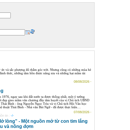
ký ức và sắc phượng đỏ thắm góc trời. Nhưng cũng có những mùa hè
 đánh thức, những tâm hồn được nâng niu và những hạt mầm tài
08/08/2026 -
ng
 1976, ngay sau khi đất nước ta được thống nhất, một ý tưởng
ệt đẹp gieo mầm văn chương đầy tâm huyết của vị Chủ tịch UBND
h Thái Bình - ông Nguyễn Ngọc Trìu và vị Chủ tịch Hội Văn học
ệ thuật Thái Bình - Nhà văn Bút Ngữ - đã được thực hiện....
07/08/2026 -
ồn tin :
-/-
ở lòng" - Một nguồn mở từ con tim lắng
u và nồng đợm