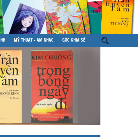
ÌNH
MỸ THUẬT - ÂM NHẠC
GÓC CHIA SẺ