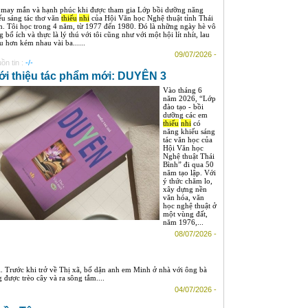
 may mắn và hạnh phúc khi được tham gia Lớp bồi dưỡng năng
ếu sáng tác thơ văn
thiếu
nhi
của Hội Văn học Nghệ thuật tỉnh Thái
h. Tôi học trong 4 năm, từ 1977 đến 1980. Đó là những ngày hè vô
 bổ ích và thực là lý thú với tôi cũng như với một hội lít nhít, lau
u hơn kém nhau vài ba......
09/07/2026 -
ồn tin :
-/-
ới thiệu tác phẩm mới: DUYÊN 3
Vào tháng 6
năm 2026, “Lớp
đào tạo - bồi
dưỡng các em
thiếu
nhi
có
năng khiếu sáng
tác văn học của
Hội Văn học
Nghệ thuật Thái
Bình” đi qua 50
năm tạo lập. Với
ý thức chăm lo,
xây dựng nền
văn hóa, văn
học nghệ thuật ở
một vùng đất,
năm 1976,...
08/07/2026 -
. Trước khi trở về Thị xã, bố dặn anh em Minh ở nhà với ông bà
 được trèo cây và ra sông tắm....
04/07/2026 -