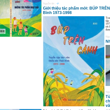
Nguồn tin :
-/-
Giới thiệu tác phẩm mới: BÚP TRÊN
Bình 1973-1998
Tra
tập
197
tới
đượ
Ngu
N
Ngu
Từ
ch
vă