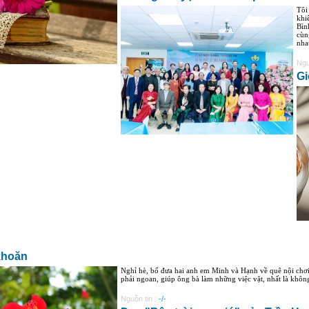
Tôi
khi
Bìn
cùng
nha
Ngu
Gi
khoăn
Nghỉ hè, bố đưa hai anh em Minh và Hạnh về quê nội chơi
phải ngoan, giúp ông bà làm những việc vặt, nhất là không
Nguồn tin :
-/-