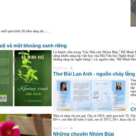
suốt quá trình 50 năm sáng tác......
uệ và một khoảng xanh riêng
Là thành viên trong “Các Nhà văn Nhóm Búp,” Đỗ Minh H
năng khiếu sáng tác văn học của Hội Văn học Nghệ thuật 
những sáng tác ngẫu hứng”; và, nguồn nữa, “Đỗ Minh Huệ -
Nguồn tin :
-/-
Thơ Bùi Lan Anh - nguồn chảy lắng 
Vào
Anh
tập
ngọ
sớm
Ngu
Ch
Nhà có năm chị em gái. Chị cả 1955, mới qua tuổi 70. Chị 
60++, em liền kề kém 3 tuổi, em út 1972, 50+, thua chị cả 
Nguồn tin :
-/-
Những chuyện Nhóm Búp