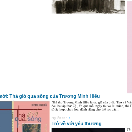
mới: Thả gió qua sông của Trương Minh Hiếu
Nhà thơ Trương Minh Hiếu là tác giả của 6 tập Thơ và Văn
Sau ba tập thơ: Cội, Đi qua mỗi ngày tôi và Ru mình, thì 
sĩ tập hợp, chọn lọc, dành riêng cho thể lục bát....
Nguồn tin :
-/-
Trở về với yêu thương
Tôi