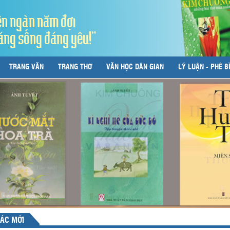
ên ngàn năm đợi
áng sống đáng yêu!"
TRANG VĂN
TRANG THƠ
VĂN HỌC DÂN GIAN
LÝ LUẬN - PHÊ B
ÁC MỚI