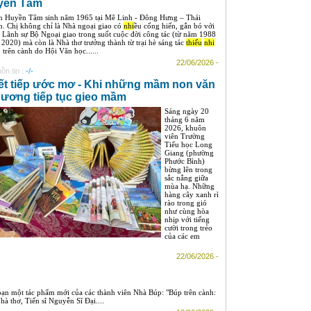
uyền Tâm
n Huyền Tâm sinh năm 1965 tại Mê Linh - Đông Hưng – Thái
h. Chị không chỉ là Nhà ngoại giao có
nhi
ều cống hiến, gắn bó với
 Lãnh sự Bộ Ngoại giao trong suốt cuộc đời công tác (từ năm 1988
 2020) mà còn là Nhà thơ trưởng thành từ trại hè sáng tác
thiếu
nhi
 trên cành do Hội Văn học......
22/06/2026 -
ồn tin :
-/-
ết tiếp ước mơ - Khi những mầm non văn
ương tiếp tục gieo mầm
Sáng ngày 20
tháng 6 năm
2026, khuôn
viên Trường
Tiểu học Long
Giang (phường
Phước Bình)
bừng lên trong
sắc nắng giữa
mùa hạ. Những
hàng cây xanh rì
rào trong gió
như cùng hòa
nhịp với tiếng
cười trong trẻo
của các em
22/06/2026 -
ạn một tác phẩm mới của các thành viên Nhà Búp: "Búp trên cành:
à thơ, Tiến sĩ Nguyễn Sĩ Đại....