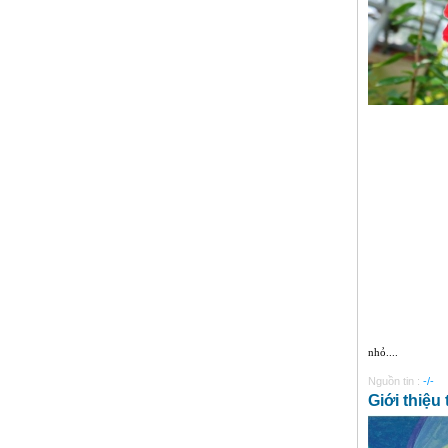
nhỏ....
Nguồn tin :
-/-
Giới thiệu