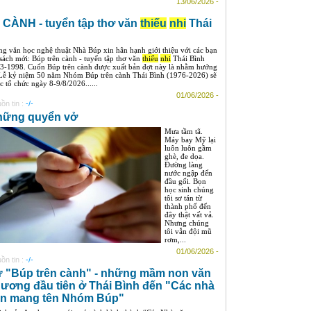
13/06/2026 -
 CÀNH - tuyển tập thơ văn
thiếu
nhi
Thái
ng văn học nghệ thuật Nhà Búp xin hân hạnh giới thiệu với các bạn
 sách mới: Búp trên cành - tuyển tập thơ văn
thiếu
nhi
Thái Bình
3-1998. Cuốn Búp trên cành được xuất bản đợt này là nhằm hướng
 Lễ kỷ niệm 50 năm Nhóm Búp trên cành Thái Bình (1976-2026) sẽ
c tổ chức ngày 8-9/8/2026......
01/06/2026 -
ồn tin :
-/-
hững quyển vở
Mưa tầm tã.
Máy bay Mỹ lại
luôn luôn gầm
ghè, đe dọa.
Đường làng
nước ngập đến
đầu gối. Bọn
học sinh chúng
tôi sơ tán từ
thành phố đến
đây thật vất vả.
Nhưng chúng
tôi vẫn đội mũ
rơm,...
01/06/2026 -
ồn tin :
-/-
 "Búp trên cành" - những mầm non văn
ương đầu tiên ở Thái Bình đến "Các nhà
n mang tên Nhóm Búp"