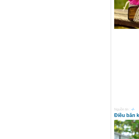
Nguồn tin :
-/-
Điều băn 