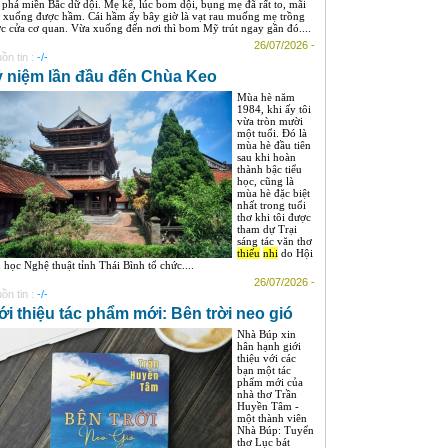
 phá miền Bắc dữ dội. Mẹ kể, lúc bom dội, bụng mẹ đã rất to, mãi
 xuống được hầm. Cái hầm ấy bây giờ là vạt rau muống mẹ trồng
ớc cửa cơ quan. Vừa xuống đến nơi thì bom Mỹ trút ngay gần đó....
26/07/2026 -
ồn tin :
-/-
 niệm lần đầu đến Chùa Keo
Mùa hè năm
1984, khi ấy tôi
vừa tròn mười
một tuổi. Đó là
mùa hè đầu tiên
sau khi hoàn
thành bậc tiểu
học, cũng là
mùa hè đặc biệt
nhất trong tuổi
thơ khi tôi được
tham dự Trại
sáng tác văn thơ
thiếu
nhi
do Hội
 học Nghệ thuật tỉnh Thái Bình tổ chức....
26/07/2026 -
ồn tin :
-/-
ới thiệu tác phẩm mới: Bên trời neo gió
Nhà Búp xin
hân hạnh giới
thiệu với các
bạn một tác
phẩm mới của
nhà thơ Trần
Huyền Tâm -
một thành viên
Nhà Búp: Tuyển
thơ Lục bát