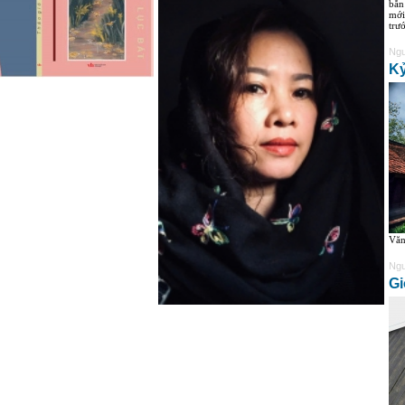
bắn
mới
trư
Ngu
Kỷ
Văn
Ngu
Gi