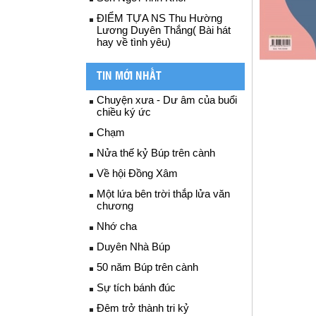
ĐIỂM TỰA NS Thu Hường
Lương Duyên Thắng( Bài hát
hay về tình yêu)
TIN MỚI NHẤT
Chuyện xưa - Dư âm của buổi
chiều ký ức
Chạm
Nửa thế kỷ Búp trên cành
Về hội Đồng Xâm
Một lứa bên trời thắp lửa văn
chương
Nhớ cha
Duyên Nhà Búp
50 năm Búp trên cành
Sự tích bánh đúc
Đêm trở thành tri kỷ