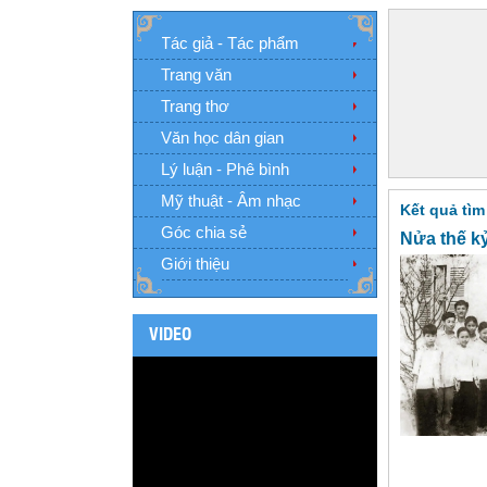
Tác giả - Tác phẩm
Trang văn
Trang thơ
Văn học dân gian
Lý luận - Phê bình
Mỹ thuật - Âm nhạc
Kết quả tìm
Góc chia sẻ
Nửa thế k
Giới thiệu
VIDEO