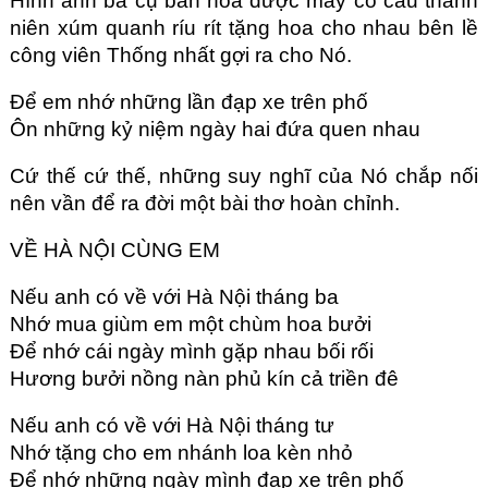
Hình ảnh bà cụ bán hoa được mấy cô câu thanh
niên xúm quanh ríu rít tặng hoa cho nhau bên lề
công viên Thống nhất gợi ra cho Nó.
Để em nhớ những lần đạp xe trên phố
Ôn những kỷ niệm ngày hai đứa quen nhau
Cứ thế cứ thế, những suy nghĩ của Nó chắp nối
nên vần để ra đời một bài thơ hoàn chỉnh.
VỀ HÀ NỘI CÙNG EM
Nếu anh có về với Hà Nội tháng ba
Nhớ mua giùm em một chùm hoa bưởi
Để nhớ cái ngày mình gặp nhau bối rối
Hương bưởi nồng nàn phủ kín cả triền đê
Nếu anh có về với Hà Nội tháng tư
Nhớ tặng cho em nhánh loa kèn nhỏ
Để nhớ những ngày mình đạp xe trên phố