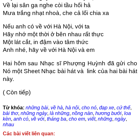
Về lại sân ga nghe còi tầu hối hả
Mưa trắng nhạt nhoà, che cả lối chia xa
Nếu anh có về với Hà Nội, với ta
Hãy nhớ một thời ở bên nhau rất thực
Một lát cắt, in đậm vào tâm thức
Anh nhé, hãy về với Hà Nội và em
Hai hôm sau Nhạc sĩ Phượng Huỳnh đã gửi cho
Nó một Sheet Nhạc bài hát và link của hai bài hát
này.
( Còn tiếp)
Từ khóa:
những bài
,
về hà
,
hà nội
,
cho nó
,
đạp xe
,
cứ thế
,
bài thơ
,
những ngày
,
là những
,
nồng nàn
,
hương bưởi
,
loa
kèn
,
anh có
,
về với
,
tháng ba
,
cho em
,
viết
,
những
,
ngày
,
nhau
Các bài viết liên quan: