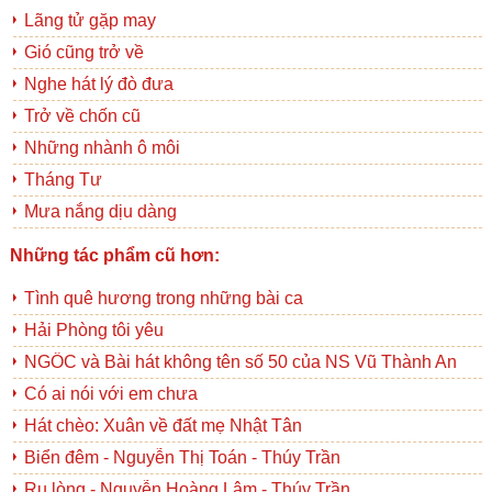
Lãng tử gặp may
Gió cũng trở về
Nghe hát lý đò đưa
Trở về chốn cũ
Những nhành ô môi
Tháng Tư
Mưa nắng dịu dàng
Những tác phẩm cũ hơn:
Tình quê hương trong những bài ca
Hải Phòng tôi yêu
NGỐC và Bài hát không tên số 50 của NS Vũ Thành An
Có ai nói với em chưa
Hát chèo: Xuân về đất mẹ Nhật Tân
Biển đêm - Nguyễn Thị Toán - Thúy Trần
Ru lòng - Nguyễn Hoàng Lâm - Thúy Trần