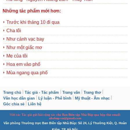
Những tác phẩm mới hơn:
Trước khi tháng 10 đi qua
Cha tôi
Như cánh vạc bay
Như một giấc mơ
Mẹ của tôi
Hoa em vào phố
Mùa ngang qua phố
Trang chủ
Tác giả - Tác phẩm
Trang văn
Trang thơ
Văn học dân gian
Lý luận - Phê bình
Mỹ thuật - Âm nhạc
Góc chia sẻ
Liên hệ
M
ời các Tác giả gửi bài
cộng tác
cho Ban
B
iên tập Nhà Búp qua hộp thư email:
nhabup.vn@gmail.com
Văn phòng Thường trực Ban Biên tập Nhà Búp: Số 24, Lý Thường Kiệt, Q. Hoàn
Kiếm, TP. Hà Nội;