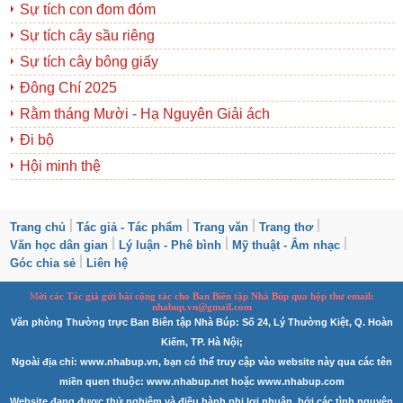
Sự tích con đom đóm
Sự tích cây sầu riêng
Sự tích cây bông giấy
Đông Chí 2025
Rằm tháng Mười - Hạ Nguyên Giải ách
Đi bộ
Hội minh thệ
Trang chủ
Tác giả - Tác phẩm
Trang văn
Trang thơ
Văn học dân gian
Lý luận - Phê bình
Mỹ thuật - Âm nhạc
Góc chia sẻ
Liên hệ
M
ời các Tác giả gửi bài
cộng tác
cho Ban
B
iên tập Nhà Búp qua hộp thư email:
nhabup.vn@gmail.com
Văn phòng Thường trực Ban Biên tập Nhà Búp: Số 24, Lý Thường Kiệt, Q. Hoàn
Kiếm, TP. Hà Nội;
Ngoài địa chỉ: www.nhabup.vn, bạn có thể truy cập vào website này qua các tên
miền quen thuộc: www.nhabup.net hoặc www.nhabup.com
Website đang được thử nghiệm và điều hành phi lợi nhuận, bởi các tình nguyện