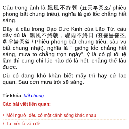
Câu trong ảnh là 飄風不終朝 (표풍부종조/ phiêu
phong bất chung triêu), nghĩa là gió lốc chẳng hết
sáng.
Đây là câu trong Đạo Đức Kinh của Lão Tử, câu
đầy đủ là 飄風不終朝，驟雨不終日 (표풍불종조,
취우불종일 / Phiêu phong bất chung triêu, sậu vũ
bất chung nhật), nghĩa là " giông lốc chẳng hết
sáng, mưa to chẳng trọn ngày", ý là có gì tồi tệ
lắm thì cũng chỉ lúc nào đó là hết, chẳng thể lâu
được.
Dù có đang khó khăn biết mấy thì hãy cứ lạc
quan. Sau cơn mưa trời sẽ sáng.
Từ khóa:
bất chung
Các bài viết liên quan:
Mỗi người đều có một cảnh sống khác nhau
Ta mới là vấn đề