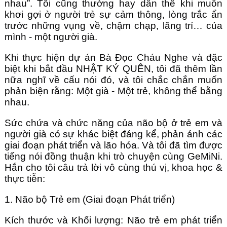
nhau”. Tôi cũng thường hay dẫn thế khi muốn
khơi gợi ở người trẻ sự cảm thông, lòng trắc ẩn
trước những vụng về, chậm chạp, lãng trí… của
mình - một người già.
Khi thực hiện dự án Bà Đọc Cháu Nghe và đặc
biệt khi bắt đầu NHẬT KÝ QUÊN, tôi đã thêm lần
nữa nghĩ về cấu nói đó, và tôi chắc chắn muốn
phản biện rằng: Một già - Một trẻ, không thể bằng
nhau.
Sức chứa và chức năng của não bộ ở trẻ em và
người già có sự khác biệt đáng kể, phản ánh các
giai đoạn phát triển và lão hóa. Và tôi đã tìm được
tiếng nói đồng thuận khi trò chuyện cùng GeMiNi.
Hắn cho tôi câu trả lời vô cùng thú vị, khoa học &
thực tiễn:
1. Não bộ Trẻ em (Giai đoạn Phát triển)
Kích thước và Khối lượng: Não trẻ em phát triển