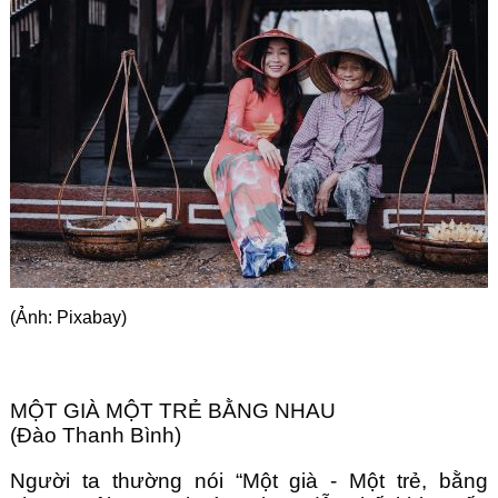
Góc chia sẻ
Liên hệ
Tìm kiếm
(Ảnh: Pixabay)
MỘT GIÀ MỘT TRẺ BẰNG NHAU
(Đào Thanh Bình)
Người ta thường nói “Một già - Một trẻ, bằng