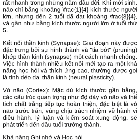
rất nhanh trong những năm đầu đời. Khi mới sinh,
não chỉ bằng khoảng \frac{1}{4} kích thước người
lớn, nhưng đến 2 tuổi đã đạt khoảng \frac{3}{4},
và gần như bằng kích thước người lớn ở tuổi thứ
5.
Kết nối thần kinh (Synapse): Giai đoạn này được
đặc trưng bởi sự hình thành và "tỉa bớt" (pruning)
khớp thần kinh (synapse) một cách nhanh chóng.
Việc hình thành nhiều kết nối mới tạo ra một khả
năng học hỏi và thích ứng cao, thường được gọi
là tính dẻo dai thần kinh (neural plasticity).
Vỏ não (Cortex): Mặc dù kích thước gần bằng,
các cấu trúc quan trọng như độ dày vỏ não và thể
tích chất trắng tiếp tục hoàn thiện, đặc biệt là vỏ
não trước trán, vùng chịu trách nhiệm về hành vi
điều hành, lý luận và kiểm soát xung động, sẽ
phát triển đến đầu tuổi trưởng thành.
Khả năng Ghi nhớ và Học hỏi