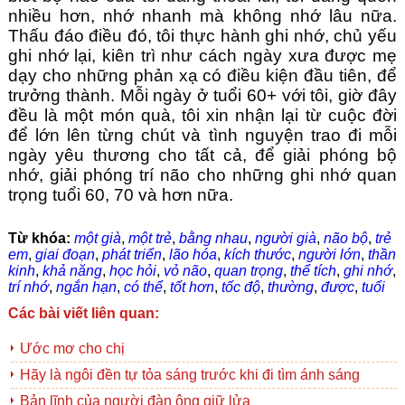
nhiều hơn, nhớ nhanh mà không nhớ lâu nữa.
Thấu đáo điều đó, tôi thực hành ghi nhớ, chủ yếu
ghi nhớ lại, kiên trì như cách ngày xưa được mẹ
dạy cho những phản xạ có điều kiện đầu tiên, để
trưởng thành. Mỗi ngày ở tuổi 60+ với tôi, giờ đây
đều là một món quà, tôi xin nhận lại từ cuộc đời
để lớn lên từng chút và tình nguyện trao đi mỗi
ngày yêu thương cho tất cả, để giải phóng bộ
nhớ, giải phóng trí não cho những ghi nhớ quan
trọng tuổi 60, 70 và hơn nữa.
Từ khóa:
một già
,
một trẻ
,
bằng nhau
,
người già
,
não bộ
,
trẻ
em
,
giai đoạn
,
phát triển
,
lão hóa
,
kích thước
,
người lớn
,
thần
kinh
,
khả năng
,
học hỏi
,
vỏ não
,
quan trọng
,
thể tích
,
ghi nhớ
,
trí nhớ
,
ngắn hạn
,
có thể
,
tốt hơn
,
tốc độ
,
thường
,
được
,
tuổi
Các bài viết liên quan:
Ước mơ cho chị
Hãy là ngôi đền tự tỏa sáng trước khi đi tìm ánh sáng
Bản lĩnh của người đàn ông giữ lửa