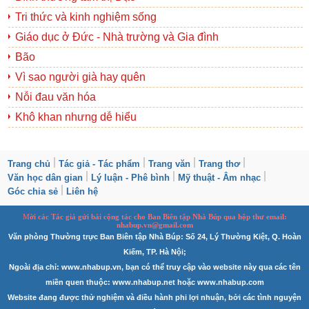
Tri thức và kinh nghiệm sống
Giáo dục ở Đức - Nhà trường và Gia đình
Bão
Vì sao người già hay quên
Nỗi đau văn hóa
Khô khan nhưng dễ hiểu
Trang chủ
Tác giả - Tác phẩm
Trang văn
Trang thơ
Văn học dân gian
Lý luận - Phê bình
Mỹ thuật - Âm nhạc
Góc chia sẻ
Liên hệ
M
ời các Tác giả gửi bài
cộng tác
cho Ban
B
iên tập Nhà Búp qua hộp thư email:
nhabup.vn@gmail.com
Văn phòng Thường trực Ban Biên tập Nhà Búp: Số 24, Lý Thường Kiệt, Q. Hoàn
Kiếm, TP. Hà Nội;
Ngoài địa chỉ: www.nhabup.vn, bạn có thể truy cập vào website này qua các tên
miền quen thuộc: www.nhabup.net hoặc www.nhabup.com
Website đang được thử nghiệm và điều hành phi lợi nhuận, bởi các tình nguyện