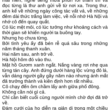
mái hiên, nghe tiếng mưa phùn rơi thầm thì và 
đọc từng lá thư anh gửi về từ nơi xa. Trong thư, 
anh kể về những ngày công tác vất vả, về những 
đêm dài thức trắng làm việc, về nỗi nhớ Hà Nội và 
nhớ cô đến quay quắt.
Có lúc mệt mỏi, có lúc tưởng như khoảng cách và 
thời gian sẽ khiến người ta buông tay.
Nhưng họ chưa từng.
Bởi tình yêu ấy đã bén rễ quá sâu trong những 
năm tháng thanh xuân.
Hai năm sau, anh trở về.
Hà Nội hôm đó vào thu.
Mặt hồ Gươm xanh ngắt. Nắng vàng rơi nhẹ qua 
từng tán cây. Anh đứng dưới hàng lộc vừng đỏ lá, 
vẫn dáng người gầy gầy năm nào nhưng ánh mắt 
đã trưởng thành và kiên định hơn rất nhiều.
Cô chạy đến ôm chầm lấy anh giữa phố đông.
Không cần nói gì cả.
Chỉ cần biết cuối cùng người mình chờ đợi đã trở 
về.
Đám cưới của họ diễn ra giản dị trong một chiều 