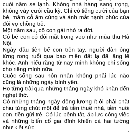
cuối năm se lạnh. Không nhà hàng sang trọng, 
không váy cưới cầu kỳ. Chỉ có tiếng cười của bạn 
bè, mâm cỗ ấm cúng và ánh mắt hạnh phúc của 
đôi vợ chồng trẻ.
Một năm sau, cô con gái nhỏ ra đời.
Cô bé con có đôi mắt trong veo như mùa thu Hà 
Nội.
Ngày đầu tiên bế con trên tay, người đàn ông 
từng rong ruổi qua bao miền đất lạ đã lặng lẽ 
khóc. Anh hiểu rằng từ nay mình không chỉ sống 
cho riêng mình nữa.
Cuộc sống sau hôn nhân không phải lúc nào 
cũng là những ngày bình yên.
Họ từng trải qua những tháng ngày khó khăn đến 
nghẹt thở.
Có những tháng ngày đồng lương ít ỏi phải chắt 
chiu từng chút một để trả tiền thuê nhà, tiền nuôi 
con, tiền gửi trẻ. Có lúc bệnh tật, áp lực công việc 
và những biến cố gia đình khiến cả hai tưởng 
như kiệt sức.