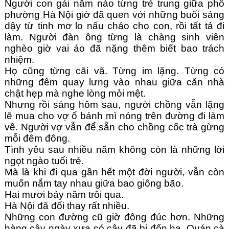
Người con gái năm nào từng trẻ trung giữa phố 
phường Hà Nội giờ đã quen với những buổi sáng 
dậy từ tinh mơ lo nấu cháo cho con, rồi tất tả đi 
làm. Người đàn ông từng là chàng sinh viên 
nghèo giờ vai áo đã nặng thêm biết bao trách 
nhiệm.
Họ cũng từng cãi vã. Từng im lặng. Từng có 
những đêm quay lưng vào nhau giữa căn nhà 
chật hẹp mà nghe lòng mỏi mệt.
Nhưng rồi sáng hôm sau, người chồng vẫn lặng 
lẽ mua cho vợ ổ bánh mì nóng trên đường đi làm 
về. Người vợ vẫn để sẵn cho chồng cốc trà gừng 
mỗi đêm đông.
Tình yêu sau nhiều năm không còn là những lời 
ngọt ngào tuổi trẻ.
Mà là khi đi qua gần hết một đời người, vẫn còn 
muốn nắm tay nhau giữa bao giông bão.
Hai mươi bảy năm trôi qua.
Hà Nội đã đổi thay rất nhiều.
Những con đường cũ giờ đông đúc hơn. Những 
hàng cây ngày xưa có cây đã bị đốn hạ. Quán cà 