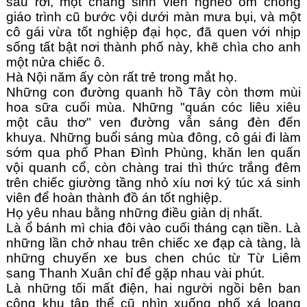
sấu rơi, một chàng sinh viên nghèo ôm chồng 
giáo trình cũ bước vội dưới màn mưa bụi, và một 
cô gái vừa tốt nghiệp đại học, đã quen với nhịp 
sống tất bật nơi thành phố này, khẽ chìa cho anh 
một nửa chiếc ô.
Hà Nội năm ấy còn rất trẻ trong mắt họ.
Những con đường quanh hồ Tây còn thơm mùi 
hoa sữa cuối mùa. Những "quán cóc liêu xiêu 
một câu thơ" ven đường vẫn sáng đèn đến 
khuya. Những buổi sáng mùa đông, cô gái đi làm 
sớm qua phố Phan Đình Phùng, khăn len quấn 
vội quanh cổ, còn chàng trai thì thức trắng đêm 
trên chiếc giường tầng nhỏ xíu nơi ký túc xá sinh 
viên để hoàn thành đồ án tốt nghiệp. 
Họ yêu nhau bằng những điều giản dị nhất.
Là ổ bánh mì chia đôi vào cuối tháng cạn tiền. Là 
những lần chở nhau trên chiếc xe đạp cà tàng, là 
những chuyến xe bus chen chúc từ Từ Liêm 
sang Thanh Xuân chỉ để gặp nhau vài phút.
Là những tối mất điện, hai người ngồi bên ban 
công khu tập thể cũ nhìn xuống phố xá loang 