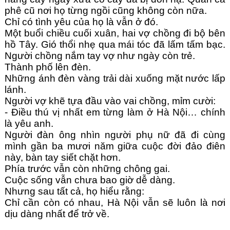
phê cũ nơi họ từng ngồi cũng không còn nữa.
Chỉ có tình yêu của họ là vẫn ở đó.
Một buổi chiều cuối xuân, hai vợ chồng đi bộ bên 
hồ Tây. Gió thổi nhẹ qua mái tóc đã lấm tấm bạc. 
Người chồng nắm tay vợ như ngày còn trẻ.
Thành phố lên đèn.
Những ánh đèn vàng trải dài xuống mặt nước lấp 
lánh.
Người vợ khẽ tựa đầu vào vai chồng, mỉm cười:
- Điều thú vị nhất em từng làm ở Hà Nội… chính 
là yêu anh.
Người đàn ông nhìn người phụ nữ đã đi cùng 
mình gần ba mươi năm giữa cuộc đời đảo điên 
này, bàn tay siết chặt hơn.
Phía trước vẫn còn những chông gai.
Cuộc sống vẫn chưa bao giờ dễ dàng.
Nhưng sau tất cả, họ hiểu rằng:
Chỉ cần còn có nhau, Hà Nội vẫn sẽ luôn là nơi 
dịu dàng nhất để trở về.