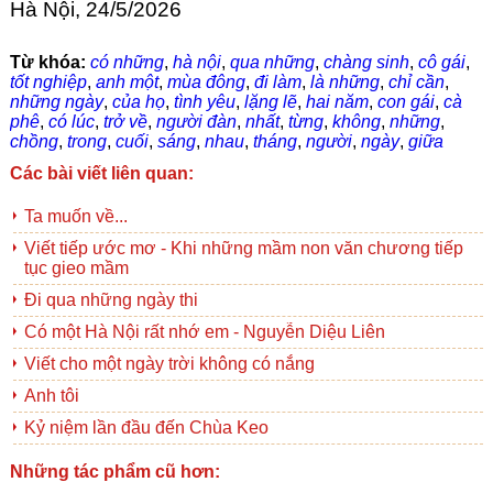
Hà Nội, 24/5/2026
Từ khóa:
có những
,
hà nội
,
qua những
,
chàng sinh
,
cô gái
,
tốt nghiệp
,
anh một
,
mùa đông
,
đi làm
,
là những
,
chỉ cần
,
những ngày
,
của họ
,
tình yêu
,
lặng lẽ
,
hai năm
,
con gái
,
cà
phê
,
có lúc
,
trở về
,
người đàn
,
nhất
,
từng
,
không
,
những
,
chồng
,
trong
,
cuối
,
sáng
,
nhau
,
tháng
,
người
,
ngày
,
giữa
Các bài viết liên quan:
Ta muốn về...
Viết tiếp ước mơ - Khi những mầm non văn chương tiếp
tục gieo mầm
Đi qua những ngày thi
Có một Hà Nội rất nhớ em - Nguyễn Diệu Liên
Viết cho một ngày trời không có nắng
Anh tôi
Kỷ niệm lần đầu đến Chùa Keo
Những tác phẩm cũ hơn: