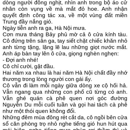
dòng người đông nghịt, nhìn anh trong bộ áo cử 
nhân còn vụng về mà mắt đỏ hoe. Anh nhận 
quyết định công tác xa, về một vùng đất miền 
Trung đầy nắng gió.
Ngày tiễn anh ra ga, Hà Nội mưa.
Cơn mưa tháng Bảy phủ mờ cả ô cửa kính tàu. 
Cô đứng trên sân ga, tay siết chặt chiếc khăn nhỏ 
anh từng tặng, lặng lẽ lau những giọt nước mắt. 
Anh áp bàn tay lên ô cửa, giọng nghèn nghẹn:
- Đợi anh nhé!
Cô chỉ cười, gật đầu.
Hai năm xa nhau là hai năm Hà Nội chất đầy nhớ 
thương trong lòng người con gái ấy.
Cô vẫn đi làm mỗi ngày giữa dòng xe cộ hối hả. 
Vẫn ngang qua những con phố cũ từng có anh. 
Vẫn ghé quán cà phê quen nơi góc đường 
Nguyễn Du mỗi cuối tuần và gọi hai tách cà phê 
như một thói quen không đổi.
Những đêm mùa đông rét cắt da, cô ngồi bên cửa 
sổ căn phòng trọ nhỏ nghe tiếng gió hun hút qua 