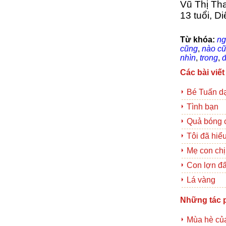
Vũ Thị Th
13 tuổi, D
Từ khóa:
ng
cũng
,
nào c
nhìn
,
trong
,
Các bài viết
Bé Tuấn d
Tình bạn
Quả bóng 
Tôi đã hiểu
Mẹ con chị
Con lợn đấ
Lá vàng
Những tác 
Mùa hè của