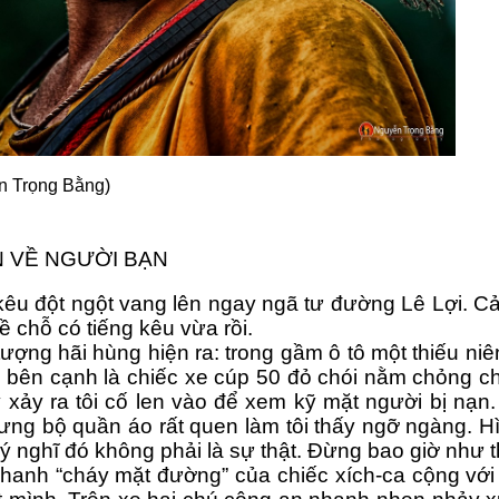
n Trọng Bằng)
N VỀ NGƯỜI BẠN
kêu đột ngột vang lên ngay ngã tư đường Lê Lợi. Cả
ề chỗ có tiếng kêu vừa rồi.
ượng hãi hùng hiện ra: trong gầm ô tô một thiếu niê
 bên cạnh là chiếc xe cúp 50 đỏ chói nằm chỏng ch
 xảy ra tôi cố len vào để xem kỹ mặt người bị nạn
ưng bộ quần áo rất quen làm tôi thấy ngỡ ngàng. Hì
 nghĩ đó không phải là sự thật. Đừng bao giờ như th
phanh “cháy mặt đường” của chiếc xích-ca cộng với 