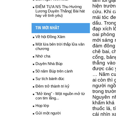
làm tôi gi
hiện trườn
ĐIỂM TỰA NS Thu Hường
Lương Duyên Thắng( Bài hát
cứu. Khi c
hay về tình yêu)
mái tóc đe
dấu. Trong
TIN MỚI NHẤT
đạp xích l
oai phóng 
Về hội Đồng Xâm
mới sáng m
Một lứa bên trời thắp lửa văn
đám đông s
chương
chê bai, c
Nhớ cha
cổng, bản
thẳng vào
Duyên Nhà Búp
được các 
50 năm Búp trên cành
… Năm cuối
Sự tích bánh đúc
ai còn thì
người ngồ
Đêm trở thành tri kỷ
trong trườ
"Mở lòng" - Một nguồn mở từ
Nguyên nh
con tim lắng...
khấm khá h
Họp lớp
thuốc lá, 
Gửi một người
cái nhìn x