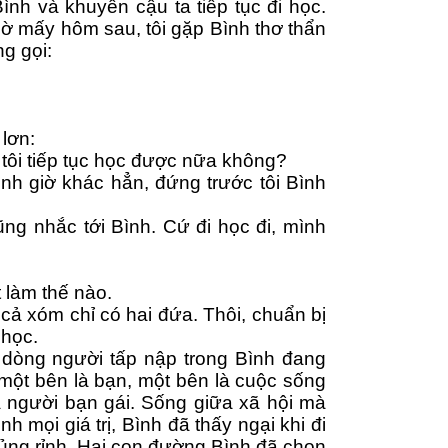
Bình và khuyên cậu ta tiếp tục đi học. 
cờ mấy hôm sau, tôi gặp Bình thơ thẩn 
g gọi:
lơn:
 tôi tiếp tục học được nữa không?
h giờ khác hẳn, đứng trước tôi Bình 
ng nhắc tới Bình. Cứ đi học đi, mình 
 làm thế nào.
cả xóm chỉ có hai đứa. Thôi, chuẩn bị 
 học.
a dòng người tấp nập trong Bình đang 
một bên là bạn, một bên là cuộc sống 
 người bạn gái. Sống giữa xã hội mà 
h mọi giá trị, Bình đã thấy ngại khi đi 
 rủng rỉnh. Hai con đường Bình đã chọn 