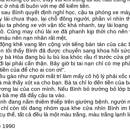
c ở nhà đi buôn với mẹ để kiếm tiền.
sau Bình quyết định nghỉ học, cậu ta phóng xe máy 
y lái chưa thạo, lại chỗ đông người, phần vì nhìn t
u ta phóng xe với vận tốc khá nhanh, tay lái loạn
tô. Cũng may chú lái xe đã phanh kịp thời cho nên
 máu nên nạn nhân rất mệt,
 động khẽ vang lên cộng với tiếng bàn tán của các 
lên tôi thấy Bình đã được chuyển sang khoa hồi sức
ấy bà Hòa đang bù lu bù loa khóc rầu rĩ trước cửa ph
đi lại phải cẩn thận. Bây giờ bị tai nạn chỉ có mẹ ph
tiền của để cho ai con ơi!”.
êu gào như người mất trí làm mấy cô hộ lý phải xốc
à mà thấy xót xa cho bạn. Bà ta chỉ lo đến tiền của
ơng lai của con mình. Nếu Bình bỏ trường bỏ lớp bỏ 
 bà mẹ đã đẩy cậu ta vào.
ình đang nằm thiêm thiếp trên giường bệnh, người n
 chỉ còn tôi đang nhòm qua khe cửa nhìn Bình im lặ
 cụ thể, tất cả đều là một màu trắng, màu trắng lạnh l
hè 1990