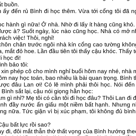
ất buồn.
ấy đến rủ Bình đi học thêm. Vừa tới cổng tôi đã n
c hành gì nữa! Ở nhà. Nhờ đi lấy ít hàng cũng khó
ược à? Suốt ngày, lúc nào cũng học. Nhà có mở nhạ
rách việc! Thôi, nghỉ!
chôn chân trước ngôi nhà kín cổng cao tường khôn
ra, mắt đỏ hoe. Lần đầu tiên tôi thấy cậu khóc. Thấy t
i học đi!
ình bảo tôi:
 xin phép cô cho mình nghỉ buổi hôm nay nhé, nhà 
m nay học toán, bao nhiêu là bài quan trọng. Bình th
ược đâu Lan ơi! Có lẽ mình phải thôi học. Nói đến 
Bình sắt lại, cậu nói giọng hằn học:
àm gì nhỉ? Mẹ tôi có cần tôi đi học đâu? Thôi Lan đi
ình đầy nước ẩn giấu một niềm bất hạnh. Nhưng nhì
g nữa. Tức giận vì bị xúc phạm, tôi không đủ bình tĩ
Cậu bất lực rồi sao?
ạy đi, đôi mắt thẫn thờ thất vọng của Bình hướng th