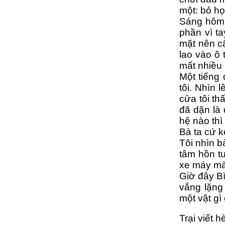
một: bỏ họ
Sáng hôm 
phần vì ta
mặt nên cậ
lao vào ô 
mất nhiều
Một tiếng
tôi. Nhìn 
cửa tôi th
đã dặn là 
hệ nào thì 
Bà ta cứ k
Tôi nhìn b
tâm hồn tư
xe máy mà
Giờ đây B
vắng lặng
một vật gì
Trại viết 