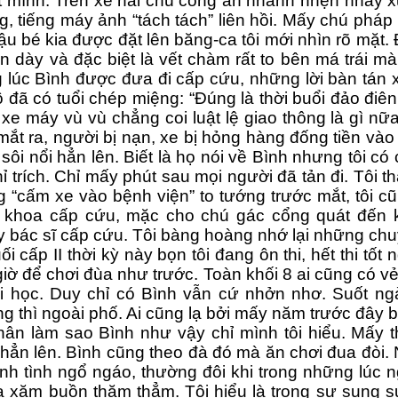
ật mình. Trên xe hai chú công an nhanh nhẹn nhảy 
g, tiếng máy ảnh “tách tách” liên hồi. Mấy chú pháp
ậu bé kia được đặt lên băng-ca tôi mới nhìn rõ mặt. 
n dày và đặc biệt là vết chàm rất to bên má trái m
 lúc Bình được đưa đi cấp cứu, những lời bàn tán x
ô đã có tuổi chép miệng: “Đúng là thời buổi đảo điên
xe máy vù vù chẳng coi luật lệ giao thông là gì nữa
ắt ra, người bị nạn, xe bị hỏng hàng đống tiền vào 
ôi nổi hẳn lên. Biết là họ nói về Bình nhưng tôi có
hỉ trích. Chỉ mấy phút sau mọi người đã tản đi. Tôi 
g “cấm xe vào bệnh viện” to tướng trước mắt, tôi c
 khoa cấp cứu, mặc cho chú gác cổng quát đến kh
y bác sĩ cấp cứu. Tôi bàng hoàng nhớ lại những ch
 cấp II thời kỳ này bọn tôi đang ôn thi, hết thi tốt n
 giờ để chơi đùa như trước. Toàn khối 8 ai cũng có v
i học. Duy chỉ có Bình vẫn cứ nhởn nhơ. Suốt ngà
ng thì ngoài phố. Ai cũng lạ bởi mấy năm trước đây 
ân làm sao Bình như vậy chỉ mình tôi hiểu. Mấy thá
ẳn lên. Bình cũng theo đà đó mà ăn chơi đua đòi. 
tính tình ngổ ngáo, thường đôi khi trong những lúc 
a xăm buồn thăm thẳm. Tôi hiểu là trong sự sung s