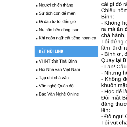
cái gì đó r
Người chiến thắng
Chiều hôm 
Sự tích con dế mèn
Bình:
Đi đâu từ tối đến giờ
- Không họ
ra mà ăn đ
Nụ hôn bên dòng Isar
chả hành, 
Khi ngôn ngữ cất tiếng hoan ca
Tôi đứng 
lầm lũi đi 
KẾT NỐI LINK
- Bình ơi, đ
Quay lại B
VHNT tỉnh Thái Bình
- Lan! Cậu
Hội Nhà văn Việt Nam
- Nhưng hô
Tạp chí nhà văn
- Không đ
khuôn mặt 
Văn nghệ Quân đội
- Học để l
Báo Văn Nghệ Online
Đôi mắt B
đáng thươn
lên:
- Đồ ngu! 
Tôi vụt ch