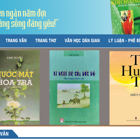
ên ngàn năm đợi
áng sống đáng yêu!"
TRANG VĂN
TRANG THƠ
VĂN HỌC DÂN GIAN
LÝ LUẬN - PHÊ B
 VĂN