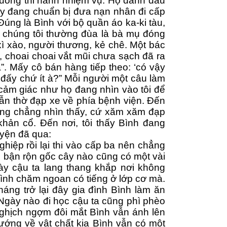
xuống thi hành nhiệm vụ. Họ đánh dấu 
 y đang chuẩn bị đưa nạn nhân đi cấp 
Đúng là Bình với bộ quần áo ka-ki tàu, 
à chúng tôi thường đùa là bà mụ đóng 
ì xào, người thương, kẻ chê. Một bác 
, choai choai vắt mũi chưa sạch đã ra 
”. Mấy cô bán hàng tiếp theo: ‘có vậy 
đấy chứ ít à?” Mỗi người một câu làm 
 cảm giác như họ đang nhìn vào tôi để 
thẫn thờ đạp xe về phía bệnh viện. Đến 
ũng chẳng nhìn thấy, cứ xăm xăm đạp 
ản cổ. Đến nơi, tôi thấy Bình đang 
uyện đã qua:
ghiệp rồi lại thi vào cấp ba nên chẳng 
ẻ bận rộn gốc cây nào cũng có một vài 
y cậu ta lang thang khắp nơi không 
bình chăm ngoan có tiếng ở lớp cơ mà. 
ng trở lại đây gia đình Bình làm ăn 
Ngày nào đi học cậu ta cũng phì phèo 
nghịch ngợm đôi mắt Bình vẫn ánh lên 
ướng về vật chất kia Bình vẫn có một 