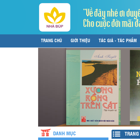
"Về đây nhé ơi duy
Cho cuộc đời mãi đ
TRANG CHỦ
GIỚI THIỆU
TÁC GIẢ - TÁC PHẨM
LIÊN HỆ
DANH MỤC
TRANG