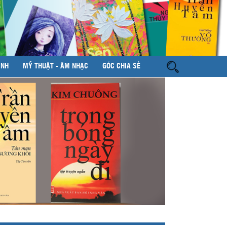
ÌNH
MỸ THUẬT - ÂM NHẠC
GÓC CHIA SẺ