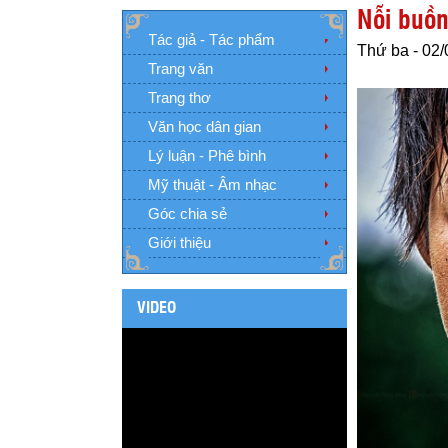
Nỗi buồn
Tác giả - Tác phẩm
Thứ ba - 02/
Trang văn
Trang thơ
Văn học dân gian
Lý luận - Phê bình
Mỹ thuật - Âm nhạc
Góc chia sẻ
Giới thiệu
VIDEO