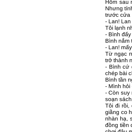
Hôm sau ng
Nhưng tính
trước cửa 
- Lan! Lan 
Tôi lạnh n
- Bình đấy
Bình nắm t
- Lan! mấy
Từ ngạc n
trở thành 
- Bình cứ 
chép bài c
Bình tần n
- Mình hỏi
- Còn suy 
soạn sách 
Tôi đi rồi
giằng co h
nhàn hạ, 
đồng tiền 
chơi đâu m