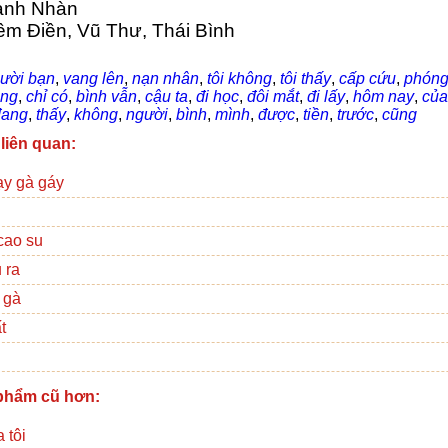
anh Nhàn
iêm Điền, Vũ Thư, Thái Bình
ười bạn
,
vang lên
,
nạn nhân
,
tôi không
,
tôi thấy
,
cấp cứu
,
phóng
ũng
,
chỉ có
,
bình vẫn
,
cậu ta
,
đi học
,
đôi mắt
,
đi lấy
,
hôm nay
,
của
đang
,
thấy
,
không
,
người
,
bình
,
mình
,
được
,
tiền
,
trước
,
cũng
 liên quan:
ạy gà gáy
cao su
 ra
 gà
t
phẩm cũ hơn:
 tôi