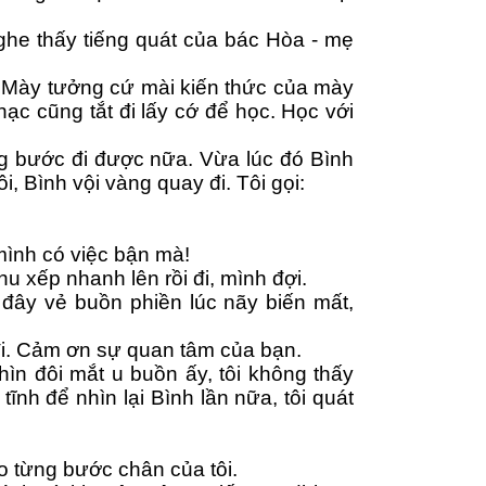
ghe thấy tiếng quát của bác Hòa - mẹ 
. Mày tưởng cứ mài kiến thức của mày 
c cũng tắt đi lấy cớ để học. Học với 
g bước đi được nữa. Vừa lúc đó Bình 
ôi, Bình vội vàng quay đi. Tôi gọi:
mình có việc bận mà!
u xếp nhanh lên rồi đi, mình đợi.
đây vẻ buồn phiền lúc nãy biến mất, 
 đi. Cảm ơn sự quan tâm của bạn.
n đôi mắt u buồn ấy, tôi không thấy 
nh để nhìn lại Bình lần nữa, tôi quát 
eo từng bước chân của tôi.