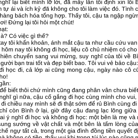
hĩ lại biết mình lỡ lời, đã mấy lần tôi định xin lỗi 
 tự ái và ích kỷ đã không cho tôi làm việc đó. Tình 
hàng bách hóa tổng hợp. Thấy tôi, cậu ta ngập ngừn
ơi! Đứng lại tôi hỏi một chút!
hạt:
 à? Có việc gì thế?
ay tôi khẩn khoản, ánh mắt cậu ta như cầu cứu van 
 hôm nay tôi không đi học, liệu cô chủ nhiệm có cho
hiên chuyển sang vui mừng, suy nghĩ của tôi về Bìn
người bạn trai tốt và đẹp biết bao. Tôi vui vẻ bảo cậu:
đi học đi, cả lớp ai cũng mong cậu, ngày nào cô cũ
ho!
gần:
 để biết thôi chứ mình cũng đang phân vân chưa biết
nghĩ gì nữa, cậu cố gắng đi học cùng mình cho vui, 
đi chiều nay mình sẽ đi thật sớm để rủ Bình cùng đi
, chỉ còn Bình ở lại, giờ đây cậu đang lạc lõng giữ
ai ý nghĩ đi học và không đi học: một bên là mẹ và 
sung sướng về vật chất và một bên là tấm lòng của
chế ngự tất cả, trong một gia đình đồng tiền quyết địn
à không có tiền, thấy vui khi trong túi lúc nào cũng