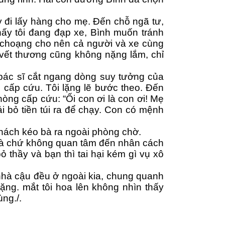
đi lấy hàng cho mẹ. Đến chỗ ngã tư, 
hấy tôi đang đạp xe, Bình muốn tránh 
g choạng cho nên cả người và xe cùng 
 vết thương cũng không nặng lắm, chỉ 
bác sĩ cắt ngang dòng suy tưởng của 
 cấp cứu. Tôi lặng lẽ bước theo. Đến 
òng cấp cứu: “Ối con ơi là con ơi! Mẹ 
ải bỏ tiền túi ra để chạy. Con có mệnh 
 nách kéo bà ra ngoài phòng chờ.
 bà chứ không quan tâm đến nhân cách 
thầy và bạn thì tai hại kém gì vụ xô 
hà cậu đều ở ngoài kia, chung quanh 
ng. mắt tôi hoa lên không nhìn thấy 
ùng./.