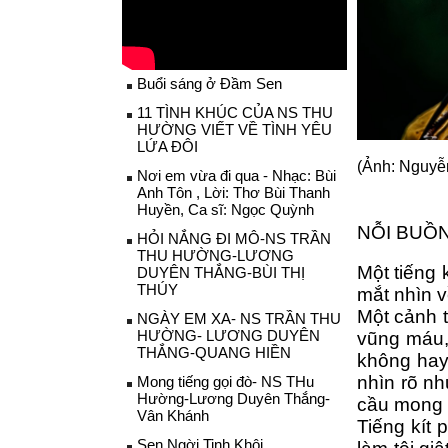
Buổi sáng ở Đầm Sen
11 TÌNH KHÚC CỦA NS THU
HƯỜNG VIẾT VỀ TÌNH YÊU
LỨA ĐÔI
(Ảnh: Nguyễ
Nơi em vừa đi qua - Nhạc: Bùi
Anh Tôn , Lời: Thơ Bùi Thanh
Huyền, Ca sĩ: Ngọc Quỳnh
NỖI BUỒ
HỎI NẮNG ĐI MÔ-NS TRẦN
THU HƯỜNG-LƯƠNG
Một tiếng 
DUYÊN THẮNG-BÙI THỊ
THÚY
mắt nhìn v
Một cảnh t
NGÀY EM XA- NS TRẦN THU
HƯỜNG- LƯƠNG DUYÊN
vũng máu,
THẮNG-QUANG HIỀN
không hay
nhìn rõ nh
Mong tiếng gọi đò- NS THu
Hường-Lương Duyên Thắng-
cầu mong ý
Vân Khánh
Tiếng kít 
Sen Ngời Tinh Khôi